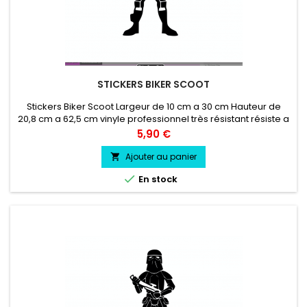
STICKERS BIKER SCOOT
Stickers Biker Scoot Largeur de 10 cm a 30 cm Hauteur de
20,8 cm a 62,5 cm vinyle professionnel très résistant résiste a
l'eau, essence, chaleur, froid.
Prix
5,90 €
Ajouter au panier


En stock