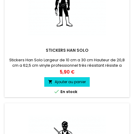
STICKERS HAN SOLO
Stickers Han Solo Largeur de 10 cm a 30 cm Hauteur de 20,8
cm a 62,5 cm vinyle professionnel très résistant résiste a
l'eau, essence, chaleur, froid.
Prix
5,90 €
Ajouter au panier


En stock