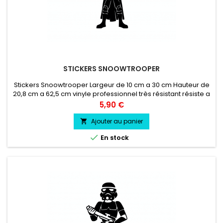
STICKERS SNOOWTROOPER
Stickers Snoowtrooper Largeur de 10 cm a 30 cm Hauteur de
20,8 cm a 62,5 cm vinyle professionnel très résistant résiste a
l'eau, essence, chaleur, froid.
Prix
5,90 €
Ajouter au panier


En stock