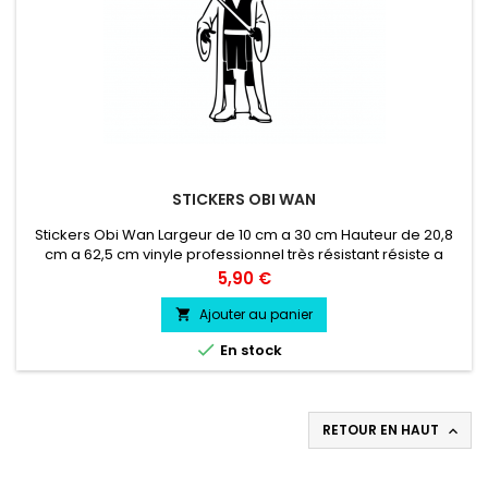
STICKERS OBI WAN
Stickers Obi Wan Largeur de 10 cm a 30 cm Hauteur de 20,8
cm a 62,5 cm vinyle professionnel très résistant résiste a
l'eau, essence, chaleur, froid.
Prix
5,90 €
Ajouter au panier


En stock
RETOUR EN HAUT
