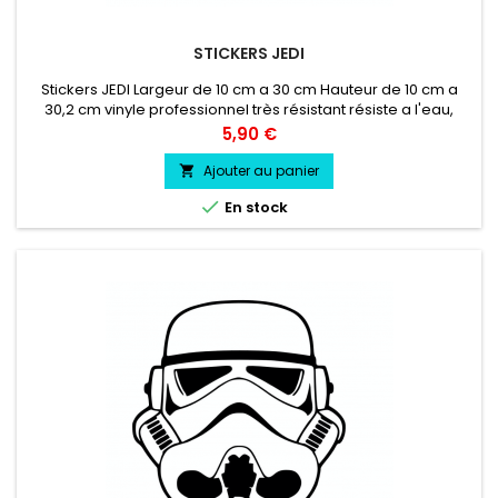
STICKERS JEDI
Stickers JEDI Largeur de 10 cm a 30 cm Hauteur de 10 cm a
30,2 cm vinyle professionnel très résistant résiste a l'eau,
essence, chaleur, froid.
Prix
5,90 €
Ajouter au panier


En stock