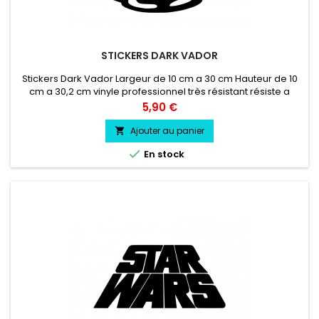
STICKERS DARK VADOR
Stickers Dark Vador Largeur de 10 cm a 30 cm Hauteur de 10
cm a 30,2 cm vinyle professionnel très résistant résiste a
l'eau, essence, chaleur, froid.
Prix
5,90 €
Ajouter au panier


En stock