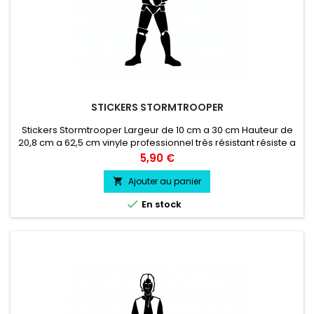
STICKERS STORMTROOPER
Stickers Stormtrooper Largeur de 10 cm a 30 cm Hauteur de
20,8 cm a 62,5 cm vinyle professionnel très résistant résiste a
l'eau, essence, chaleur, froid.
Prix
5,90 €
Ajouter au panier


En stock