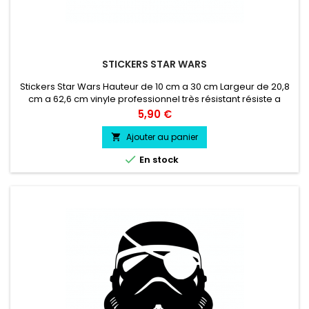
STICKERS STAR WARS
Stickers Star Wars Hauteur de 10 cm a 30 cm Largeur de 20,8
cm a 62,6 cm vinyle professionnel très résistant résiste a
l'eau, essence, chaleur, froid.
Prix
5,90 €
Ajouter au panier


En stock