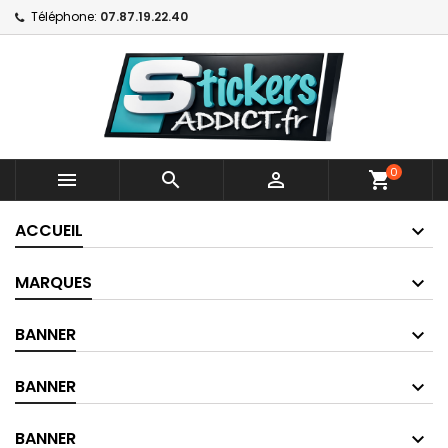
Téléphone:
07.87.19.22.40
0



shopping_cart
ACCUEIL
MARQUES
BANNER
BANNER
BANNER