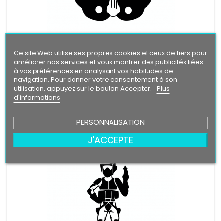
Ce site Web utilise ses propres cookies et ceux de tiers pour
STICKERS TROOPER PIRATE
améliorer nos services et vous montrer des publicités liées
Stickers Trooper Pirate Largeur de 10 cm a 30 cm Hauteur de
à vos préférences en analysant vos habitudes de
10 cm a 30,2 cm vinyle professionnel très résistant résiste a
navigation. Pour donner votre consentement à son
l'eau, essence, chaleur, froid.
Prix
utilisation, appuyez sur le bouton Accepter.
Plus
5,90 €
d'informations
Ajouter au panier


PERSONNALISATION
En stock
J'ACCEPTE