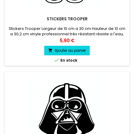
STICKERS TROOPER
Stickers Trooper Largeur de 10 cm a 30 cm Hauteur de 10 cm
a 30,2 cm vinyle professionnel très résistant résiste a l'eau,
essence, chaleur, froid.
Prix
5,90 €
Ajouter au panier


En stock