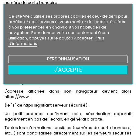
numéro de carte bancaire.
Sécurité des transactions
Ce site Web utilise ses propres cookies et ceux de tiers pour
améliorer nos services et vous montrer des publicités liées
à vos préférences en analysant vos habitudes de
Le paiement par carte de crédit est assuré par Crédit Agricole,
navigation. Pour donner votre consentement à son
reconnu pour sa fiabilité en matière de transactions sur Internet.
utilisation, appuyez sur le bouton Accepter.
Plus
La transaction qui se fait entre l'Acheteur et Crédit Agricole est
d'informations
cryptée (SSL).
Comment fonctionne la sécurité des paiements sur le Site ?
PERSONNALISATION
J'ACCEPTE
Lorsque l'Acheteur s'apprête à payer son achat, il est alors
redirigé automatiquement vers les serveurs sécurisés de la
Crédit Agricole.
L'adresse affichée dans son navigateur devient alors
https://www.
(le "s" de https signifiant serveur sécurisé).
Un petit cadenas confirmant cette sécurisation apparaît
également en bas de l'écran, en général à droite.
Toutes les informations sensibles (numéros de carte bancaire,
etc...) sont donc saisies directement sur les serveurs sécurisés