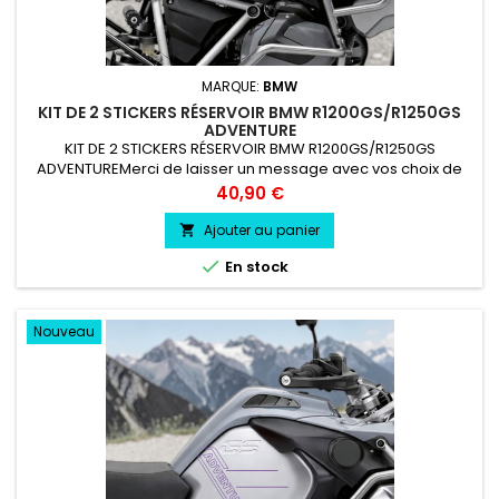
MARQUE:
BMW
KIT DE 2 STICKERS RÉSERVOIR BMW R1200GS/R1250GS
ADVENTURE
KIT DE 2 STICKERS RÉSERVOIR BMW R1200GS/R1250GS
ADVENTUREMerci de laisser un message avec vos choix de
couleur lors de la commande COULEUR AU CHOIX vinyle
Prix
40,90 €
professionnel très résistant résiste a l'eau, essence, chaleur,
froid.
Ajouter au panier


En stock
Nouveau