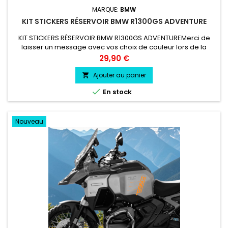
MARQUE:
BMW
KIT STICKERS RÉSERVOIR BMW R1300GS ADVENTURE
KIT STICKERS RÉSERVOIR BMW R1300GS ADVENTUREMerci de
laisser un message avec vos choix de couleur lors de la
commande COULEUR AU CHOIX vinyle professionnel très
Prix
29,90 €
résistant résiste a l'eau, essence, chaleur, froid.
Ajouter au panier


En stock
Nouveau