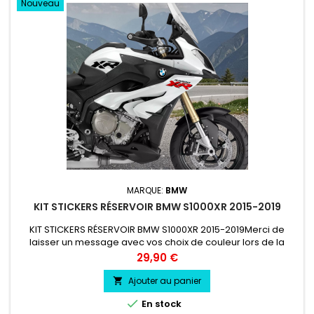
Nouveau
MARQUE:
BMW
KIT STICKERS RÉSERVOIR BMW S1000XR 2015-2019
KIT STICKERS RÉSERVOIR BMW S1000XR 2015-2019Merci de
laisser un message avec vos choix de couleur lors de la
commande COULEUR AU CHOIX vinyle professionnel très
Prix
29,90 €
résistant résiste a l'eau, essence, chaleur, froid.
Ajouter au panier


En stock