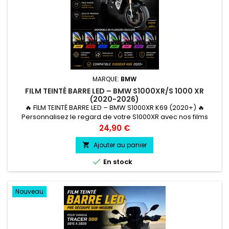
MARQUE:
BMW
FILM TEINTÉ BARRE LED – BMW S1000XR/S 1000 XR
(2020-2026)
🔥 FILM TEINTÉ BARRE LED – BMW S1000XR K69 (2020+) 🔥
Personnalisez le regard de votre S1000XR avec nos films
teintés pré-découpés spécialement pour les barres LED
Prix
24,90 €
d’origine.✅ Découpe sur mesure✅ Pose simple et rapide✅
Ajustement parfait✅ Protection contre les UV et les micro-
Ajouter au panier

rayures✅ Film premium haute résistance✅ Sans modification

En stock
de la moto🎨 Coloris...
Nouveau