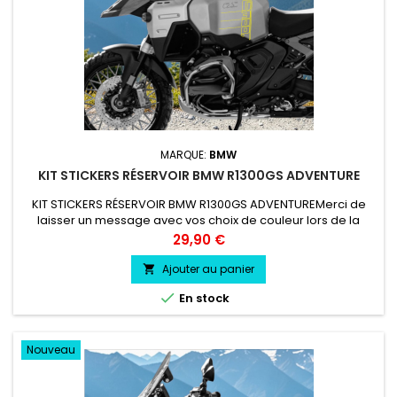
MARQUE:
BMW
KIT STICKERS RÉSERVOIR BMW R1300GS ADVENTURE
KIT STICKERS RÉSERVOIR BMW R1300GS ADVENTUREMerci de
laisser un message avec vos choix de couleur lors de la
commande COULEUR AU CHOIX vinyle professionnel très
Prix
29,90 €
résistant résiste a l'eau, essence, chaleur, froid.
Ajouter au panier


En stock
Nouveau