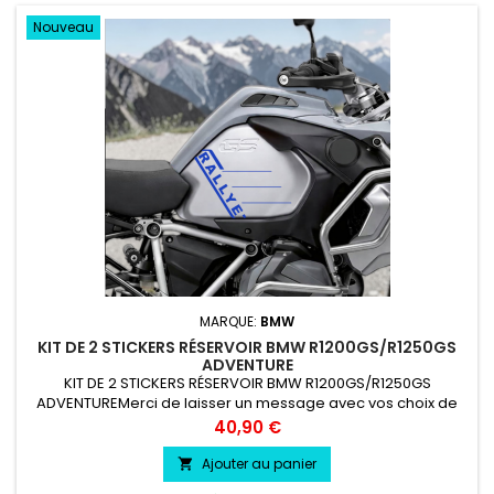
Nouveau
MARQUE:
BMW
KIT DE 2 STICKERS RÉSERVOIR BMW R1200GS/R1250GS
ADVENTURE
KIT DE 2 STICKERS RÉSERVOIR BMW R1200GS/R1250GS
ADVENTUREMerci de laisser un message avec vos choix de
couleur lors de la commande COULEUR AU CHOIX vinyle
Prix
40,90 €
professionnel très résistant résiste a l'eau, essence, chaleur,
froid.
Ajouter au panier
