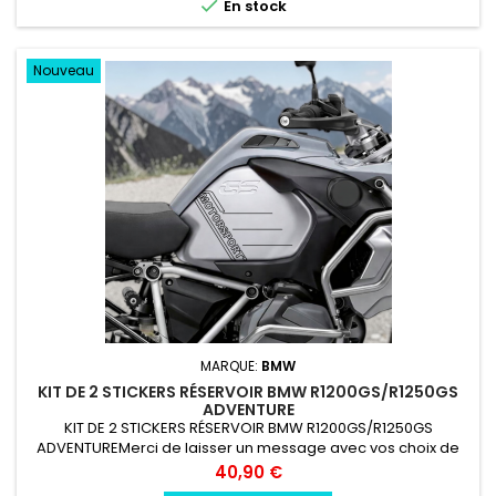

En stock
Nouveau
MARQUE:
BMW
KIT DE 2 STICKERS RÉSERVOIR BMW R1200GS/R1250GS
ADVENTURE
KIT DE 2 STICKERS RÉSERVOIR BMW R1200GS/R1250GS
ADVENTUREMerci de laisser un message avec vos choix de
couleur lors de la commande COULEUR AU CHOIX vinyle
Prix
40,90 €
professionnel très résistant résiste a l'eau, essence, chaleur,