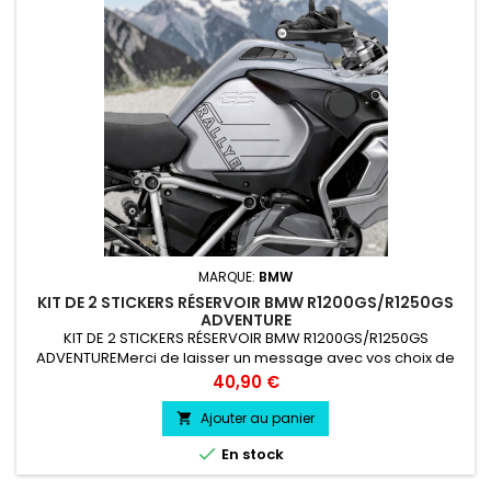
MARQUE:
BMW
KIT DE 2 STICKERS RÉSERVOIR BMW R1200GS/R1250GS
ADVENTURE
KIT DE 2 STICKERS RÉSERVOIR BMW R1200GS/R1250GS
ADVENTUREMerci de laisser un message avec vos choix de
couleur lors de la commande COULEUR AU CHOIX vinyle
Prix
40,90 €
professionnel très résistant résiste a l'eau, essence, chaleur,
froid.
Ajouter au panier


En stock