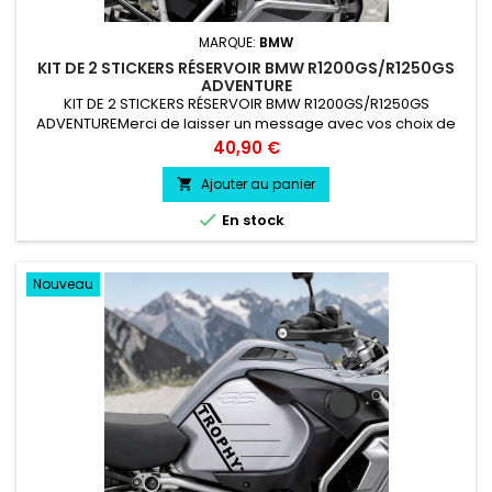
MARQUE:
BMW
KIT DE 2 STICKERS RÉSERVOIR BMW R1200GS/R1250GS
ADVENTURE
KIT DE 2 STICKERS RÉSERVOIR BMW R1200GS/R1250GS
ADVENTUREMerci de laisser un message avec vos choix de
couleur lors de la commande COULEUR AU CHOIX vinyle
Prix
40,90 €
professionnel très résistant résiste a l'eau, essence, chaleur,
froid.
Ajouter au panier


En stock
Nouveau