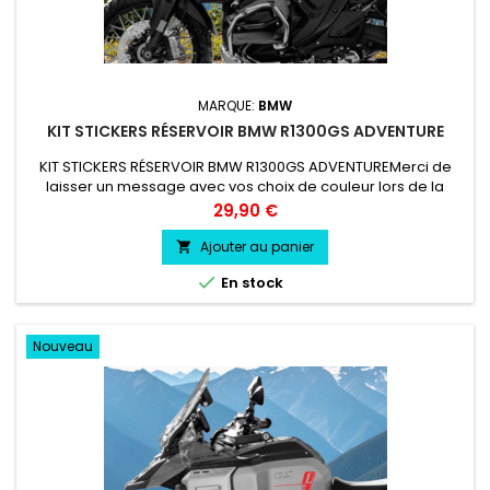
MARQUE:
BMW
KIT STICKERS RÉSERVOIR BMW R1300GS ADVENTURE
KIT STICKERS RÉSERVOIR BMW R1300GS ADVENTUREMerci de
laisser un message avec vos choix de couleur lors de la
commande COULEUR AU CHOIX vinyle professionnel très
Prix
29,90 €
résistant résiste a l'eau, essence, chaleur, froid.
Ajouter au panier


En stock
Nouveau