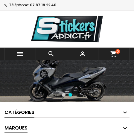
Téléphone:
07.87.19.22.40
0



shopping_cart
CATÉGORIES
MARQUES