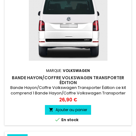
MARQUE:
VOLKSWAGEN
BANDE HAYON/COFFRE VOLKSWAGEN TRANSPORTER
ÉDITION
Bande Hayon/Coffre Volkswagen Transporter Édition ce kit
comprend 1 Bande Hayon/Coffre Volkswagen Transporter
Édition Couleur au choix vinyle professionnel très résistant
Prix
26,90 €
Ajouter au panier


En stock