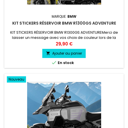
MARQUE:
BMW
KIT STICKERS RÉSERVOIR BMW R1300GS ADVENTURE
KIT STICKERS RÉSERVOIR BMW R1300GS ADVENTUREMerci de
laisser un message avec vos choix de couleur lors de la
commande COULEUR AU CHOIX vinyle professionnel très
Prix
29,90 €
résistant résiste a l'eau, essence, chaleur, froid.
Ajouter au panier


En stock
Nouveau