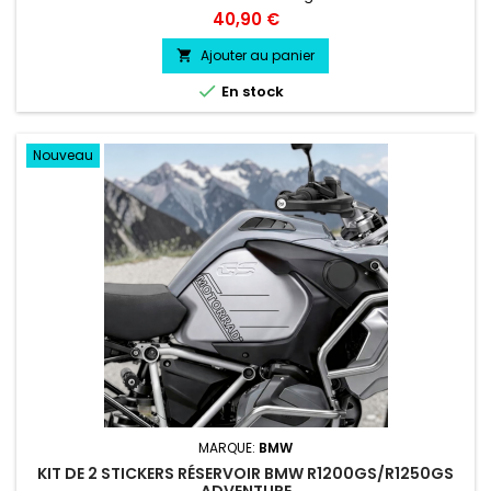
couleur lors de la commande COULEUR AU CHOIX vinyle
Prix
40,90 €
professionnel très résistant résiste a l'eau, essence, chaleur,
froid.
Ajouter au panier


En stock
Nouveau
MARQUE:
BMW
KIT DE 2 STICKERS RÉSERVOIR BMW R1200GS/R1250GS
ADVENTURE