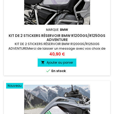
MARQUE:
BMW
KIT DE 2 STICKERS RÉSERVOIR BMW R1200GS/R1250GS
ADVENTURE
KIT DE 2 STICKERS RÉSERVOIR BMW R1200GS/R1250GS
ADVENTUREMerci de laisser un message avec vos choix de
couleur lors de la commande COULEUR AU CHOIX vinyle
Prix
40,90 €
professionnel très résistant résiste a l'eau, essence, chaleur,
froid.
Ajouter au panier


En stock
Nouveau