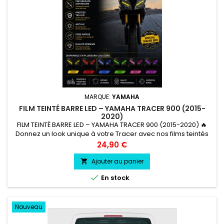
MARQUE:
YAMAHA
FILM TEINTÉ BARRE LED – YAMAHA TRACER 900 (2015-
2020)
FILM TEINTÉ BARRE LED – YAMAHA TRACER 900 (2015-2020) 🔥
Donnez un look unique à votre Tracer avec nos films teintés
pré-découpés spécialement pour les barres LED de phare.✅
Prix
24,90 €
Découpe sur mesure✅ Pose rapide et facile✅ Protège contre
les rayures et les UV✅ Film de qualité professionnelle✅ Aucun
Ajouter au panier

démontage nécessaire🎨 Plusieurs coloris disponibles :🟡

En stock
Jaune🔴...
Nouveau