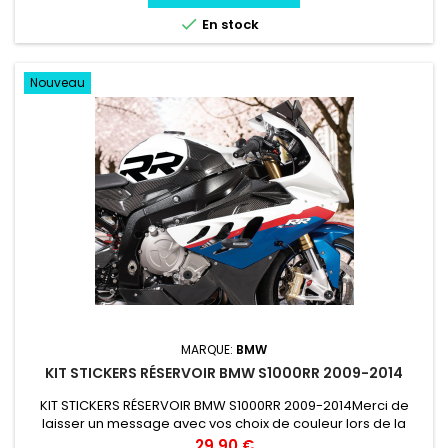

En stock
Nouveau
MARQUE:
BMW
KIT STICKERS RÉSERVOIR BMW S1000RR 2009-2014
KIT STICKERS RÉSERVOIR BMW S1000RR 2009-2014Merci de
laisser un message avec vos choix de couleur lors de la
commande COULEUR AU CHOIX vinyle professionnel très
Prix
29,90 €