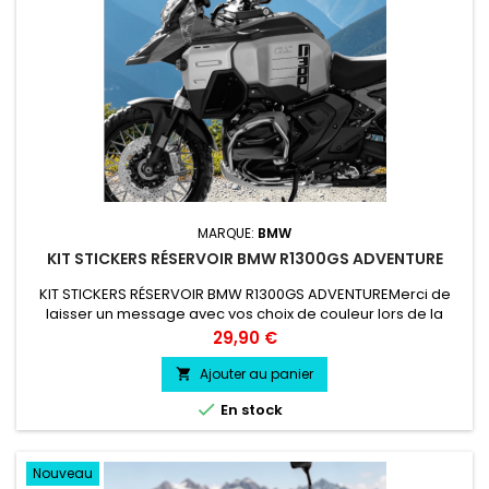
MARQUE:
BMW
KIT STICKERS RÉSERVOIR BMW R1300GS ADVENTURE
KIT STICKERS RÉSERVOIR BMW R1300GS ADVENTUREMerci de
laisser un message avec vos choix de couleur lors de la
commande COULEUR AU CHOIX vinyle professionnel très
Prix
29,90 €
résistant résiste a l'eau, essence, chaleur, froid.
Ajouter au panier


En stock
Nouveau