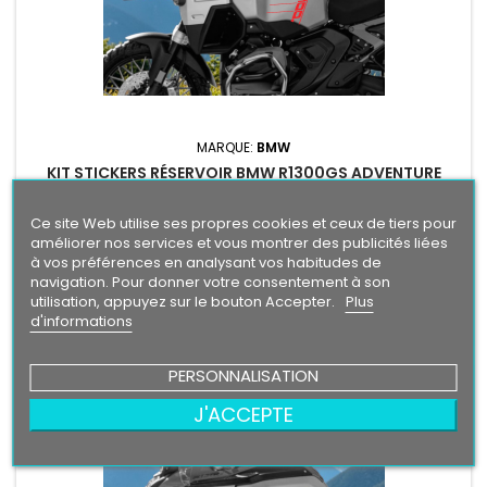
MARQUE:
BMW
KIT STICKERS RÉSERVOIR BMW R1300GS ADVENTURE
KIT STICKERS RÉSERVOIR BMW R1300GS ADVENTUREMerci de
Ce site Web utilise ses propres cookies et ceux de tiers pour
laisser un message avec vos choix de couleur lors de la
améliorer nos services et vous montrer des publicités liées
commande COULEUR AU CHOIX vinyle professionnel très
Prix
29,90 €
à vos préférences en analysant vos habitudes de
résistant résiste a l'eau, essence, chaleur, froid.
navigation. Pour donner votre consentement à son
Ajouter au panier

utilisation, appuyez sur le bouton Accepter.
Plus
d'informations

En stock
PERSONNALISATION
Nouveau
J'ACCEPTE