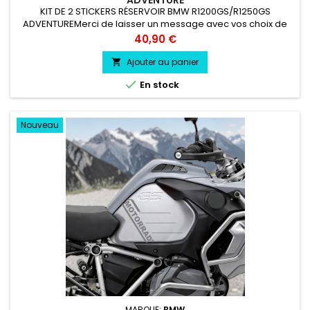
KIT DE 2 STICKERS RÉSERVOIR BMW R1200GS/R1250GS
ADVENTUREMerci de laisser un message avec vos choix de
couleur lors de la commande COULEUR AU CHOIX vinyle
Prix
40,90 €
professionnel très résistant résiste a l'eau, essence, chaleur,
froid.
Ajouter au panier


En stock
Nouveau
MARQUE:
BMW