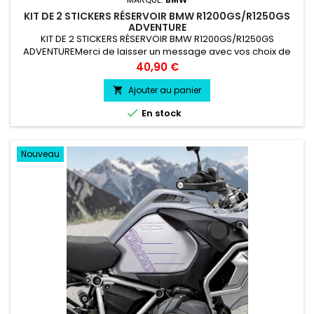
KIT DE 2 STICKERS RÉSERVOIR BMW R1200GS/R1250GS
ADVENTURE
KIT DE 2 STICKERS RÉSERVOIR BMW R1200GS/R1250GS
ADVENTUREMerci de laisser un message avec vos choix de
couleur lors de la commande COULEUR AU CHOIX vinyle
Prix
40,90 €
professionnel très résistant résiste a l'eau, essence, chaleur,
froid.
Ajouter au panier


En stock
Nouveau