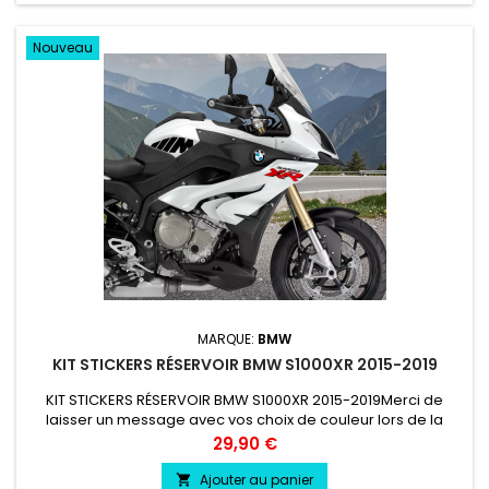
Nouveau
MARQUE:
BMW
KIT STICKERS RÉSERVOIR BMW S1000XR 2015-2019
KIT STICKERS RÉSERVOIR BMW S1000XR 2015-2019Merci de
laisser un message avec vos choix de couleur lors de la
commande COULEUR AU CHOIX vinyle professionnel très
Prix
29,90 €
résistant résiste a l'eau, essence, chaleur, froid.
Ajouter au panier
