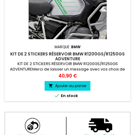
MARQUE:
BMW
KIT DE 2 STICKERS RÉSERVOIR BMW R1200GS/R1250GS
ADVENTURE
KIT DE 2 STICKERS RÉSERVOIR BMW R1200GS/R1250GS
ADVENTUREMerci de laisser un message avec vos choix de
couleur lors de la commande COULEUR AU CHOIX vinyle
Prix
40,90 €
professionnel très résistant résiste a l'eau, essence, chaleur,
froid.
Ajouter au panier


En stock