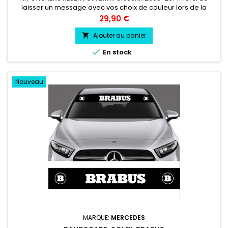
laisser un message avec vos choix de couleur lors de la
commande COULEUR AU CHOIX vinyle professionnel très
Prix
29,90 €
résistant résiste a l'eau, essence, chaleur, froid.
Ajouter au panier


En stock
Nouveau
MARQUE:
MERCEDES