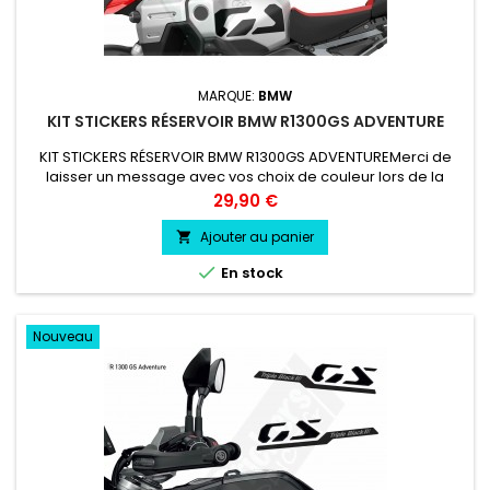
MARQUE:
BMW
KIT STICKERS RÉSERVOIR BMW R1300GS ADVENTURE
KIT STICKERS RÉSERVOIR BMW R1300GS ADVENTUREMerci de
laisser un message avec vos choix de couleur lors de la
commande COULEUR AU CHOIX vinyle professionnel très
Prix
29,90 €
résistant résiste a l'eau, essence, chaleur, froid.
Ajouter au panier


En stock
Nouveau