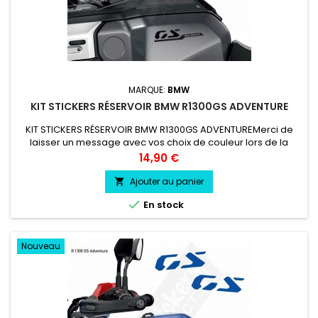
MARQUE:
BMW
KIT STICKERS RÉSERVOIR BMW R1300GS ADVENTURE
KIT STICKERS RÉSERVOIR BMW R1300GS ADVENTUREMerci de
laisser un message avec vos choix de couleur lors de la
commande COULEUR AU CHOIX vinyle professionnel très
Prix
14,90 €
résistant résiste a l'eau, essence, chaleur, froid.
Ajouter au panier


En stock
Nouveau