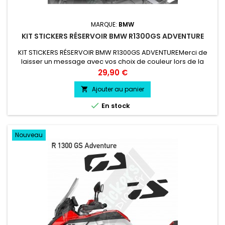
MARQUE:
BMW
KIT STICKERS RÉSERVOIR BMW R1300GS ADVENTURE
KIT STICKERS RÉSERVOIR BMW R1300GS ADVENTUREMerci de
laisser un message avec vos choix de couleur lors de la
commande COULEUR AU CHOIX vinyle professionnel très
Prix
29,90 €
résistant résiste a l'eau, essence, chaleur, froid.
Ajouter au panier


En stock
Nouveau