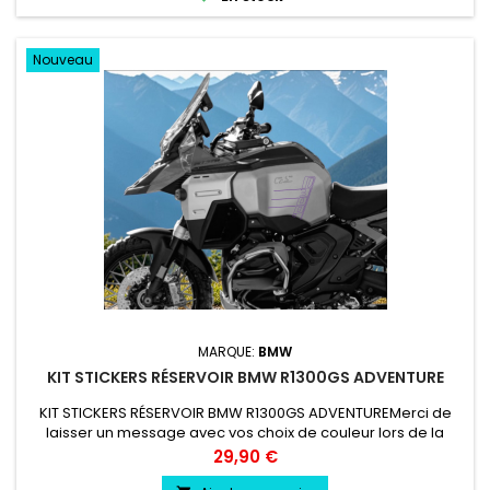
Nouveau
MARQUE:
BMW
KIT STICKERS RÉSERVOIR BMW R1300GS ADVENTURE
KIT STICKERS RÉSERVOIR BMW R1300GS ADVENTUREMerci de
laisser un message avec vos choix de couleur lors de la
commande COULEUR AU CHOIX vinyle professionnel très
Prix
29,90 €
résistant résiste a l'eau, essence, chaleur, froid.