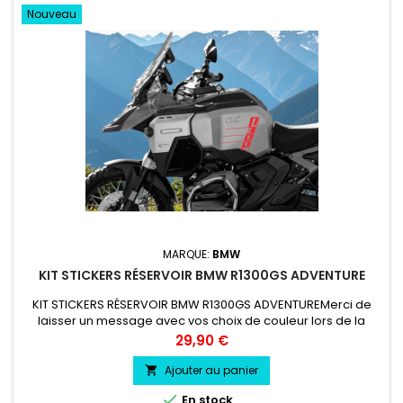
Nouveau
MARQUE:
BMW
KIT STICKERS RÉSERVOIR BMW R1300GS ADVENTURE
KIT STICKERS RÉSERVOIR BMW R1300GS ADVENTUREMerci de
laisser un message avec vos choix de couleur lors de la
commande COULEUR AU CHOIX vinyle professionnel très
Prix
29,90 €
résistant résiste a l'eau, essence, chaleur, froid.
Ajouter au panier


En stock