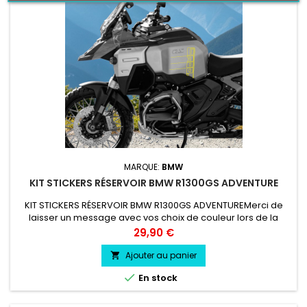
MARQUE:
BMW
KIT STICKERS RÉSERVOIR BMW R1300GS ADVENTURE
KIT STICKERS RÉSERVOIR BMW R1300GS ADVENTUREMerci de
laisser un message avec vos choix de couleur lors de la
commande COULEUR AU CHOIX vinyle professionnel très
Prix
29,90 €
résistant résiste a l'eau, essence, chaleur, froid.
Ajouter au panier


En stock