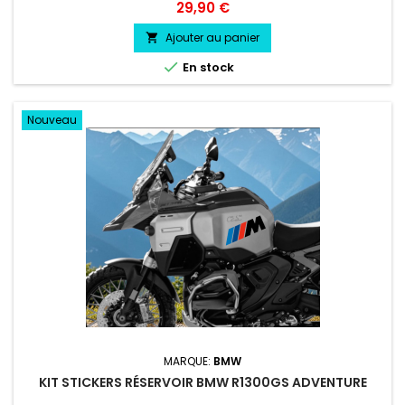
commande COULEUR AU CHOIX vinyle professionnel très
Prix
29,90 €
résistant résiste a l'eau, essence, chaleur, froid.
Ajouter au panier


En stock
Nouveau
MARQUE:
BMW
KIT STICKERS RÉSERVOIR BMW R1300GS ADVENTURE