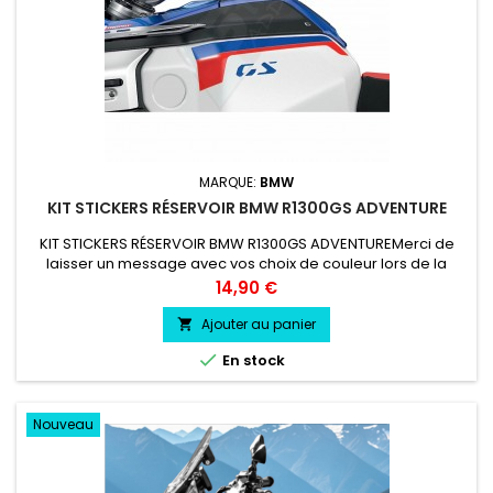
MARQUE:
BMW
KIT STICKERS RÉSERVOIR BMW R1300GS ADVENTURE
KIT STICKERS RÉSERVOIR BMW R1300GS ADVENTUREMerci de
laisser un message avec vos choix de couleur lors de la
commande COULEUR AU CHOIX vinyle professionnel très
Prix
14,90 €
résistant résiste a l'eau, essence, chaleur, froid.
Ajouter au panier


En stock
Nouveau