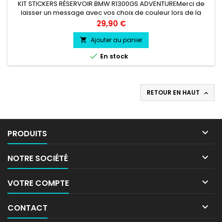
KIT STICKERS RÉSERVOIR BMW R1300GS ADVENTUREMerci de
laisser un message avec vos choix de couleur lors de la
commande COULEUR AU CHOIX vinyle professionnel très
Prix
29,90 €
résistant résiste a l'eau, essence, chaleur, froid.
Ajouter au panier


En stock
RETOUR EN HAUT


PRODUITS

NOTRE SOCIÉTÉ

VOTRE COMPTE

CONTACT