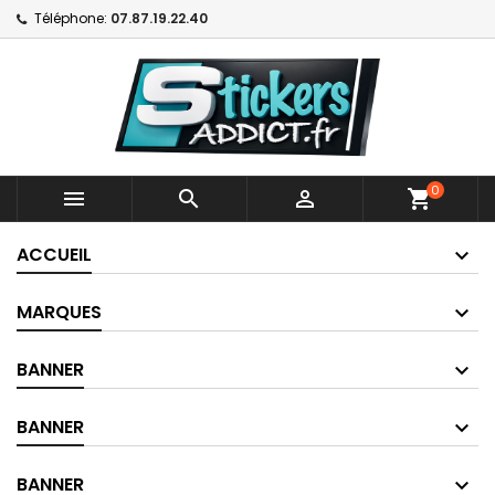
Téléphone:
07.87.19.22.40
0



shopping_cart
ACCUEIL
MARQUES
BANNER
BANNER
BANNER