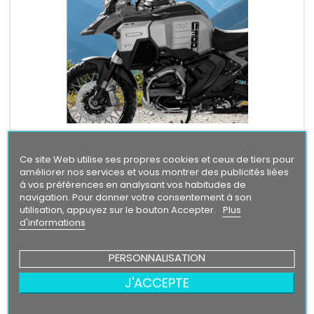
MARQUE:
BMW
Ce site Web utilise ses propres cookies et ceux de tiers pour
KIT STICKERS RÉSERVOIR BMW R1300GS ADVENTURE
améliorer nos services et vous montrer des publicités liées
KIT STICKERS RÉSERVOIR BMW R1300GS ADVENTUREMerci de
à vos préférences en analysant vos habitudes de
laisser un message avec vos choix de couleur lors de la
navigation. Pour donner votre consentement à son
commande COULEUR AU CHOIX vinyle professionnel très
Prix
utilisation, appuyez sur le bouton Accepter.
Plus
29,90 €
résistant résiste a l'eau, essence, chaleur, froid.
d'informations
Ajouter au panier


PERSONNALISATION
En stock
J'ACCEPTE
Nouveau