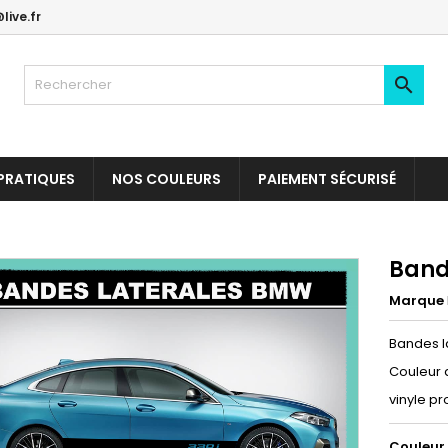
live.fr

PRATIQUES
NOS COULEURS
PAIEMENT SÉCURISÉ
Band
Marque
Bandes l
Couleur 
vinyle pr
Couleur