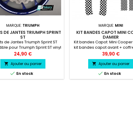
MARQUE:
TRIUMPH
MARQUE:
MINI
TS DE JANTES TRIUMPH SPRINT
KIT BANDES CAPOT MINI C
ST
DAMIER
ts de Jantes Triumph Sprint ST
Kit bandes Capot Mini Cooper
ble pour Triumph Sprint ST vinyl
kit bandes capot avant + coffr
rofessionnel très résistant
2 bandes Capot Longueur 11
Prix
Prix
24,90 €
39,90 €
Largeur 10 cm 2 bandes Co
Longueur 1 m/ Largeur 10 cm 
Ajouter au panier
Ajouter au panier


John Cooper Hauteur 8 cm/ L


En stock
En stock
17.8 cm 2 Logo Mini cooper H
8cm/ Largeur 10.7 cm kit band
avant + coffre + logo vin
professionnel très résistant ré
l'eau,...