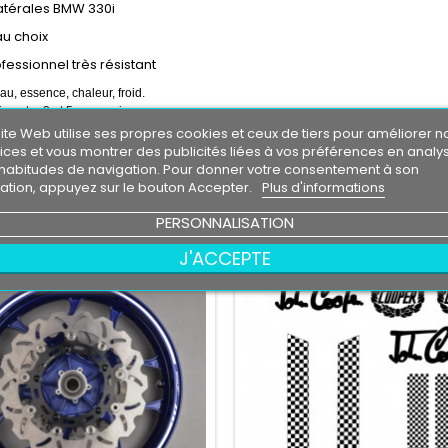
atérales BMW 330i
au choix
ofessionnel très résistant
eau, essence, chaleur, froid.
e entre 3 et 5 ans environs
 livré directement sur papier transfert.
ite Web utilise ses propres cookies et ceux de tiers pour améliorer n
r de fond , la couleur de fond représente votre support de pose.
ices et vous montrer des publicités liées à vos préférences en analy
on d'un logo sans autorisation de son propriétaire est sous votre entière responsabilit
habitudes de navigation. Pour donner votre consentement à son
isation, appuyez sur le bouton Accepter.
Plus d'informations
RES PRODUITS DANS LA MÊME CATÉGORIE :
PERSONNALISATION
J'ACCEPTE