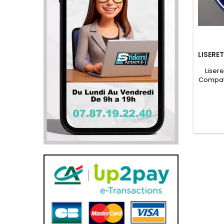
LISERE
Lisere
Compati
p