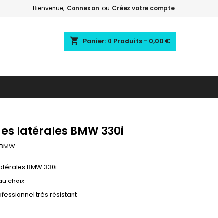
Bienvenue,
Connexion
ou
Créez votre compte
shopping_cart
Panier:
0
Produits - 0,00 €
es latérales BMW 330i
BMW
atérales BMW 330i
au choix
ofessionnel très résistant