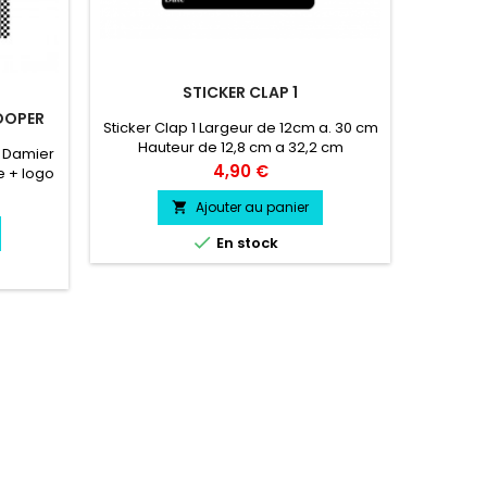
STICKER CLAP 1
OOPER
BANDE
Sticker Clap 1 Largeur de 12cm a. 30 cm
Hauteur de 12,8 cm a 32,2 cm
 Damier
Bande p
Prix
4,90 €
e + logo
1m30 Hau
0 cm/
coule
Ajouter au panier

ffre
2 Logo

En stock
argeur
auteur
es capot
yle
siste a