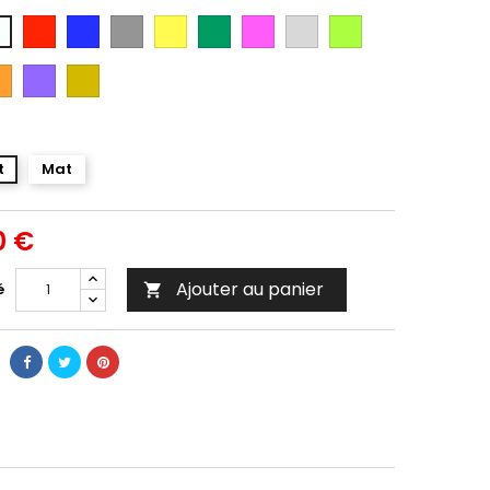
Rouge
Bleu
Gris
Jaune
Vert
Rose
Gris
Vert
anc
Argent
Citron
ange
Violet
Gold
t
Mat
0 €
Ajouter au panier
é
