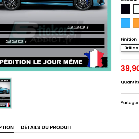
Noir
Bl
Bleu
Or
Intense
Finition
Brillan
39,9
Quantit
Partager
PTION
DÉTAILS DU PRODUIT