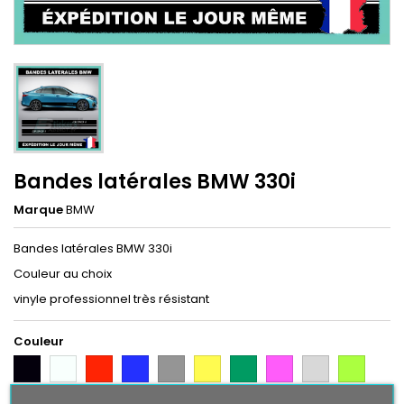
Bandes latérales BMW 330i
Marque
BMW
Bandes latérales BMW 330i
Couleur au choix
vinyle professionnel très résistant
Couleur
Noir
Blanc
Rouge
Bleu
Gris
Jaune
Vert
Rose
Gris
Vert
Argent
Citron
Bleu
Orange
Violet