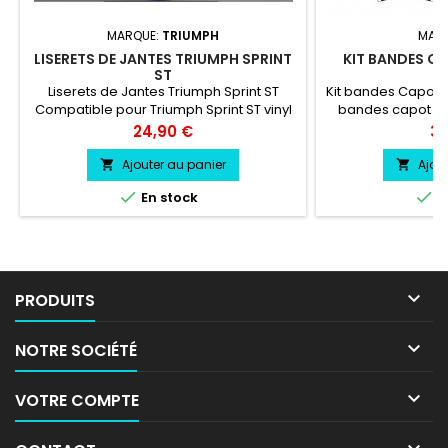
MARQUE:
TRIUMPH
MAR
LISERETS DE JANTES TRIUMPH SPRINT
KIT BANDES C
ST
D
Liserets de Jantes Triumph Sprint ST
Kit bandes Capot 
Compatible pour Triumph Sprint ST vinyl
bandes capot ava
professionnel très résistant
bandes Capot Lon
Prix
Pri
24,90 €
39
10 cm 2 bandes 
Largeur 10 cm 
Ajouter au panier
Ajou


Hauteur 8 cm/ La


En stock
E
Mini cooper Haut
cm kit bandes ca
logo vinyle profes
résiste

PRODUITS

NOTRE SOCIÉTÉ

VOTRE COMPTE