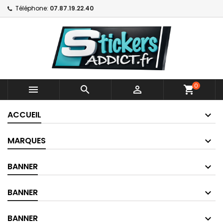
Téléphone:
07.87.19.22.40
0



shopping_cart
ACCUEIL
MARQUES
BANNER
BANNER
BANNER