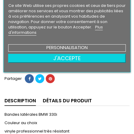
Gold
Intense
Ce site Web utilise ses propres cookies et ceux de tiers pour
améliorer nos services et vous montrer des publicités liées
à vos préférences en analysant vos habitudes de
Finition
navigation. Pour donner votre consentement à son
Brillant
Mat
utilisation, appuyez sur le bouton Accepter.
Plus
d'informations
39,90 €
PERSONNALISATION
J'ACCEPTE
Ajouter au panier
Quantité

Partager
DESCRIPTION
DÉTAILS DU PRODUIT
Bandes latérales BMW 330i
Couleur au choix
vinyle professionnel très résistant