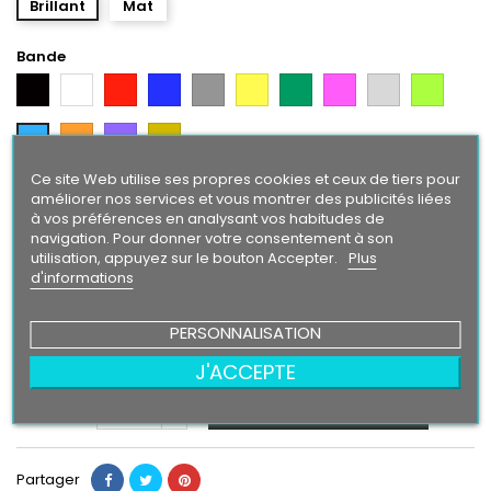
Brillant
Mat
Bande
Noir
Blanc
Rouge
Bleu
Gris
Jaune
Vert
Rose
Gris
Vert
Argent
Citron
Orange
Violet
Gold
Bleu
Intense
Ce site Web utilise ses propres cookies et ceux de tiers pour
Texte/ Logo
améliorer nos services et vous montrer des publicités liées
à vos préférences en analysant vos habitudes de
Blanc
Rouge
Bleu
Gris
Jaune
Vert
Rose
Gris
Vert
Noir
navigation. Pour donner votre consentement à son
Argent
Citron
utilisation, appuyez sur le bouton Accepter.
Plus
Bleu
Orange
Violet
Gold
d'informations
Intense
PERSONNALISATION
24,90 €
J'ACCEPTE
Ajouter au panier
Quantité

Partager