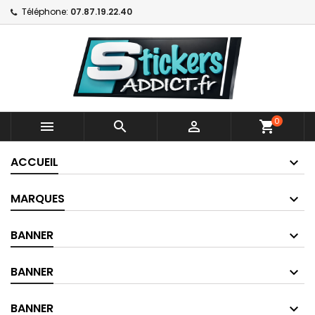
Téléphone:
07.87.19.22.40
0



shopping_cart
ACCUEIL
MARQUES
BANNER
BANNER
BANNER