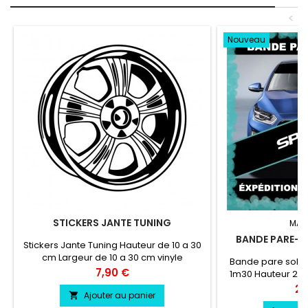
<
Nouveau
STICKERS JANTE TUNING
MAR
BANDE PARE-SO
Stickers Jante Tuning Hauteur de 10 a 30
cm Largeur de 10 a 30 cm vinyle
Bande pare solei
professionnel très résistant
Prix
7,90 €
1m30 Hauteur 20 
couleur au cho
Pri
24
Ajouter au panier

couleu