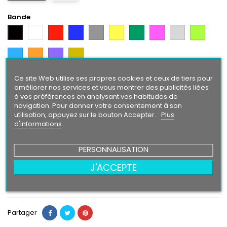
Bande
Blanc
Rouge
Bleu
Gris
Jaune
Vert
Rose
Gris
Vert
Noir
Argent
Citron
Bleu
Orange
Violet
Gold
Intense
Ce site Web utilise ses propres cookies et ceux de tiers pour
Texte/ Logo
améliorer nos services et vous montrer des publicités liées
Noir
Blanc
Bleu
Gris
Jaune
Vert
Rose
Gris
Vert
Rouge
à vos préférences en analysant vos habitudes de
Argent
Citron
navigation. Pour donner votre consentement à son
utilisation, appuyez sur le bouton Accepter.
Plus
Bleu
Orange
Violet
Gold
d'informations
Intense
PERSONNALISATION
24,90 €
J'ACCEPTE
Ajouter au panier
Quantité

Partager