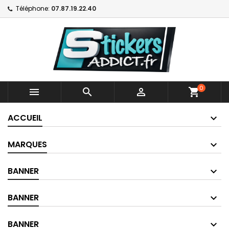
Téléphone:
07.87.19.22.40
0



shopping_cart
ACCUEIL
MARQUES
BANNER
BANNER
BANNER