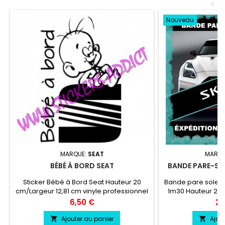
<
Nouveau
MARQUE:
SEAT
MARQU
BÉBÉ À BORD SEAT
BANDE PARE-SOL
Sticker Bébé à Bord Seat Hauteur 20
Bande pare soleil 
cm/Largeur 12,81 cm vinyle professionnel
1m30 Hauteur 20 
très résistant résiste a l'eau, essence,
couleur au choix
Prix
Pri
6,50 €
24
chaleur, froid.
couleu
Ajouter au panier
Ajou

