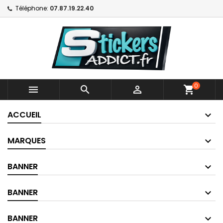
Téléphone:
07.87.19.22.40
0



shopping_cart
ACCUEIL
MARQUES
BANNER
BANNER
BANNER