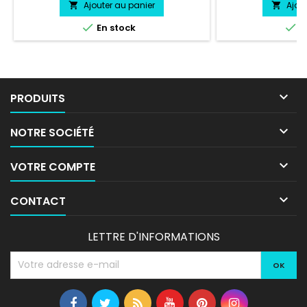
Ajouter au panier
Ajou




En stock
E

PRODUITS

NOTRE SOCIÉTÉ

VOTRE COMPTE

CONTACT
LETTRE D'INFORMATIONS