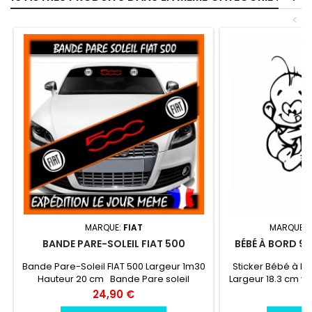
<
MARQUE:
FIAT
MARQUE:
BANDE PARE-SOLEIL FIAT 500
BÉBÉ À BORD 92
Bande Pare-Soleil FIAT 500 Largeur 1m30
Sticker Bébé à B
Hauteur 20 cm Bande Pare soleil
Largeur 18.3 cm vi
couleur au choix Logo FIAT 500 couleur
résistant résis
Prix
Pr
24,90 €
6
au choix
chale