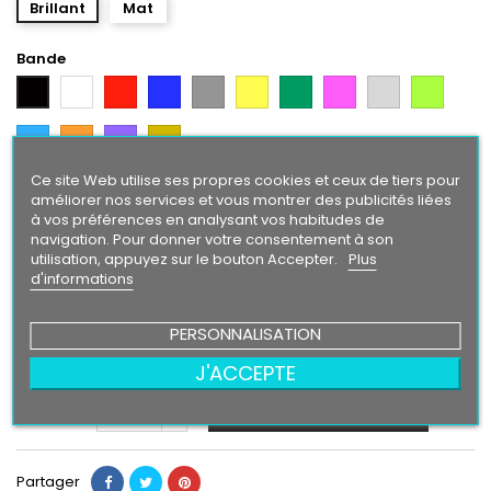
Brillant
Mat
Bande
Blanc
Rouge
Bleu
Gris
Jaune
Vert
Rose
Gris
Vert
Noir
Argent
Citron
Bleu
Orange
Violet
Gold
Intense
Ce site Web utilise ses propres cookies et ceux de tiers pour
Texte/ Logo
améliorer nos services et vous montrer des publicités liées
à vos préférences en analysant vos habitudes de
Noir
Blanc
Rouge
Bleu
Jaune
Vert
Rose
Gris
Vert
Gris
navigation. Pour donner votre consentement à son
Argent
Citron
utilisation, appuyez sur le bouton Accepter.
Plus
Bleu
Orange
Violet
Gold
d'informations
Intense
PERSONNALISATION
24,90 €
J'ACCEPTE
Ajouter au panier
Quantité

Partager