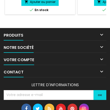
Ajouter au panier
Ajou




En stock
E

PRODUITS

NOTRE SOCIÉTÉ

VOTRE COMPTE

CONTACT
LETTRE D'INFORMATIONS