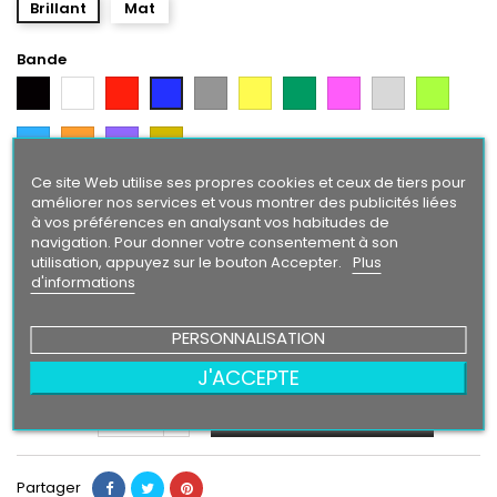
Brillant
Mat
Bande
Noir
Blanc
Rouge
Gris
Jaune
Vert
Rose
Gris
Vert
Bleu
Argent
Citron
Bleu
Orange
Violet
Gold
Intense
Ce site Web utilise ses propres cookies et ceux de tiers pour
Texte/ Logo
améliorer nos services et vous montrer des publicités liées
à vos préférences en analysant vos habitudes de
Blanc
Rouge
Bleu
Gris
Jaune
Vert
Rose
Gris
Vert
Noir
navigation. Pour donner votre consentement à son
Argent
Citron
utilisation, appuyez sur le bouton Accepter.
Plus
Bleu
Orange
Violet
Gold
d'informations
Intense
PERSONNALISATION
24,90 €
J'ACCEPTE
Ajouter au panier
Quantité

Partager