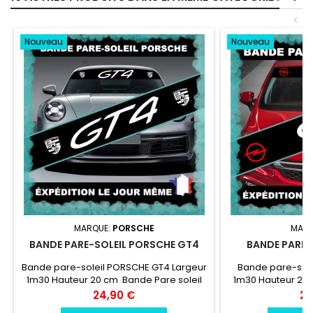
<
Nouveau
Nouveau
MARQUE:
PORSCHE
MARQ
BANDE PARE-SOLEIL PORSCHE GT4
BANDE PARE-
Bande pare-soleil PORSCHE GT4 Largeur
Bande pare-sole
1m30 Hauteur 20 cm Bande Pare soleil
1m30 Hauteur 20 
couleur au choix Logo PORSCHE GT4
couleur au choix 
Prix
Pri
24,90 €
24
couleur au choix
au