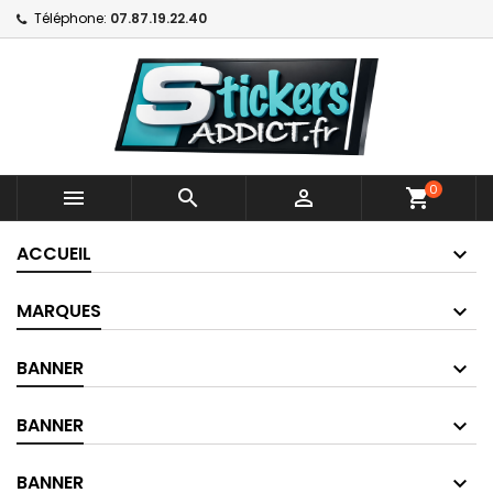
Téléphone:
07.87.19.22.40
0



shopping_cart
ACCUEIL
MARQUES
BANNER
BANNER
BANNER