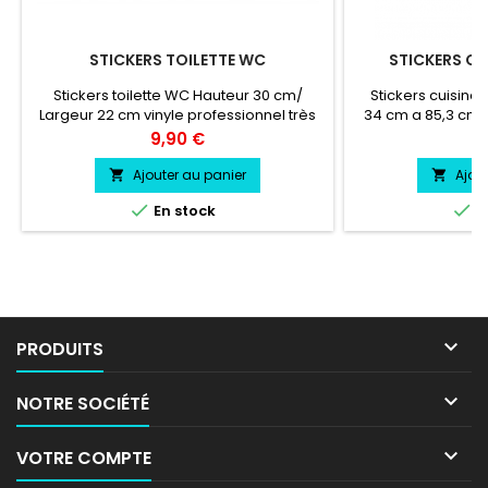
STICKERS TOILETTE WC
STICKERS CU
Stickers toilette WC Hauteur 30 cm/
Stickers cuisine
Largeur 22 cm vinyle professionnel très
34 cm a 85,3 cm 
résistant résiste a l'eau, essence,
cm vinyle profess
Prix
Pr
9,90 €
7
chaleur, froid.Duré de vie entre 3 et 5 ans
résiste a l'eau
environs Pose facile livré directement sur
froid.Durée de 
Ajouter au panier
Ajou


papier transfert.
en


En stock
E

PRODUITS

NOTRE SOCIÉTÉ

VOTRE COMPTE