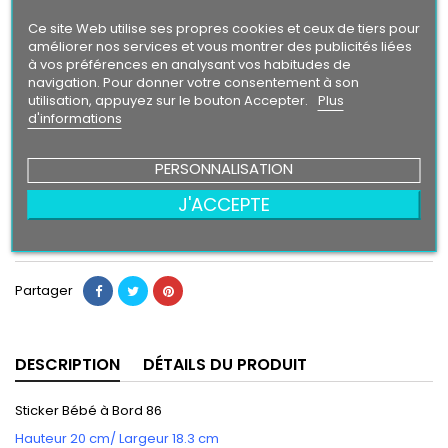
Argent
Citron
Bleu
Orange
Violet
Gold
Ce site Web utilise ses propres cookies et ceux de tiers pour
Intense
améliorer nos services et vous montrer des publicités liées
à vos préférences en analysant vos habitudes de
navigation. Pour donner votre consentement à son
Finition
utilisation, appuyez sur le bouton Accepter.
Plus
Brillant
Mat
d'informations
PERSONNALISATION
6,50 €
J'ACCEPTE
Ajouter au panier
Quantité

Partager
DESCRIPTION
DÉTAILS DU PRODUIT
Sticker Bébé à Bord 86
Hauteur 20 cm/ Largeur 18.3 cm