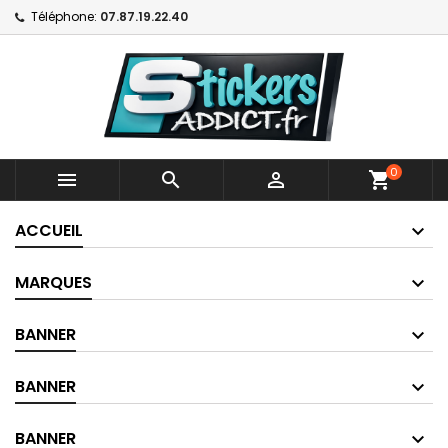
Téléphone:
07.87.19.22.40
0



shopping_cart
ACCUEIL
MARQUES
BANNER
BANNER
BANNER