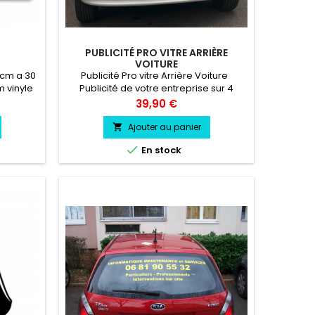
PUBLICITÉ PRO VITRE ARRIÈRE
VOITURE
 cm a 30
Publicité Pro vitre Arrière Voiture
 vinyle
Publicité de votre entreprise sur 4
ésiste a
lignes Ligne 1 : Non de votre société
Prix
39,90 €
oid.
Ligne 2 : Activité de votre societé Ligne
3 : N° de telephone de votre societé
Ajouter au panier

Ligne 4 : àdresse email de votre

En stock
societé