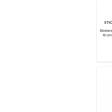
STI
Sticker
10 cm
44,4 c
environ