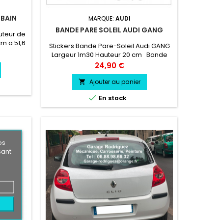
 BAIN
MARQUE:
AUDI
BANDE PARE SOLEIL AUDI GANG
auteur de
cm a 51,6
Stickers Bande Pare-Soleil Audi GANG
5 ans
Largeur 1m30 Hauteur 20 cm Bande
ectement
Pare soleil couleur au choix Logo Audi
Prix
24,90 €
GANG couleur au choix
Ajouter au panier


En stock
os
sant