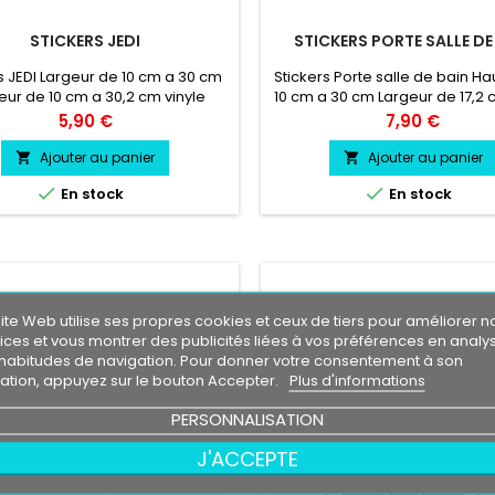
STICKERS JEDI
STICKERS PORTE SALLE DE
s JEDI Largeur de 10 cm a 30 cm
Stickers Porte salle de bain H
eur de 10 cm a 30,2 cm vinyle
10 cm a 30 cm Largeur de 17,2 
sionnel très résistant résiste a
cm Durée de vie entre 3 et 
Prix
Prix
5,90 €
7,90 €
eau, essence, chaleur, froid.
environs Pose facile livré dir
sur papier transfert.
Ajouter au panier
Ajouter au panier




En stock
En stock
ite Web utilise ses propres cookies et ceux de tiers pour améliorer n
ices et vous montrer des publicités liées à vos préférences en analy
habitudes de navigation. Pour donner votre consentement à son
isation, appuyez sur le bouton Accepter.
Plus d'informations
PERSONNALISATION
J'ACCEPTE