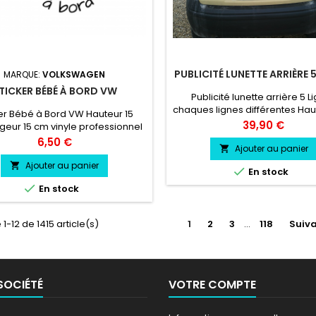
PUBLICITÉ LUNETTE ARRIÈRE 
MARQUE:
VOLKSWAGEN
TICKER BÉBÉ À BORD VW
Publicité lunette arrière 5 L
chaques lignes différentes Ha
er Bébé à Bord VW Hauteur 15
lettres, Largeur des Lettres En 
Prix
39,90 €
eur 15 cm vinyle professionnel
la Largeur plus la hauteur de
sistant résiste a l'eau, essence,
Prix
6,50 €
lunette arrière vinyle professio
Ajouter au panier

chaleur, froid.
résistant résiste a l'eau, es
Ajouter au panier


En stock
chaleur, froid.

En stock
1-12 de 1415 article(s)
1
2
3
…
118
Suiv
SOCIÉTÉ
VOTRE COMPTE