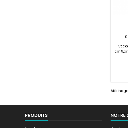
S
Stick
cm/Larg
très ré
Affichage 
PRODUITS
NOTRE 