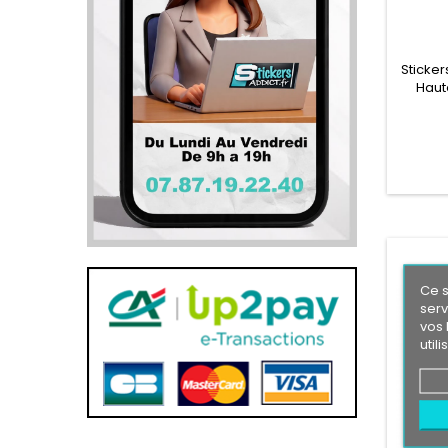
Sticker
Haut
profes
l'
Ce s
serv
vos 
util