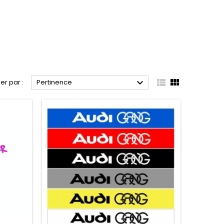



ier par :
Pertinence