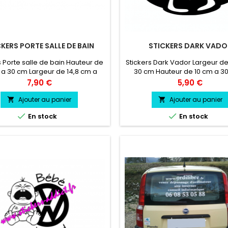
CKERS PORTE SALLE DE BAIN
STICKERS DARK VADO
s Porte salle de bain Hauteur de
Stickers Dark Vador Largeur de
 a 30 cm Largeur de 14,8 cm a
30 cm Hauteur de 10 cm a 3
m Durée de vie entre 3 et 5 ans
vinyle professionnel très rés
Prix
Prix
7,90 €
5,90 €
s Pose facile livré directement
résiste a l'eau, essence, chaleu
sur papier transfert.
Ajouter au panier
Ajouter au panier




En stock
En stock