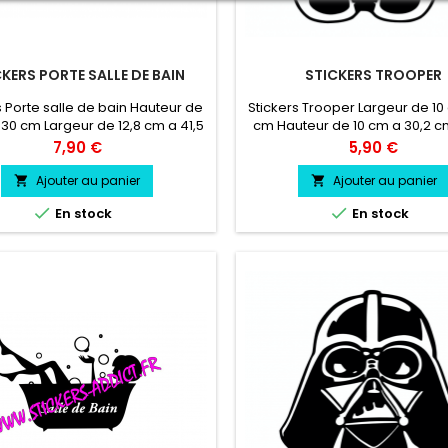
CKERS PORTE SALLE DE BAIN
STICKERS TROOPER
s Porte salle de bain Hauteur de
Stickers Trooper Largeur de 10
 30 cm Largeur de 12,8 cm a 41,5
cm Hauteur de 10 cm a 30,2 cm
urée de vie entre 3 et 5 ans
professionnel très résistant r
Prix
Prix
7,90 €
5,90 €
s Pose facile livré directement
l'eau, essence, chaleur, fr
sur papier transfert.
Ajouter au panier
Ajouter au panier




En stock
En stock