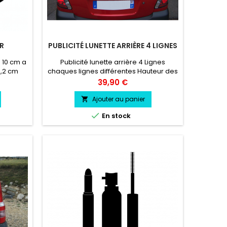
R
PUBLICITÉ LUNETTE ARRIÈRE 4 LIGNES
 10 cm a
Publicité lunette arrière 4 Lignes
0,2 cm
chaques lignes différentes Hauteur des
istant
lettres, Largeur des Lettres En répéctant
Prix
39,90 €
r, froid.
la Largeur plus la hauteur de votre
lunette arrière vinyle professionnel très
Ajouter au panier

résistant résiste a l'eau, essence,

En stock
chaleur, froid.