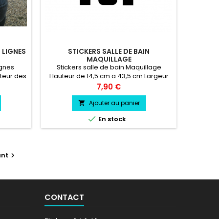
5 LIGNES
STICKERS SALLE DE BAIN
MAQUILLAGE
ignes
Stickers salle de bain Maquillage
uteur des
Hauteur de 14,5 cm a 43,5 cm Largeur
répéctant
de 10 cm a 30 cm Durée de vie entre 3
Prix
7,90 €
 votre
et 5 ans environs Pose facile livré
nnel très
directement sur papier transfert.
Ajouter au panier

sence,

En stock
ant

CONTACT