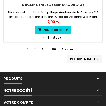
STICKERS SALLE DE BAIN MAQUILLAGE
Stickers salle de bain Maquillage Hauteur de 14,5 cm a 43,5
cm Largeur de 10 cm a 30 cm Durée de vie entre 3 et 5 ans
environs Pose facile livré directement sur papier transfert.
Prix
7,90 €
Ajouter au panier


En stock
1
2
3
…
118
Suivant

RETOUR EN HAUT


PRODUITS

NOTRE SOCIÉTÉ

VOTRE COMPTE