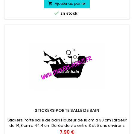
Ajouter au panier


En stock
STICKERS PORTE SALLE DE BAIN
Stickers Porte salle de bain Hauteur de 10 cm a 30 cm Largeur
de 14,8 cm a 44,4 cm Durée de vie entre 3 et 5 ans environs
Pose facile livré directement sur papier transfert.
Prix
7,90 €