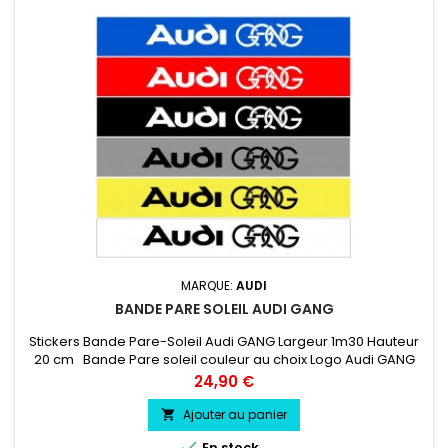
MARQUE:
AUDI
BANDE PARE SOLEIL AUDI GANG
Stickers Bande Pare-Soleil Audi GANG Largeur 1m30 Hauteur
20 cm Bande Pare soleil couleur au choix Logo Audi GANG
couleur au choix
Prix
24,90 €
Ajouter au panier


En stock