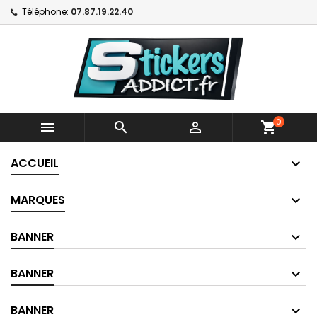
Téléphone:
07.87.19.22.40
0



shopping_cart
ACCUEIL
MARQUES
BANNER
BANNER
BANNER