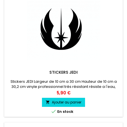
STICKERS JEDI
Stickers JEDI Largeur de 10 cm a 30 cm Hauteur de 10 cm a
30,2 cm vinyle professionnel très résistant résiste a l'eau,
essence, chaleur, froid.
Prix
5,90 €
Ajouter au panier


En stock