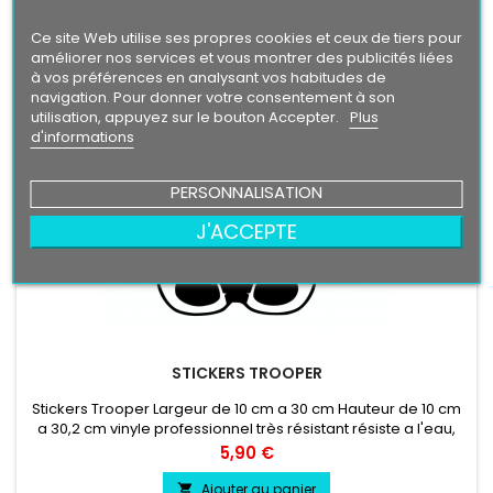

En stock
Ce site Web utilise ses propres cookies et ceux de tiers pour
améliorer nos services et vous montrer des publicités liées
à vos préférences en analysant vos habitudes de
navigation. Pour donner votre consentement à son
utilisation, appuyez sur le bouton Accepter.
Plus
d'informations
PERSONNALISATION
J'ACCEPTE
STICKERS TROOPER
Stickers Trooper Largeur de 10 cm a 30 cm Hauteur de 10 cm
a 30,2 cm vinyle professionnel très résistant résiste a l'eau,
essence, chaleur, froid.
Prix
5,90 €
Ajouter au panier
