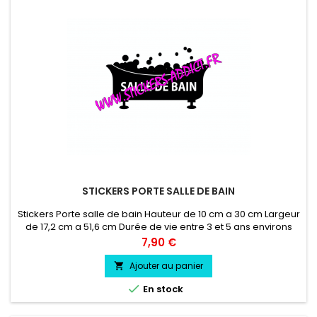
STICKERS PORTE SALLE DE BAIN
Stickers Porte salle de bain Hauteur de 10 cm a 30 cm Largeur
de 17,2 cm a 51,6 cm Durée de vie entre 3 et 5 ans environs
Pose facile livré directement sur papier transfert.
Prix
7,90 €
Ajouter au panier


En stock