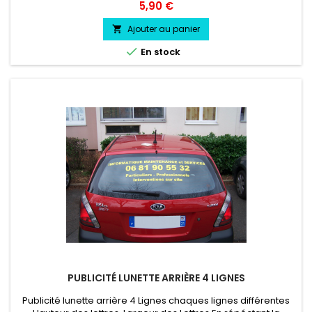
l'eau, essence, chaleur, froid.
Prix
5,90 €
Ajouter au panier


En stock
PUBLICITÉ LUNETTE ARRIÈRE 4 LIGNES
Publicité lunette arrière 4 Lignes chaques lignes différentes