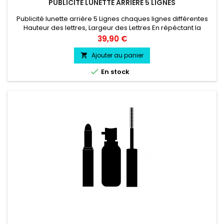
PUBLICITÉ LUNETTE ARRIÈRE 5 LIGNES
Publicité lunette arrière 5 Lignes chaques lignes différentes
Hauteur des lettres, Largeur des Lettres En répéctant la
Largeur plus la hauteur de votre lunette arrière vinyle
Prix
39,90 €
professionnel très résistant résiste a l'eau, essence, chaleur,
froid.
Ajouter au panier


En stock