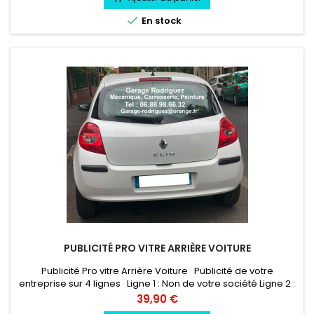

En stock
PUBLICITÉ PRO VITRE ARRIÈRE VOITURE
Publicité Pro vitre Arrière Voiture Publicité de votre
entreprise sur 4 lignes Ligne 1 : Non de votre société Ligne 2 :
Activité de votre societé Ligne 3 : N° de telephone de votre
Prix
39,90 €
societé Ligne 4 : àdresse email de votre societé