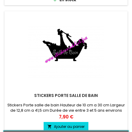
STICKERS PORTE SALLE DE BAIN
Stickers Porte salle de bain Hauteur de 10 cm a 30 cm Largeur
de 12,8 cm a 41,5 cm Durée de vie entre 3 et 5 ans environs
Pose facile livré directement sur papier transfert.
Prix
7,90 €
Ajouter au panier
