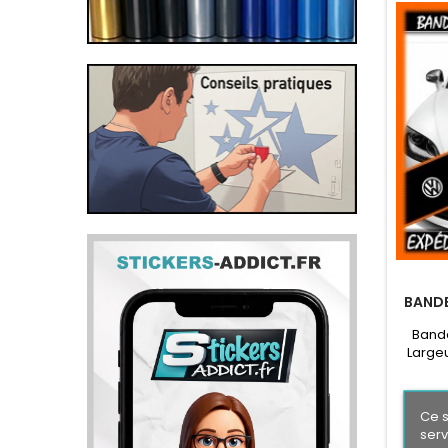
BANDE
Bande
Large
Pare
Volk
Ce s
serv