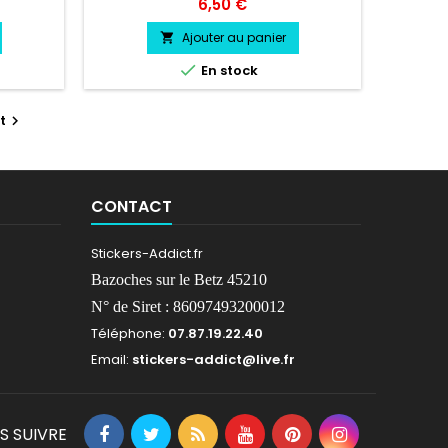
ésiste a
professionnel très résistant résiste a
Prix
6,50 €
oid.
l'eau, essence, chaleur, froid.
Ajouter au panier


En stock
t

CONTACT
Stickers-Addict.fr
Bazoches sur le Betz 45210
N° de Siret : 86097493200012
Téléphone:
07.87.19.22.40
Email:
stickers-addict@live.fr
S SUIVRE