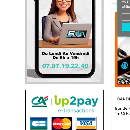
vos 
util
BANDE
Bande P
1m30 Ha
Logo 