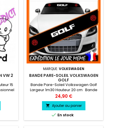
MARQUE:
VOLKSWAGEN
N VW 2
BANDE PARE-SOLEIL VOLKSWAGEN
GOLF
teur 15
Bande Pare-Soleil Volkswagen Golf
ssionnel
Largeur 1m30 Hauteur 20 cm Bande
essence,
Pare soleil couleur au choix Logo
Prix
24,90 €
Volkswagen Golf couleur au choix
Ajouter au panier


En stock