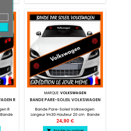
MARQUE:
VOLKSWAGEN
WAGEN R
BANDE PARE-SOLEIL VOLKSWAGEN
gen R
Bande Pare-Soleil Volkswagen
 Bande
Largeur 1m30 Hauteur 20 cm Bande
oix
Pare soleil couleur au choix
Prix
24,90 €
u choix
Logo Volkswagen couleur au choix
Ajouter au panier
