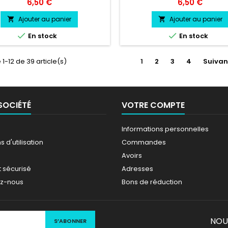
sionnel très résistant résiste a
professionnel très résistant r
Prix
Prix
6,50 €
6,50 €
eau, essence, chaleur, froid.
l'eau, essence, chaleur, fr
Ajouter au panier
Ajouter au panier




En stock
En stock
 1-12 de 39 article(s)
1
2
3
4
Suivan
SOCIÉTÉ
VOTRE COMPTE
Informations personnelles
 d'utilisation
Commandes
Avoirs
 sécurisé
Adresses
ez-nous
Bons de réduction
NOU