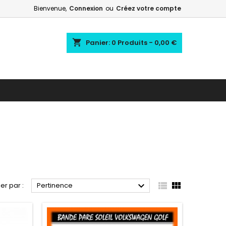
Bienvenue,
Connexion
ou
Créez votre compte
shopping_cart
Panier:
0
Produits - 0,00 €



ier par :
Pertinence