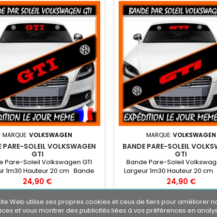
MARQUE:
VOLKSWAGEN
MARQUE:
VOLKSWAGEN
 PARE-SOLEIL VOLKSWAGEN
BANDE PARE-SOLEIL VOLK
GTI
GTI
 Pare-Soleil Volkswagen GTI
Bande Pare-Soleil Volkswag
ur 1m30 Hauteur 20 cm Bande
Largeur 1m30 Hauteur 20 cm
 soleil couleur au choix Logo
Pare soleil couleur au choi
Prix
Prix
24,90 €
24,90 €
swagen GTI couleur au choix
Volkswagen GTI couleur au
Ajouter au panier
Ajouter au panier


ite Web utilise ses propres cookies et ceux de tiers pour améliorer n
ices et vous montrer des publicités liées à vos préférences en analy


En stock
En stock