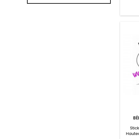
BÉ
Stic
Hauteu