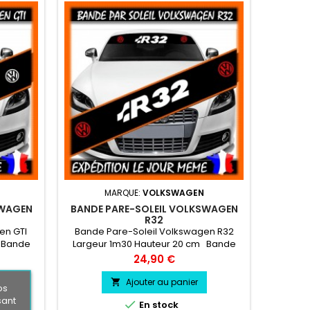
MARQUE:
VOLKSWAGEN
SWAGEN
BANDE PARE-SOLEIL VOLKSWAGEN
R32
en GTI
Bande Pare-Soleil Volkswagen R32
 Bande
Largeur 1m30 Hauteur 20 cm Bande
x Logo
Pare soleil couleur au choix
Prix
24,90 €
 choix
Logo Volkswagen R32 couleur au choix
Ajouter au panier

os
sant

En stock