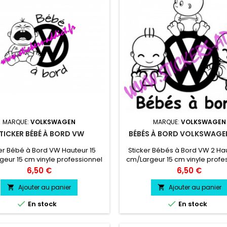
MARQUE:
VOLKSWAGEN
MARQUE:
VOLKSWAGEN
TICKER BÉBÉ À BORD VW
BÉBÉS À BORD VOLKSWAGE
er Bébé à Bord VW Hauteur 15
Sticker Bébés à Bord VW 2 Hau
eur 15 cm vinyle professionnel
cm/Largeur 15 cm vinyle profe
sistant résiste a l'eau, essence,
très résistant résiste a l'eau, 
Prix
Prix
6,50 €
6,50 €
chaleur, froid.
chaleur, froid.
Ajouter au panier
Ajouter au panier




En stock
En stock