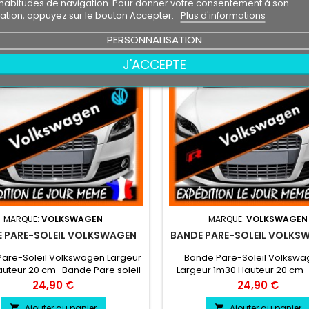
habitudes de navigation. Pour donner votre consentement à son
isation, appuyez sur le bouton Accepter.
Plus d'informations
PERSONNALISATION
J'ACCEPTE
MARQUE:
VOLKSWAGEN
MARQUE:
VOLKSWAGEN
 PARE-SOLEIL VOLKSWAGEN
BANDE PARE-SOLEIL VOLKS
are-Soleil Volkswagen Largeur
Bande Pare-Soleil Volkswa
uteur 20 cm Bande Pare soleil
Largeur 1m30 Hauteur 20 cm
couleur au choix
Pare soleil couleur au ch
Prix
Prix
24,90 €
24,90 €
Volkswagen couleur au choix
Logo Volkswagen R couleur a
Ajouter au panier
Ajouter au panier

