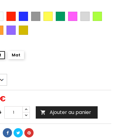
anc
Rouge
Bleu
Gris
Jaune
Vert
Rose
Gris
Vert
Argent
Citron
ange
Violet
Gold
t
Mat
 €
Ajouter au panier
é
