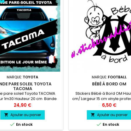
MARQUE:
TOYOTA
MARQUE:
FOOTBALL
NDE PARE SOLEIL TOYOTA
BÉBÉ À BORD OM
TACOMA
e pare soleil Toyota TACOMA
Stickers Bébé à Bord OM Haut
ur 1m30 Hauteur 20 cm Bande
cm/ Largeur 15 cm vinyle profe
 soleil couleur au choix Logo
très résistant résiste a l'eau, 
Prix
Prix
24,90 €
6,50 €
ta TACOMA couleur au choix
chaleur, froid.
Ajouter au panier
Ajouter au panier




En stock
En stock