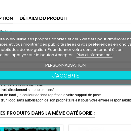
PTION
DÉTAILS DU PRODUIT
llo-Kitty
 cm / Largeur 7,8 cm
ite Web utilise ses propres cookies et ceux de tiers pour améliorer n
 cm / Largeur 9,4 cm
ices et vous montrer des publicités liées à vos préférences en analy
 cm / Largeur 11,7 cm
habitudes de navigation. Pour donner votre consentement à son
 cm / Largeur 13 cm
isation, appuyez sur le bouton Accepter.
Plus d'informations
 cm / Largeur 15 cm
 cm / Largeur 19 cm
PERSONNALISATION
 cm / Largeur 23,5 cm
J'ACCEPTE
essionnel très résistant
eau, essence, chaleur, froid.
e entre 3 et 5 ans environs
 livré directement sur papier transfert.
r de fond , la couleur de fond représente votre support de pose.
on d'un logo sans autorisation de son propriétaire est sous votre entière responsabilit
RES PRODUITS DANS LA MÊME CATÉGORIE :
au