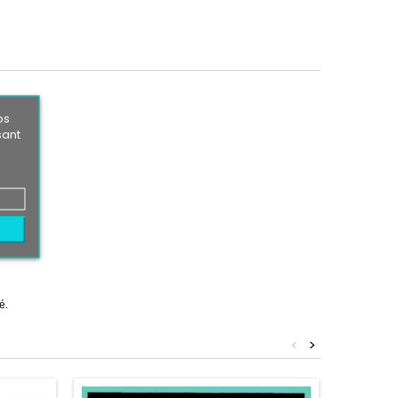
os
sant
é.
<
>