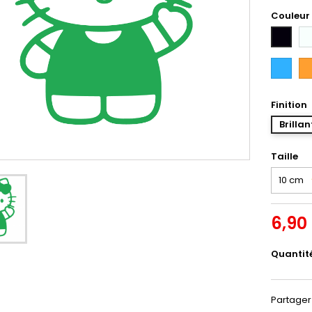
Couleur
Bl
Noir
Bleu
Or
Intense
Finition
Brillan
Taille
6,90
Quantit
Partager