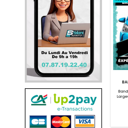
BA
Band
Large
Pare
Toyo