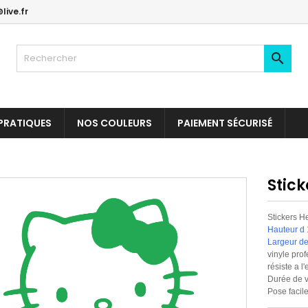
live.fr

PRATIQUES
NOS COULEURS
PAIEMENT SÉCURISÉ
Stick
Stickers He
Hauteur d
Largeur de
vinyle prof
résiste a l
Durée de v
Pose facile