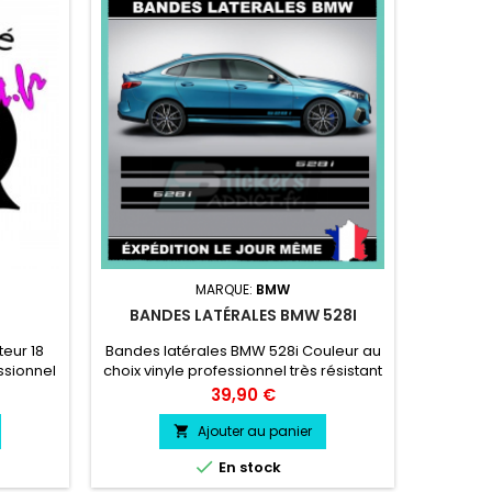
STICKE
MARQUE:
BMW
BANDES LATÉRALES BMW 528I
Stickers
de 15 cm
eur 18
Bandes latérales BMW 528i Couleur au
48,5 
ssionnel
choix vinyle professionnel très résistant
résist
essence,
Prix
39,90 €
Ajouter au panier


En stock