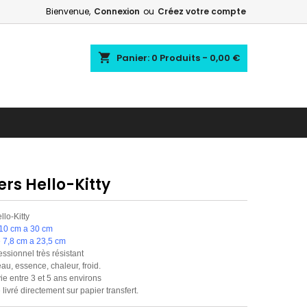
Bienvenue,
Connexion
ou
Créez votre compte
shopping_cart
Panier:
0
Produits - 0,00 €
ers Hello-Kitty
llo-Kitty
 10 cm a 30 cm
 7,8 cm a 23,5 cm
essionnel très résistant
'eau, essence, chaleur, froid.
ie entre 3 et 5 ans environs
 livré directement sur papier transfert.