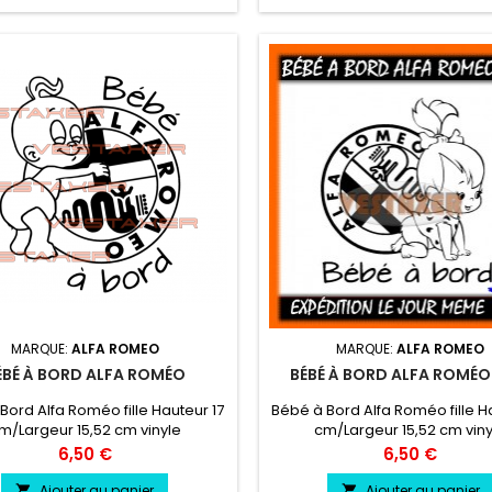
MARQUE:
ALFA ROMEO
MARQUE:
ALFA ROMEO
ÉBÉ À BORD ALFA ROMÉO
BÉBÉ À BORD ALFA ROMÉO 
Bord Alfa Roméo fille Hauteur 17
Bébé à Bord Alfa Roméo fille H
m/Largeur 15,52 cm vinyle
cm/Largeur 15,52 cm vin
sionnel très résistant résiste a
professionnel très résistant r
Prix
Prix
6,50 €
6,50 €
eau, essence, chaleur, froid.
l'eau, essence, chaleur, fr
Ajouter au panier
Ajouter au panier

