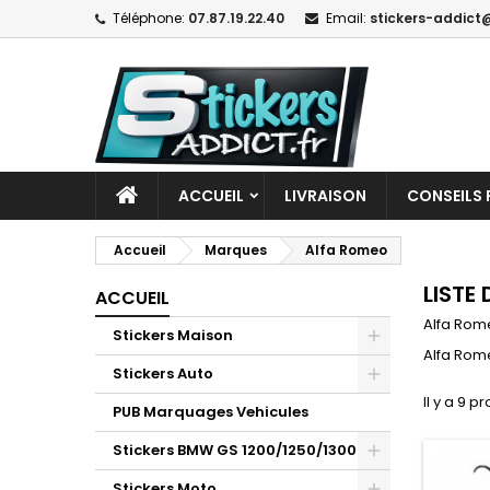
Téléphone:
07.87.19.22.40
Email:
stickers-addict@
ACCUEIL
LIVRAISON
CONSEILS 
Accueil
Marques
Alfa Romeo
LISTE
ACCUEIL
Alfa Rom
Stickers Maison
Alfa Rom
Stickers Auto
Il y a 9 pr
PUB Marquages Vehicules
Stickers BMW GS 1200/1250/1300
Stickers Moto