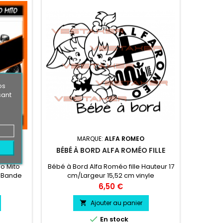
os
sant
MARQUE:
ALFA ROMEO
 ROMEO
BÉBÉ À BORD ALFA ROMÉO FILLE
o Mito
Bébé à Bord Alfa Roméo fille Hauteur 17
 Bande
cm/Largeur 15,52 cm vinyle
ogo Alfa
professionnel très résistant résiste a
Prix
6,50 €
hoix
l'eau, essence, chaleur, froid.
Ajouter au panier


En stock