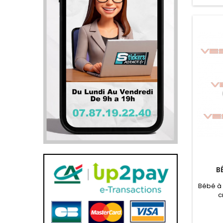
B
Bébé à 
c
profes
l'