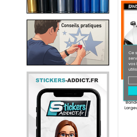
Ce s
serv
vos 
util
BAND
Bande
Large
Pare s
Ro