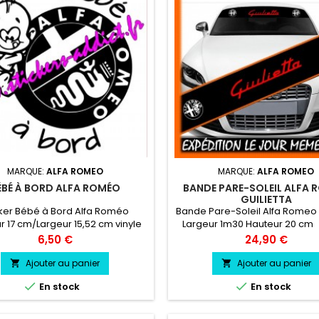
MARQUE:
ALFA ROMEO
MARQUE:
ALFA ROMEO
ÉBÉ À BORD ALFA ROMÉO
BANDE PARE-SOLEIL ALFA
GUILIETTA
cker Bébé à Bord Alfa Roméo
Bande Pare-Soleil Alfa Romeo G
r 17 cm/Largeur 15,52 cm vinyle
Largeur 1m30 Hauteur 20 cm
sionnel très résistant résiste a
Pare soleil couleur au choix L
Prix
Prix
6,50 €
24,90 €
eau, essence, chaleur, froid.
Romeo Guilietta couleur au
Ajouter au panier
Ajouter au panier




En stock
En stock