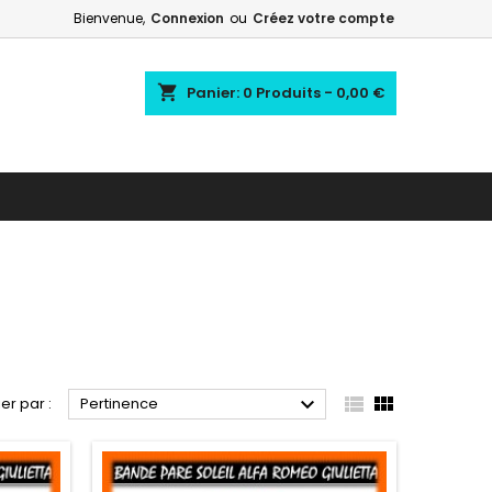
Bienvenue,
Connexion
ou
Créez votre compte
shopping_cart
Panier:
0
Produits - 0,00 €



ier par :
Pertinence