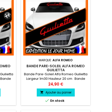
MARQUE:
ALFA ROMEO
 ROMEO
BANDE PARE-SOLEIL ALFA ROMEO
GUILIETTA
uilietta
Bande Pare-Soleil Alfa Romeo Guilietta
 Bande
Largeur 1m30 Hauteur 20 cm Bande
ogo Alfa
Pare soleil couleur au choix Logo Alfa
Prix
24,90 €
 choix
Romeo Guilietta couleur au choix
Ajouter au panier


En stock