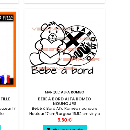
MARQUE:
ALFA ROMEO
FILLE
BÉBÉ À BORD ALFA ROMÉO
NOUNOURS
auteur 17
Bébé à Bord Alfa Roméo nounours
yle
Hauteur 17 cm/Largeur 15,52 cm vinyle
ésiste a
professionnel très résistant résiste a
Prix
6,50 €
oid.
l'eau, essence, chaleur, froid.
Ajouter au panier
