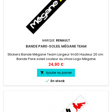
MARQUE:
RENAULT
BANDE PARE-SOLEIL MÉGANE TEAM
Stickers Bande Mégane Team Largeur 1m30 Hauteur 20 cm
Bande Pare soleil couleur au choix Logo Mégane
Team couleur au choix
Prix
24,90 €
Ajouter au panier


En stock