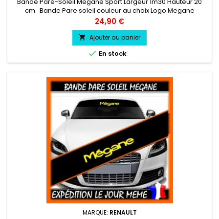
Bande Pare-Soleil Megane Sport Largeur 1m30 Hauteur 20
cm Bande Pare soleil couleur au choix Logo Megane
Sport couleur au choix
Prix
24,90 €
Ajouter au panier


En stock
MARQUE:
RENAULT