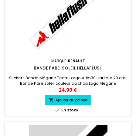
MARQUE:
RENAULT
BANDE PARE-SOLEIL HELLAFLUSH
Stickers Bande Mégane Team Largeur 1m30 Hauteur 20 cm
Bande Pare soleil couleur au choix Logo Mégane
Team couleur au choix
Prix
24,90 €
Ajouter au panier


En stock