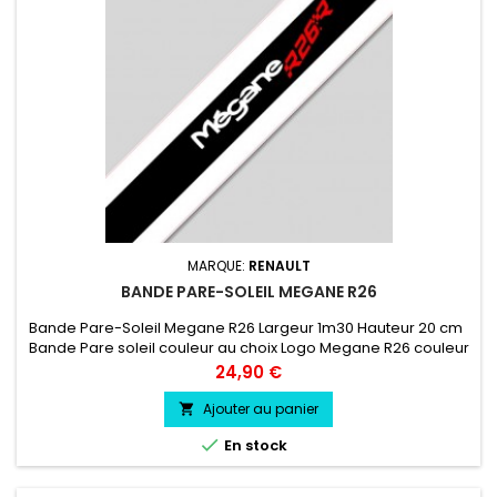
MARQUE:
RENAULT
BANDE PARE-SOLEIL MEGANE R26
Bande Pare-Soleil Megane R26 Largeur 1m30 Hauteur 20 cm
Bande Pare soleil couleur au choix Logo Megane R26 couleur
au choix
Prix
24,90 €
Ajouter au panier


En stock