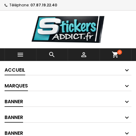
Téléphone:
07.87.19.22.40
0



shopping_cart
ACCUEIL
MARQUES
BANNER
BANNER
BANNER