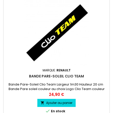
MARQUE:
RENAULT
BANDE PARE-SOLEIL CLIO TEAM
Bande Pare-Soleil Clio Team Largeur 1m30 Hauteur 20 cm
Bande Pare soleil couleur au choix Logo Clio Team couleur
au choix
Prix
24,90 €
Ajouter au panier


En stock