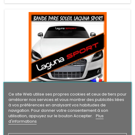
Ce site Web utilise ses propres cookies et ceux de tiers pour
MARQUE:
RENAULT
améliorer nos services et vous montrer des publicités liées
BANDE PARE-SOLEIL RENAULT LAGUNA SPORT
à vos préférences en analysant vos habitudes de
navigation. Pour donner votre consentement à son
Bande Pare-Soleil Laguna Sport Largeur 1m30 Hauteur 20 cm
utilisation, appuyez sur le bouton Accepter.
Plus
Bande Pare soleil couleur au choix Logo Laguna
d'informations
Sport couleur au choix
Prix
24,90 €
Ajouter au panier
