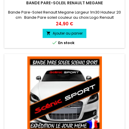
BANDE PARE-SOLEIL RENAULT MEGANE
Bande Pare-Soleil Renault Megane Largeur 1m30 Hauteur 20
cm Bande Pare soleil couleur au choix Logo Renault
Megane couleur au choix
Prix
24,90 €
Ajouter au panier


En stock