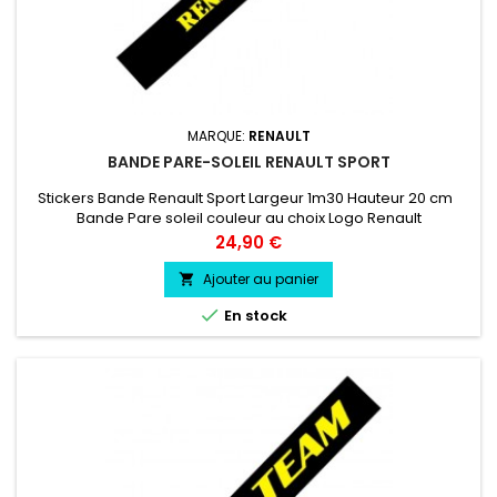
MARQUE:
RENAULT
BANDE PARE-SOLEIL RENAULT SPORT
Stickers Bande Renault Sport Largeur 1m30 Hauteur 20 cm
Bande Pare soleil couleur au choix Logo Renault
Sport couleur au choix
Prix
24,90 €
Ajouter au panier


En stock