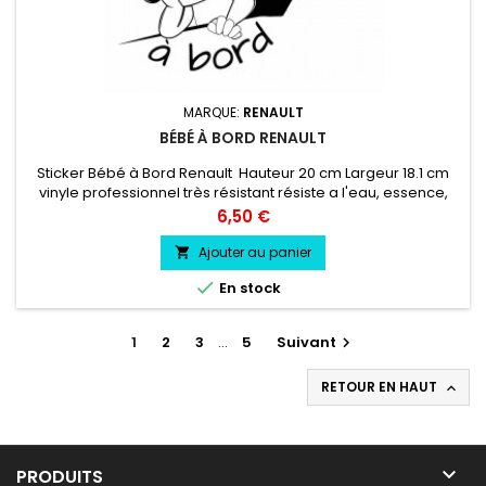
MARQUE:
RENAULT
BÉBÉ À BORD RENAULT
Sticker Bébé à Bord Renault Hauteur 20 cm Largeur 18.1 cm
vinyle professionnel très résistant résiste a l'eau, essence,
chaleur, froid.
Prix
6,50 €
Ajouter au panier


En stock
1
2
3
…
5
Suivant

RETOUR EN HAUT


PRODUITS