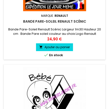
MARQUE:
RENAULT
BANDE PARE-SOLEIL RENAULT SCÉNIC
Bande Pare-Soleil Renault Scénic Largeur 1m30 Hauteur 20
cm Bande Pare soleil couleur au choix Logo Renault
Scénic couleur au choix
Prix
24,90 €
Ajouter au panier


En stock