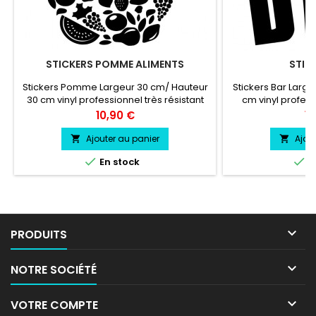
STICKERS POMME ALIMENTS
STIC
Stickers Pomme Largeur 30 cm/ Hauteur
Stickers Bar Large
30 cm vinyl professionnel très résistant
cm vinyl profess
résiste a l'eau, essence, chaleur, froid.
résiste a l'eau, e
Prix
Pr
10,90 €
10
Ajouter au panier
Ajou




En stock
E

PRODUITS

NOTRE SOCIÉTÉ

VOTRE COMPTE