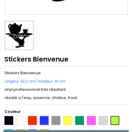
Stickers Bienvenue
Stickers Bienvenue
Largeur 32,2 cm/ Hauteur 30 cm
vinyl professionnel très résistant
résiste a l'eau, essence, chaleur, froid.
Couleur
Noir
Blanc
Rouge
Bleu
Gris
Jaune
Vert
Rose
Gris
Vert
Argent
Citron
Bleu
Orange
Violet
Gold