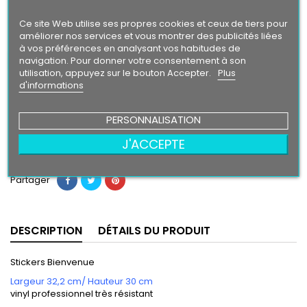
Intense
Ce site Web utilise ses propres cookies et ceux de tiers pour
améliorer nos services et vous montrer des publicités liées
Finition
à vos préférences en analysant vos habitudes de
Brillant
Mat
navigation. Pour donner votre consentement à son
utilisation, appuyez sur le bouton Accepter.
Plus
d'informations
10,90 €
PERSONNALISATION
Ajouter au panier
Quantité

J'ACCEPTE
Partager
DESCRIPTION
DÉTAILS DU PRODUIT
Stickers Bienvenue
Largeur 32,2 cm/ Hauteur 30 cm
vinyl professionnel très résistant