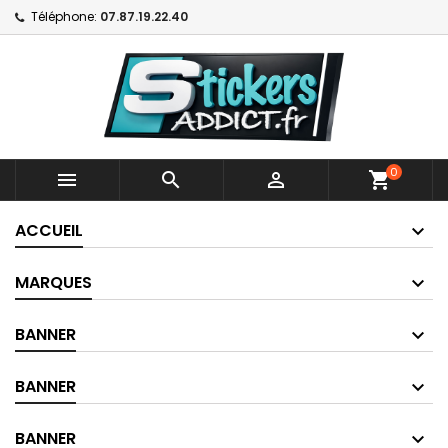
Téléphone:
07.87.19.22.40
0



shopping_cart
ACCUEIL
MARQUES
BANNER
BANNER
BANNER