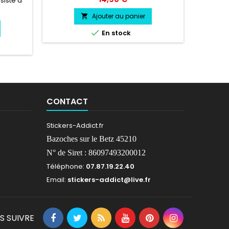
siste a
ans environs Largeur 30 cm/ Hauteur
chaleur, 
oid.
40 cm Pose facile livré directement sur
Ajouter au panier

papier transfert

En stock
CONTACT
Stickers-Addict.fr
Bazoches sur le Betz 45210
N° de Siret : 86097493200012
Téléphone:
07.87.19.22.40
Email:
stickers-addict@live.fr
S SUIVRE