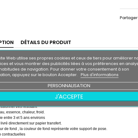
Partager
PTION
DÉTAILS DU PRODUIT
ande Pare-Soleil Mercedes-Benz
ite Web utilise ses propres cookies et ceux de tiers pour améliorer n
m30
ices et vous montrer des publicités liées à vos préférences en analy
0 cm
habitudes de navigation. Pour donner votre consentement à son
isation, appuyez sur le bouton Accepter.
Plus d'informations
 soleil couleur au choix
PERSONNALISATION
des-Benz couleur au choix
J'ACCEPTE
emps ( pose de la bande, puis pose du logo sur la bande )
essionnel très résistant
eau, essence, chaleur, froid.
e entre 3 et 5 ans environs
 livré directement sur papier transfert.
r de fond , la couleur de fond représente votre support de pose.
 contractuelles