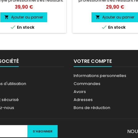
nyle professionnel très résistant
professionnel très résistant ré
l'eau, essence, chaleur, fr
Prix
Prix
39,90 €
29,90 €
Ajouter au panier
Ajouter au panier




En stock
En stock
SOCIÉTÉ
VOTRE COMPTE
Informations personnelles
 d'utilisation
Commandes
Avoirs
 sécurisé
Adresses
ez-nous
Bons de réduction
NOU