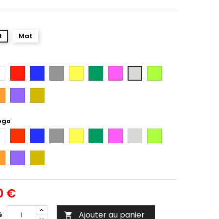
t
Mat
anc
Rouge
Bleu
Gris
Jaune
Vert
Rose
Vert
Gris
Citron
Argent
ange
Violet
Gold
ogo
anc
Rouge
Bleu
Gris
Jaune
Vert
Rose
Gris
Vert
Argent
Citron
ange
Violet
Gold
0 €
Ajouter au panier
é
