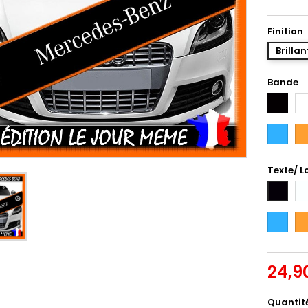
Finition
Brillan
Bande
Noir
Bl
Bleu
Or
Intense
Texte/ L
Bl
Noir
Bleu
Or
Intense
24,9
Quantit