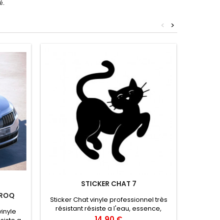
é.
<
>
STICKER CHAT 7
AROQ
Sticker Chat vinyle professionnel très
Stickers
résistant résiste a l'eau, essence,
Hauteur 
inyle
chaleur, froid.Duré de vie entre 3 et 5
résist
Prix
14,90 €