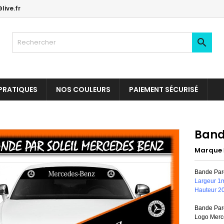
live.fr

PRATIQUES
NOS COULEURS
PAIEMENT SÉCURISÉ
Band
Marque
Bande Par
Largeur 1
Hauteur 2
Bande Pare
Logo Merc