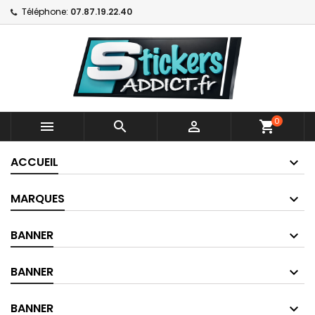
Téléphone:
07.87.19.22.40
0



shopping_cart
ACCUEIL
MARQUES
BANNER
BANNER
BANNER