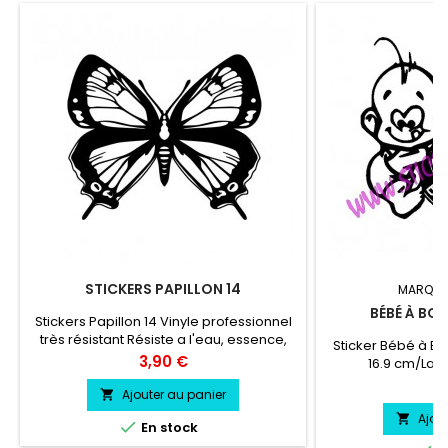
STICKERS PAPILLON 14
MARQUE
BÉBÉ À BO
Stickers Papillon 14 Vinyle professionnel
très résistant Résiste a l'eau, essence,
Sticker Bébé à B
chaleur, froid.Durée de vie entre 3 et 5
Prix
3,90 €
16.9 cm/Larg
ans environs La Taille du Sticker se
professionnel trè
Pr
6
compte en Hauteur Pose facile livré
Ajouter au panier

l'eau, essenc
directement sur papier transfert.
Ajou


En stock