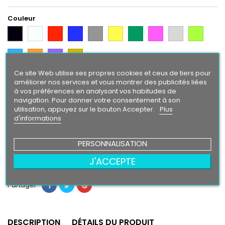
Couleur
Blanc
Rouge
Bleu
Gris
Jaune
Vert
Rose
Gris
Vert
Noir
Argent
Citron
Bleu
Orange
Violet
Gold
Intense
Ce site Web utilise ses propres cookies et ceux de tiers pour
améliorer nos services et vous montrer des publicités liées
Finition
à vos préférences en analysant vos habitudes de
Brillant
Mat
navigation. Pour donner votre consentement à son
utilisation, appuyez sur le bouton Accepter.
Plus
d'informations
29,90 €
PERSONNALISATION
Ajouter au panier
Quantité

J'ACCEPTE
Partager
DESCRIPTION
DÉTAILS DU PRODUIT