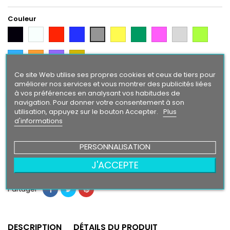
Couleur
Noir
Blanc
Rouge
Bleu
Jaune
Vert
Rose
Gris
Vert
Gris
Argent
Citron
Bleu
Orange
Violet
Gold
Intense
Ce site Web utilise ses propres cookies et ceux de tiers pour
améliorer nos services et vous montrer des publicités liées
Finition
à vos préférences en analysant vos habitudes de
Brillant
Mat
navigation. Pour donner votre consentement à son
utilisation, appuyez sur le bouton Accepter.
Plus
d'informations
29,90 €
PERSONNALISATION
Ajouter au panier
Quantité

J'ACCEPTE
Partager
DESCRIPTION
DÉTAILS DU PRODUIT