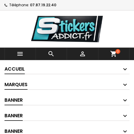
Téléphone:
07.87.19.22.40
0



shopping_cart
ACCUEIL
MARQUES
BANNER
BANNER
BANNER