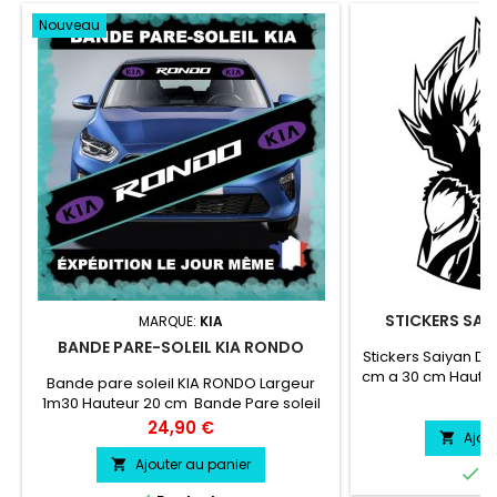
Nouveau
STICKERS SAI
MARQUE:
KIA
BANDE PARE-SOLEIL KIA RONDO
Stickers Saiyan Dr
cm a 30 cm Hauteu
Bande pare soleil KIA RONDO Largeur
vinyl professionnel 
Pr
9
1m30 Hauteur 20 cm Bande Pare soleil
l'eau, essenc
couleur au choix Logo KIA RONDO
Prix
24,90 €
Ajou

couleur au choix
Ajouter au panier


E