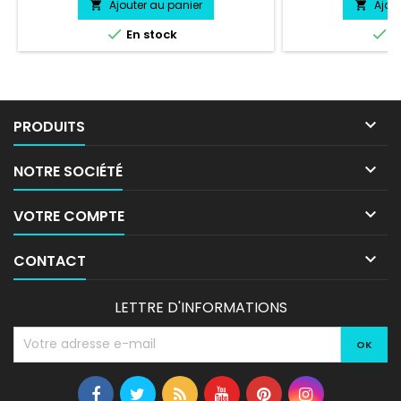
Ajouter au panier
Ajou




En stock
E

PRODUITS

NOTRE SOCIÉTÉ

VOTRE COMPTE

CONTACT
LETTRE D'INFORMATIONS