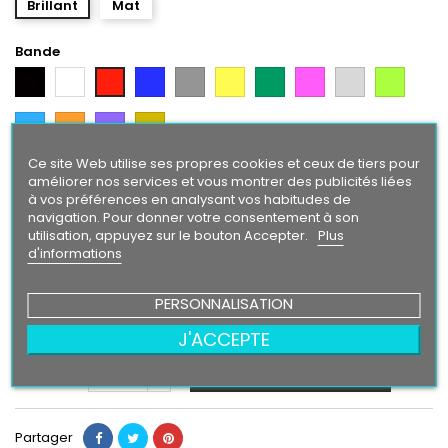
Brillant
Mat
Bande
Noir
Blanc
Bleu
Gris
Jaune
Vert
Rose
Gris
Vert
Rouge
Argent
Citron
Bleu
Orange
Violet
Gold
Intense
Ce site Web utilise ses propres cookies et ceux de tiers pour
Texte/ Logo
améliorer nos services et vous montrer des publicités liées
à vos préférences en analysant vos habitudes de
Blanc
Rouge
Bleu
Gris
Jaune
Vert
Rose
Gris
Vert
Noir
navigation. Pour donner votre consentement à son
Argent
Citron
utilisation, appuyez sur le bouton Accepter.
Plus
Bleu
Orange
Violet
Gold
d'informations
Intense
PERSONNALISATION
24,90 €
J'ACCEPTE
Ajouter au panier
Quantité

Partager