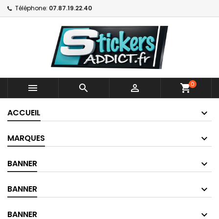
Téléphone:
07.87.19.22.40
0



shopping_cart
ACCUEIL
MARQUES
BANNER
BANNER
BANNER