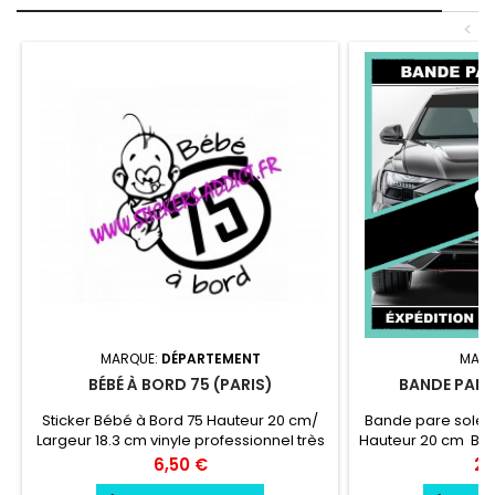
<
MARQUE:
DÉPARTEMENT
MARQ
BÉBÉ À BORD 75 (PARIS)
BANDE PARE 
Sticker Bébé à Bord 75 Hauteur 20 cm/
Bande pare soleil
Largeur 18.3 cm vinyle professionnel très
Hauteur 20 cm Ban
résistant résiste a l'eau, essence,
au choix Logo Aud
Prix
Pri
6,50 €
24
chaleur, froid.