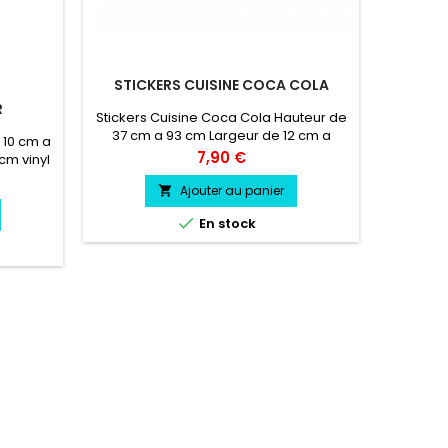
STICKERS CUISINE COCA COLA
STIC
R
Stickers Cuisine Coca Cola Hauteur de
Sticker 
37 cm a 93 cm Largeur de 12 cm a
12cm a
 10 cm a
30 cm vinyle professionnel très
Prix
7,90 €
cm vinyl
résistant résiste a l'eau, essence,
siste a
chaleur, froid.Durée de vie entre 3 et 5
Ajouter au panier

oid.
ans environs

En stock