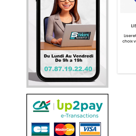
LI
Liser
choix v