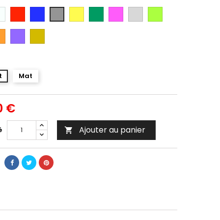
anc
Rouge
Bleu
Jaune
Vert
Rose
Gris
Vert
Gris
Argent
Citron
ange
Violet
Gold
t
Mat
0 €
Ajouter au panier
é
