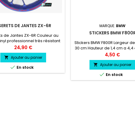
SERETS DE JANTES ZX-6R
MARQUE:
BMW
STICKERS BMW F800
ets de Jantes ZX-6R Couleur au
inyl professionnel très résistant
Stickers BMW F800R Largeur de
Prix
24,90 €
30 cm Hauteur de 1,4 cm a 4,4 
professionnel très résistant ré
Prix
4,50 €
Ajouter au panier

l'eau, essence, chaleur, fr
Ajouter au panier


En stock

En stock