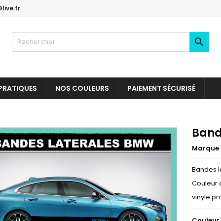
live.fr

PRATIQUES
NOS COULEURS
PAIEMENT SÉCURISÉ
Band
Marque
Bandes l
Couleur 
vinyle pr
Couleur