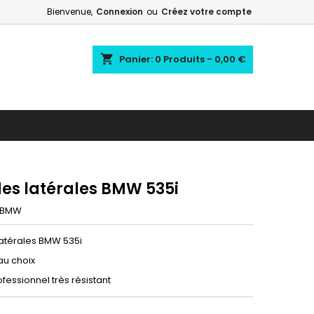
Bienvenue,
Connexion
ou
Créez votre compte
shopping_cart
Panier:
0
Produits - 0,00 €
es latérales BMW 535i
BMW
atérales BMW 535i
au choix
ofessionnel très résistant