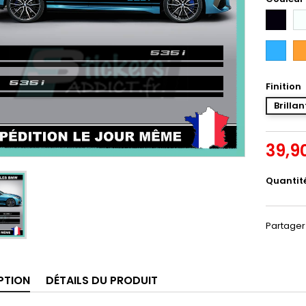
Noir
Bl
Bleu
Or
Intense
Finition
Brillan
39,9
Quantit
Partager
PTION
DÉTAILS DU PRODUIT