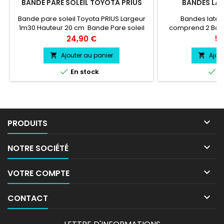
BANDE PARE SOLEIL TOYOTA PRIUS
BANDES LAT
Bande pare soleil Toyota PRIUS Largeur
Bandes latéra
1m30 Hauteur 20 cm Bande Pare soleil
comprend 2 Band
couleur au choix Logo Toyota
Couleur au choix
Prix
Pri
24,90 €
59
PRIUS couleur au choix
très 
Ajouter au panier
Ajou




En stock
E

PRODUITS

NOTRE SOCIÉTÉ

VOTRE COMPTE

CONTACT