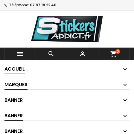
Téléphone:
07.87.19.22.40
0



shopping_cart
ACCUEIL
MARQUES
BANNER
BANNER
BANNER