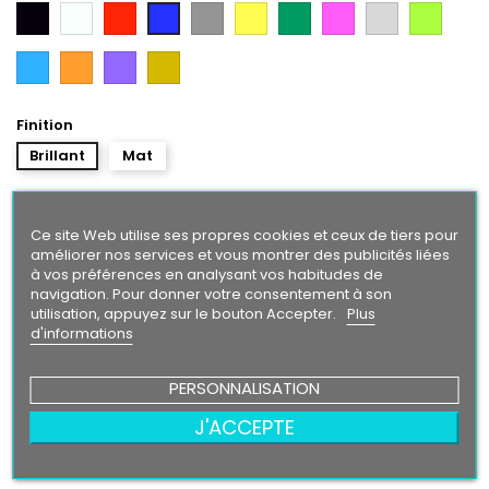
Noir
Blanc
Rouge
Gris
Jaune
Vert
Rose
Gris
Vert
Bleu
Argent
Citron
Bleu
Orange
Violet
Gold
Intense
Finition
Brillant
Mat
Taille
Ce site Web utilise ses propres cookies et ceux de tiers pour
améliorer nos services et vous montrer des publicités liées
à vos préférences en analysant vos habitudes de
navigation. Pour donner votre consentement à son
4,50 €
utilisation, appuyez sur le bouton Accepter.
Plus
d'informations
Ajouter au panier
Quantité

PERSONNALISATION
J'ACCEPTE
Partager