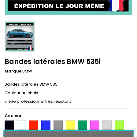
Bandes latérales BMW 535i
Marque
BMW
Bandes latérales BMW 535i
Couleur au choix
vinyle professionnel très résistant
Couleur
Blanc
Rouge
Bleu
Gris
Jaune
Vert
Rose
Gris
Vert
Noir
Argent
Citron
Bleu
Orange
Violet
Gold