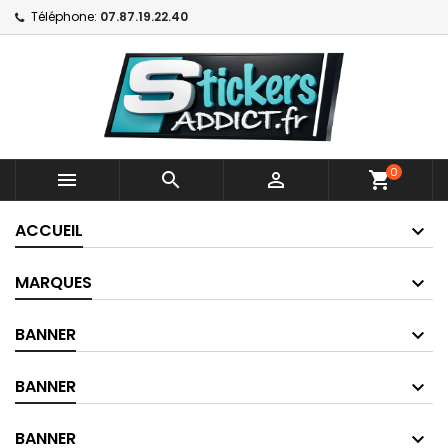
Téléphone:
07.87.19.22.40
0



shopping_cart
ACCUEIL
MARQUES
BANNER
BANNER
BANNER