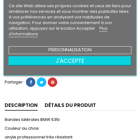
Intense
Ce site Web utilise ses propres cookies et ceux de tiers pour
améliorer nos services et vous montrer des publicités liées
à vos préférences en analysant vos habitudes de
Finition
navigation. Pour donner votre consentement à son
Brillant
Mat
utilisation, appuyez sur le bouton Accepter.
Plus
d'informations
39,90 €
PERSONNALISATION
J'ACCEPTE
Ajouter au panier
Quantité

Partager
DESCRIPTION
DÉTAILS DU PRODUIT
Bandes latérales BMW 535i
Couleur au choix
vinyle professionnel très résistant