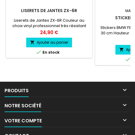
LISERETS DE JANTES ZX-6R
MARQ
STICKER
Liserets de Jantes ZX-6R Couleur au
choix vinyl professionnel très résistant
Stickers BMW F80
Prix
24,90 €
30 cm Hauteur de 
professionnel trè
Pr
4
Ajouter au panier

l'eau, essenc
Ajou


En stock

E

PRODUITS

NOTRE SOCIÉTÉ

VOTRE COMPTE