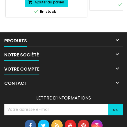
Ajouter au panier


E

En stock

PRODUITS

NOTRE SOCIÉTÉ

VOTRE COMPTE

CONTACT
LETTRE D'INFORMATIONS