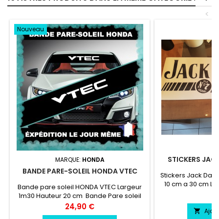
<
Nouveau
STICKERS JACK
MARQUE:
HONDA
BANDE PARE-SOLEIL HONDA VTEC
Stickers Jack Dani
10 cm a 30 cm La
Bande pare soleil HONDA VTEC Largeur
cm vinyle profess
Pr
8
1m30 Hauteur 20 cm Bande Pare soleil
résiste a l'eau, e
couleur au choix Logo HONDA VTEC
Prix
24,90 €
Ajou

couleur au choix