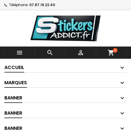
Téléphone:
07.87.19.22.40
0



shopping_cart
ACCUEIL
MARQUES
BANNER
BANNER
BANNER