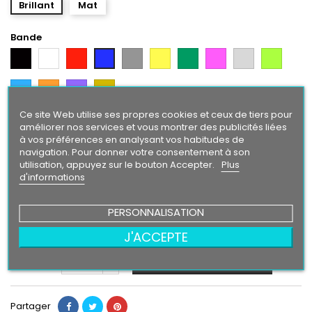
Brillant
Mat
Bande
Noir
Blanc
Rouge
Gris
Jaune
Vert
Rose
Gris
Vert
Bleu
Argent
Citron
Bleu
Orange
Violet
Gold
Intense
Ce site Web utilise ses propres cookies et ceux de tiers pour
Texte/ Logo
améliorer nos services et vous montrer des publicités liées
à vos préférences en analysant vos habitudes de
Blanc
Rouge
Bleu
Gris
Jaune
Vert
Rose
Gris
Vert
Noir
navigation. Pour donner votre consentement à son
Argent
Citron
utilisation, appuyez sur le bouton Accepter.
Plus
Bleu
Orange
Violet
Gold
d'informations
Intense
PERSONNALISATION
24,90 €
J'ACCEPTE
Ajouter au panier
Quantité

Partager