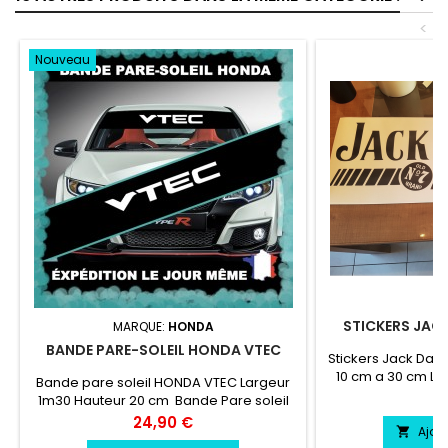
<
Nouveau
STICKERS JACK
MARQUE:
HONDA
BANDE PARE-SOLEIL HONDA VTEC
Stickers Jack Dani
10 cm a 30 cm La
Bande pare soleil HONDA VTEC Largeur
cm vinyle profess
Pr
8
1m30 Hauteur 20 cm Bande Pare soleil
résiste a l'eau, e
couleur au choix Logo HONDA VTEC
Prix
24,90 €
Ajou

couleur au choix