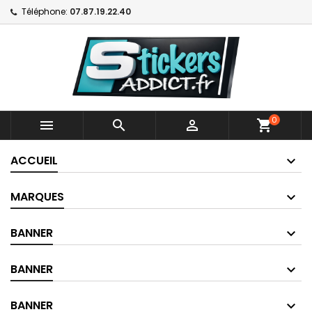
Téléphone:
07.87.19.22.40
0



shopping_cart
ACCUEIL
MARQUES
BANNER
BANNER
BANNER