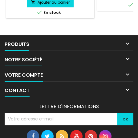
Ajouter au panier


E

En stock

PRODUITS

NOTRE SOCIÉTÉ

VOTRE COMPTE

CONTACT
LETTRE D'INFORMATIONS