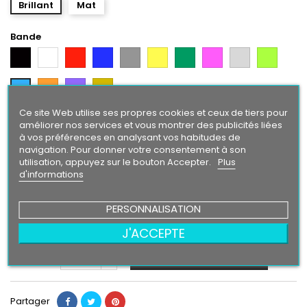
Brillant
Mat
Bande
Noir
Blanc
Rouge
Bleu
Gris
Jaune
Vert
Rose
Gris
Vert
Argent
Citron
Orange
Violet
Gold
Bleu
Intense
Ce site Web utilise ses propres cookies et ceux de tiers pour
Texte/ Logo
améliorer nos services et vous montrer des publicités liées
à vos préférences en analysant vos habitudes de
Blanc
Rouge
Bleu
Gris
Jaune
Vert
Rose
Gris
Vert
Noir
navigation. Pour donner votre consentement à son
Argent
Citron
utilisation, appuyez sur le bouton Accepter.
Plus
Bleu
Orange
Violet
Gold
d'informations
Intense
PERSONNALISATION
24,90 €
J'ACCEPTE
Ajouter au panier
Quantité

Partager