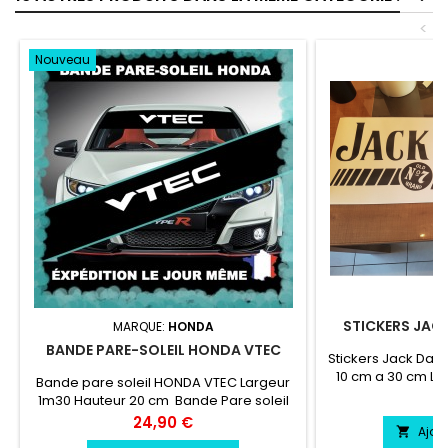
<
Nouveau
STICKERS JACK
MARQUE:
HONDA
BANDE PARE-SOLEIL HONDA VTEC
Stickers Jack Dani
10 cm a 30 cm La
Bande pare soleil HONDA VTEC Largeur
cm vinyle profess
Pr
8
1m30 Hauteur 20 cm Bande Pare soleil
résiste a l'eau, e
couleur au choix Logo HONDA VTEC
Prix
24,90 €
Ajou

couleur au choix