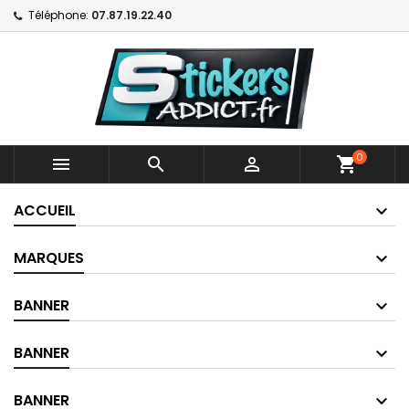
Téléphone:
07.87.19.22.40
0



shopping_cart
ACCUEIL
MARQUES
BANNER
BANNER
BANNER