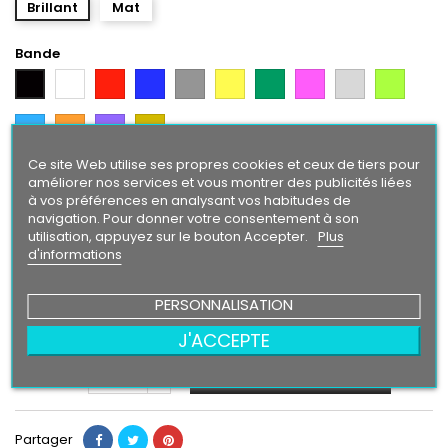
Brillant
Mat
Bande
Blanc
Rouge
Bleu
Gris
Jaune
Vert
Rose
Gris
Vert
Noir
Argent
Citron
Bleu
Orange
Violet
Gold
Intense
Ce site Web utilise ses propres cookies et ceux de tiers pour
Texte/ Logo
améliorer nos services et vous montrer des publicités liées
à vos préférences en analysant vos habitudes de
Noir
Blanc
Rouge
Bleu
Gris
Jaune
Vert
Gris
Vert
Rose
navigation. Pour donner votre consentement à son
Argent
Citron
utilisation, appuyez sur le bouton Accepter.
Plus
Bleu
Orange
Violet
Gold
d'informations
Intense
PERSONNALISATION
24,90 €
J'ACCEPTE
Ajouter au panier
Quantité

Partager