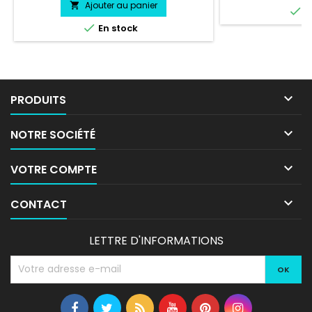
Ajouter au panier


E

En stock

PRODUITS

NOTRE SOCIÉTÉ

VOTRE COMPTE

CONTACT
LETTRE D'INFORMATIONS