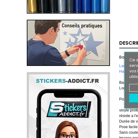
DESCRI
Bande pa
Ce s
serv
Largeur 1
vos 
Hauteur 2
util
Bande Pare
Logos
FOR
Pose en 2 t
vinyle prof
résiste a l'
Durée de vi
Pose facile
Sans couleu