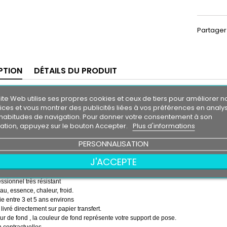
Partager
PTION
DÉTAILS DU PRODUIT
re-soleil FORD SIERRA
ite Web utilise ses propres cookies et ceux de tiers pour améliorer n
ices et vous montrer des publicités liées à vos préférences en analy
m30
habitudes de navigation. Pour donner votre consentement à son
0 cm
isation, appuyez sur le bouton Accepter.
Plus d'informations
 soleil couleur au choix
PERSONNALISATION
couleur au choix
D SIERRA
J'ACCEPTE
emps ( pose de la bande, puis pose du logo sur la bande )
essionnel très résistant
eau, essence, chaleur, froid.
e entre 3 et 5 ans environs
 livré directement sur papier transfert.
r de fond , la couleur de fond représente votre support de pose.