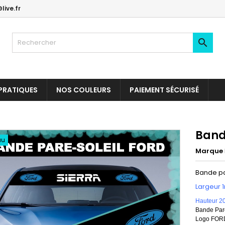
live.fr

PRATIQUES
NOS COULEURS
PAIEMENT SÉCURISÉ
Band
au
Marque
Bande pa
Largeur 
Hauteur 2
Bande Pare
Logo FORD