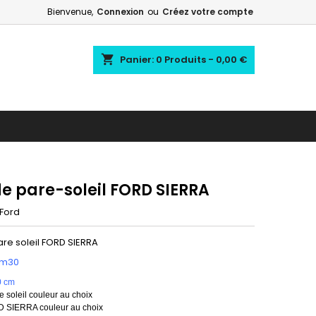
Bienvenue,
Connexion
ou
Créez votre compte
shopping_cart
Panier:
0
Produits - 0,00 €
e pare-soleil FORD SIERRA
Ford
re soleil FORD SIERRA
1m30
0 cm
 soleil couleur au choix
 SIERRA couleur au choix