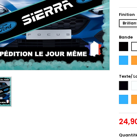
Finition
Brillan
Bande
Noir
Bl
Bleu
Or
Intense
Texte/ L
Bl
Noir
Bleu
Or
Intense
24,9
Quantit