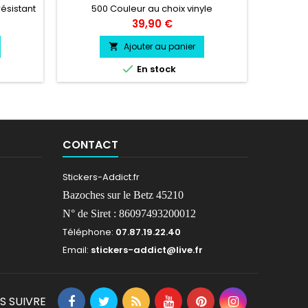
Haute
résistant
500 Couleur au choix vinyle
Hauteur 
professionnel très résistant
Prix
39,90 €
38 cm L
vinyle
Ajouter au panier

résis
froid.

En stock
environs
CONTACT
Stickers-Addict.fr
Bazoches sur le Betz 45210
N° de Siret : 86097493200012
Téléphone:
07.87.19.22.40
Email:
stickers-addict@live.fr
S SUIVRE