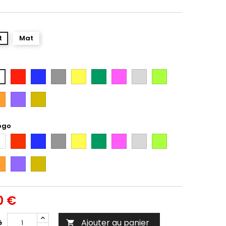
t
Mat
Rouge
Bleu
Gris
Jaune
Vert
Rose
Gris
Vert
anc
Argent
Citron
ange
Violet
Gold
ogo
anc
Rouge
Bleu
Gris
Jaune
Vert
Rose
Gris
Vert
Argent
Citron
ange
Violet
Gold
0 €
Ajouter au panier
é
