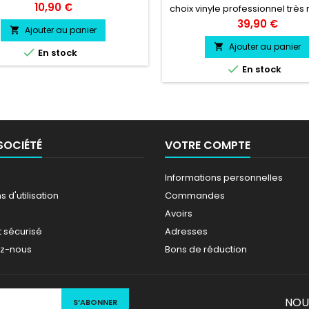
cmvinyle professionnel très
Prix
10,90 €
choix vinyle professionnel très 
résistant
Prix
39,90 €
Ajouter au panier

Ajouter au panier


En stock

En stock
SOCIÉTÉ
VOTRE COMPTE
Informations personnelles
 d'utilisation
Commandes
Avoirs
 sécurisé
Adresses
ez-nous
Bons de réduction
NOU