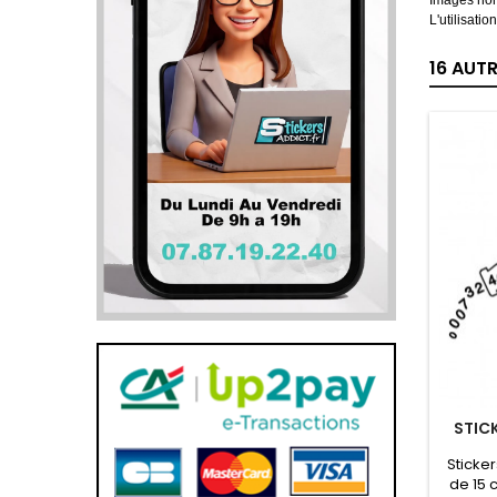
Images non
L'utilisati
16 AUT
STIC
Sticke
de 15 