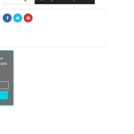
os
sant