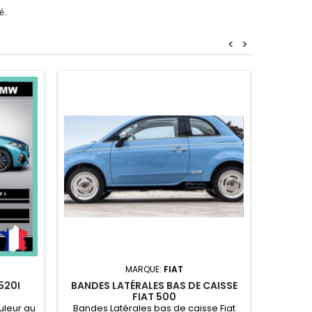
é.
<
>
STI
MARQUE:
FIAT
520I
BANDES LATÉRALES BAS DE CAISSE
Stickers
FIAT 500
/ Hau
uleur au
Bandes Latérales bas de caisse Fiat