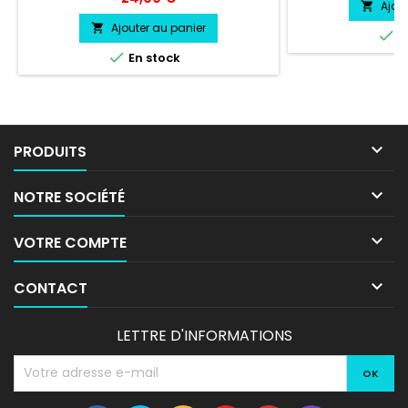
Pose facile livré 
Ajou

tr
Ajouter au panier


E

En stock

PRODUITS

NOTRE SOCIÉTÉ

VOTRE COMPTE

CONTACT
LETTRE D'INFORMATIONS