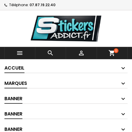
Téléphone:
07.87.19.22.40
0



shopping_cart
ACCUEIL
MARQUES
BANNER
BANNER
BANNER