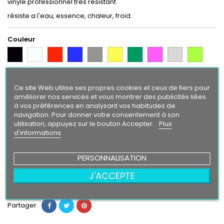
vinyle professionnel très résistant
résiste a l'eau, essence, chaleur, froid.
Couleur
Noir
Blanc
Rouge
Bleu
Gris
Jaune
Vert
Rose
Gris
Vert
Argent
Citron
Bleu
Orange
Gold
Violet
Intense
Ce site Web utilise ses propres cookies et ceux de tiers pour
améliorer nos services et vous montrer des publicités liées
Finition
à vos préférences en analysant vos habitudes de
navigation. Pour donner votre consentement à son
Brillant
Mat
utilisation, appuyez sur le bouton Accepter.
Plus
d'informations
14,90 €
PERSONNALISATION
Ajouter au panier
Quantité

J'ACCEPTE
Partager