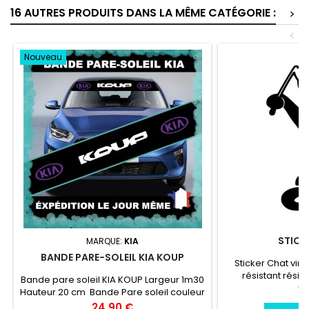
16 AUTRES PRODUITS DANS LA MÊME CATÉGORIE :
>
<
Nouveau
STICK
MARQUE:
KIA
BANDE PARE-SOLEIL KIA KOUP
Sticker Chat viny
résistant résis
Bande pare soleil KIA KOUP Largeur 1m30
chaleur, froid.Duré
Pr
15
Hauteur 20 cm Bande Pare soleil couleur
environs Largeur
au choix Logo KIA KOUP couleur au choix
Prix
24,90 €