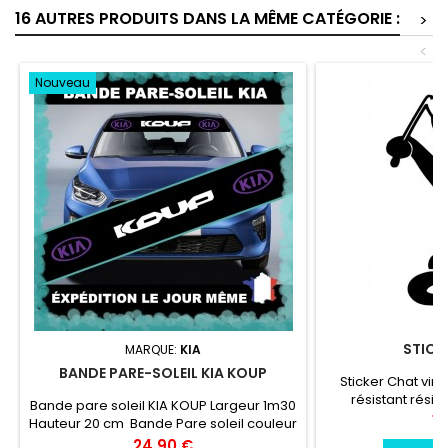
16 AUTRES PRODUITS DANS LA MÊME CATÉGORIE :
>
<
Nouveau
STICK
MARQUE:
KIA
BANDE PARE-SOLEIL KIA KOUP
Sticker Chat viny
résistant résis
Bande pare soleil KIA KOUP Largeur 1m30
chaleur, froid.Duré
Pr
15
Hauteur 20 cm Bande Pare soleil couleur
environs Largeur
au choix Logo KIA KOUP couleur au choix
Prix
24,90 €