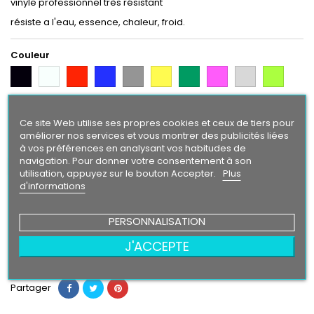
vinyle professionnel très résistant
résiste a l'eau, essence, chaleur, froid.
Couleur
Noir
Blanc
Rouge
Bleu
Gris
Jaune
Vert
Rose
Gris
Vert
Argent
Citron
Bleu
Violet
Gold
Orange
Intense
Ce site Web utilise ses propres cookies et ceux de tiers pour
améliorer nos services et vous montrer des publicités liées
Finition
à vos préférences en analysant vos habitudes de
navigation. Pour donner votre consentement à son
Brillant
Mat
utilisation, appuyez sur le bouton Accepter.
Plus
d'informations
14,90 €
PERSONNALISATION
Ajouter au panier
Quantité

J'ACCEPTE
Partager