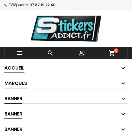
Téléphone:
07.87.19.22.40
0



shopping_cart
ACCUEIL
MARQUES
BANNER
BANNER
BANNER