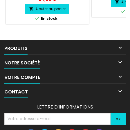
Pose facile livré 
Ajou

tr
Ajouter au panier


E

En stock

PRODUITS

NOTRE SOCIÉTÉ

VOTRE COMPTE

CONTACT
LETTRE D'INFORMATIONS