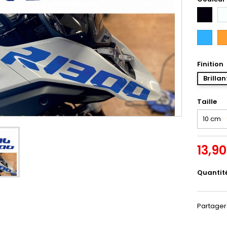
Noir
Bl
Bleu
Or
Intense
Finition
Brillan
Taille
13,9
Quantit
Partager