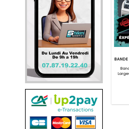
BANDE 
Band
Large
Pare
Niss