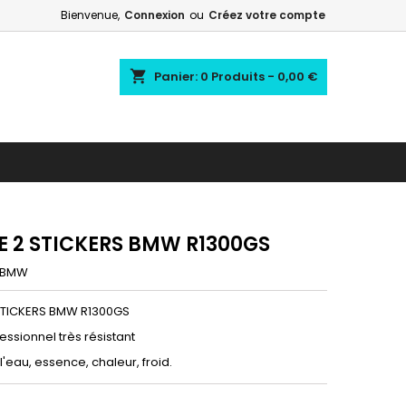
Bienvenue,
Connexion
ou
Créez votre compte
shopping_cart
Panier:
0
Produits - 0,00 €
DE 2 STICKERS BMW R1300GS
BMW
 STICKERS BMW R1300GS
fessionnel très résistant
 l'eau, essence, chaleur, froid.