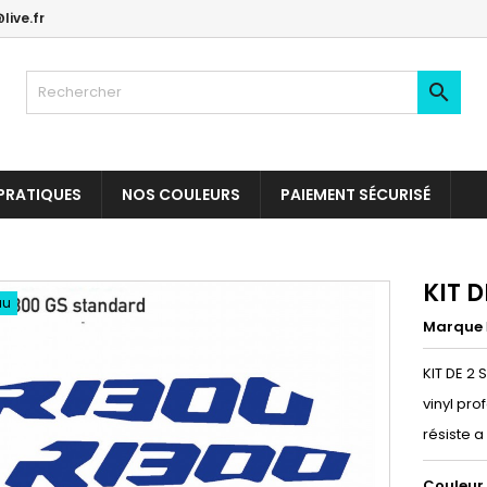
live.fr

PRATIQUES
NOS COULEURS
PAIEMENT SÉCURISÉ
KIT 
au
Marque
KIT DE 2
vinyl pro
résiste a
Couleur