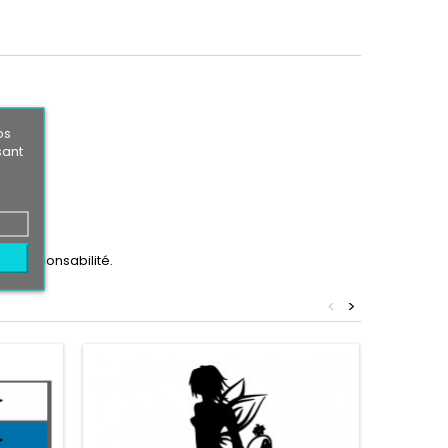
os
sant
ère responsabilité.
<
>