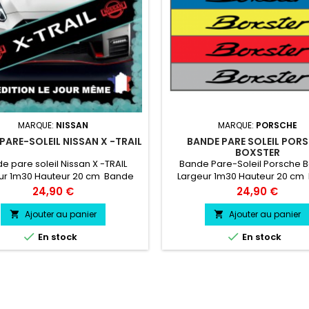
MARQUE:
NISSAN
MARQUE:
PORSCHE
PARE-SOLEIL NISSAN X -TRAIL
BANDE PARE SOLEIL POR
BOXSTER
e pare soleil Nissan X -TRAIL
Bande Pare-Soleil Porsche B
ur 1m30 Hauteur 20 cm Bande
Largeur 1m30 Hauteur 20 cm
 soleil couleur au choix Logo
Pare soleil couleur au ch
Prix
Prix
24,90 €
24,90 €
an X -TRAIL couleur au choix
Logo Porsche Boxstercouleur 
Ajouter au panier
Ajouter au panier




En stock
En stock