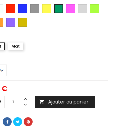
anc
Rouge
Bleu
Gris
Jaune
Rose
Gris
Vert
Vert
Argent
Citron
ange
Violet
Gold
t
Mat
0 €
Ajouter au panier
é
