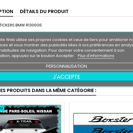
PTION
DÉTAILS DU PRODUIT
 STICKERS BMW R1300GS
fessionnel très résistant
ite Web utilise ses propres cookies et ceux de tiers pour améliorer n
l'eau, essence, chaleur, froid.
ices et vous montrer des publicités liées à vos préférences en analy
vie entre 3 et 5 ans environs
habitudes de navigation. Pour donner votre consentement à son
le livré directement sur papier transfert.
isation, appuyez sur le bouton Accepter.
Plus d'informations
eur de fond , la couleur de fond représente votre support de pose.
PERSONNALISATION
on contractuelles
J'ACCEPTE
tion d'un logo sans autorisation de son propriétaire est sous votre enti
RES PRODUITS DANS LA MÊME CATÉGORIE :
au