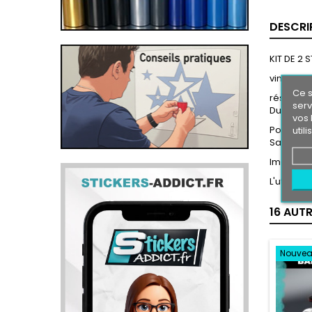
DESCRI
KIT DE 2
vinyl pro
Ce s
résiste a 
serv
Durée de 
vos 
Pose faci
util
Sans coul
Images n
L'utilisa
16 AUT
Nouve