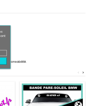
os
sant
ère responsabilité.
<
>
Nouvea