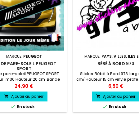
MARQUE:
PEUGEOT
MARQUE:
PAYS, VILLES, ILES E
DE PARE-SOLEIL PEUGEOT
BÉBÉ À BORD 973
SPORT
e pare-soleil PEUGEOT SPORT
Sticker Bébé à Bord 973 Large
ur 1m30 Hauteur 20 cm Bande
cm/ Hauteur 15 cm vinyle profe
 soleil couleur au choix Logo
très résistant résiste a l'eau, 
Prix
Prix
24,90 €
6,50 €
EOT SPORT couleur au choix
chaleur, froid.
Ajouter au panier
Ajouter au panier




En stock
En stock