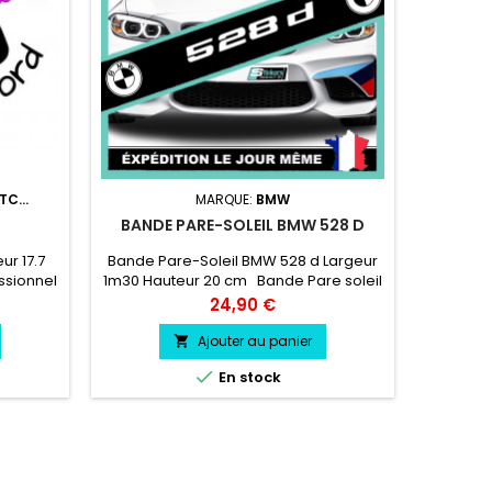
TC...
MARQUE:
BMW
BANDE PARE-SOLEIL BMW 528 D
BANDE
ur 17.7
Bande Pare-Soleil BMW 528 d Largeur
Bande p
ssionnel
1m30 Hauteur 20 cm Bande Pare soleil
1m30 Hau
essence,
couleur au choix Logo M3 couleur au
coule
Prix
24,90 €
choix
Ajouter au panier


En stock