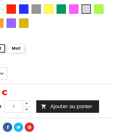
anc
Rouge
Bleu
Gris
Jaune
Vert
Rose
Vert
Gris
Citron
Argent
ange
Violet
Gold
t
Mat
0 €
Ajouter au panier
é
