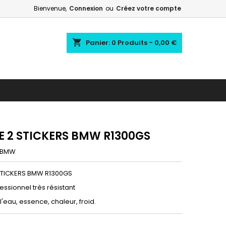
Bienvenue,
Connexion
ou
Créez votre compte
shopping_cart
Panier:
0
Produits - 0,00 €
DE 2 STICKERS BMW R1300GS
BMW
 STICKERS BMW R1300GS
fessionnel très résistant
 l'eau, essence, chaleur, froid.