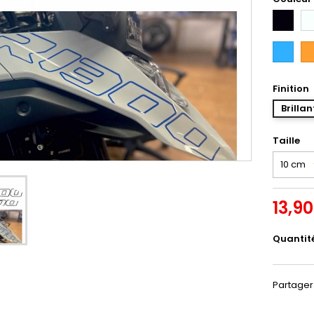
Noir
Bl
Bleu
Or
Intense
Finition
Brillan
Taille
13,9
Quantit
Partager