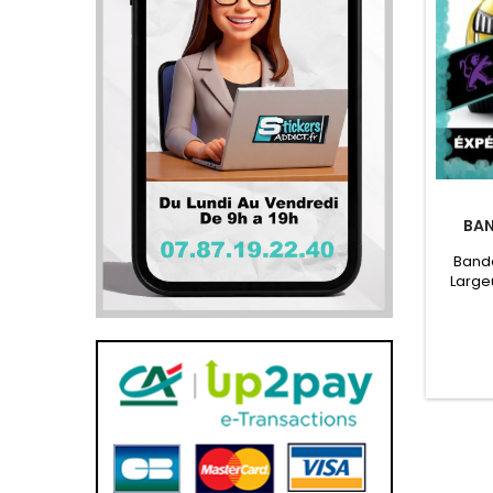
BAN
Band
Large
Pare
PEUG