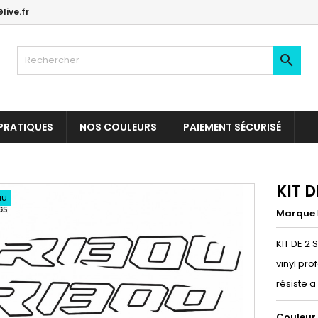
live.fr

PRATIQUES
NOS COULEURS
PAIEMENT SÉCURISÉ
KIT 
au
Marque
KIT DE 2
vinyl pro
résiste a
Couleur