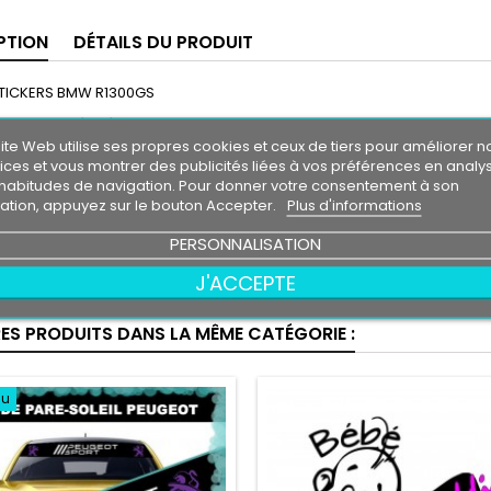
PTION
DÉTAILS DU PRODUIT
 STICKERS BMW R1300GS
fessionnel très résistant
ite Web utilise ses propres cookies et ceux de tiers pour améliorer n
l'eau, essence, chaleur, froid.
ices et vous montrer des publicités liées à vos préférences en analy
vie entre 3 et 5 ans environs
habitudes de navigation. Pour donner votre consentement à son
le livré directement sur papier transfert.
isation, appuyez sur le bouton Accepter.
Plus d'informations
eur de fond , la couleur de fond représente votre support de pose.
PERSONNALISATION
on contractuelles
J'ACCEPTE
tion d'un logo sans autorisation de son propriétaire est sous votre enti
RES PRODUITS DANS LA MÊME CATÉGORIE :
au