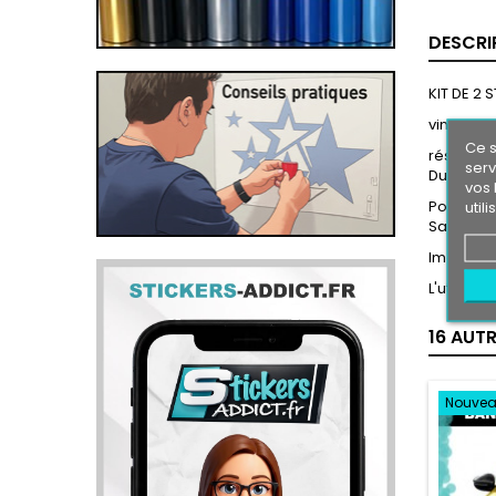
DESCRI
KIT DE 2
vinyl pro
Ce s
résiste a 
serv
Durée de 
vos 
Pose faci
util
Sans coul
Images n
L'utilisa
16 AUT
Nouve