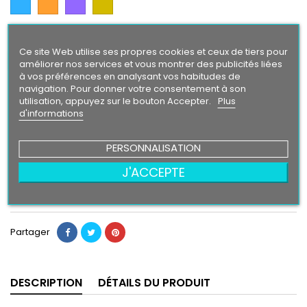
Intense
Finition
Ce site Web utilise ses propres cookies et ceux de tiers pour
Brillant
Mat
améliorer nos services et vous montrer des publicités liées
à vos préférences en analysant vos habitudes de
navigation. Pour donner votre consentement à son
Taille
utilisation, appuyez sur le bouton Accepter.
Plus
d'informations
PERSONNALISATION
13,90 €
J'ACCEPTE
Ajouter au panier
Quantité

Partager
DESCRIPTION
DÉTAILS DU PRODUIT