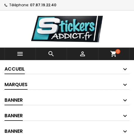
Téléphone:
07.87.19.22.40
0



shopping_cart
ACCUEIL
MARQUES
BANNER
BANNER
BANNER