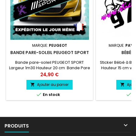
MARQUE:
PEUGEOT
MARQUE:
PAYS,
BANDE PARE-SOLEIL PEUGEOT SPORT
BÉBÉ À
Bande pare-soleil PEUGEOT SPORT
Sticker Bébé à Bor
Largeur 1m30 Hauteur 20 cm Bande Pare
Hauteur 15 cm vin
soleil couleur au choix Logo PEUGEOT
résistant résis
Prix
Pr
24,90 €
6
SPORT couleur au choix
chale
Ajouter au panier
Ajou




En stock
E

PRODUITS