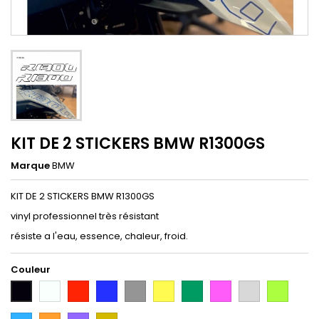
KIT DE 2 STICKERS BMW R1300GS
Marque
BMW
KIT DE 2 STICKERS BMW R1300GS
vinyl professionnel très résistant
résiste a l'eau, essence, chaleur, froid.
Couleur
Blanc
Rouge
Bleu
Gris
Jaune
Vert
Rose
Gris
Vert
Noir
Argent
Citron
Bleu
Orange
Violet
Gold