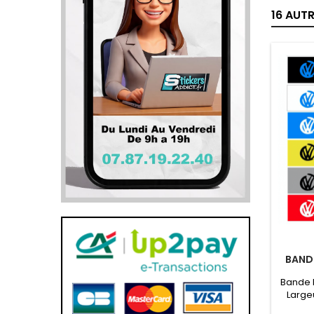
16 AUT
BAND
Bande 
Large
P