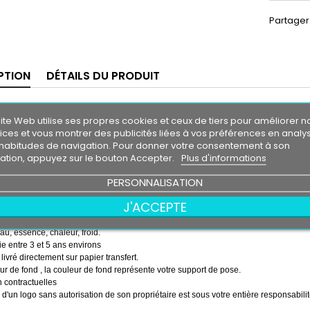
Partager
PTION
DÉTAILS DU PRODUIT
ande Pare-Soleil
MAZDASPEED
ite Web utilise ses propres cookies et ceux de tiers pour améliorer n
m30
ices et vous montrer des publicités liées à vos préférences en analy
0 cm
habitudes de navigation. Pour donner votre consentement à son
isation, appuyez sur le bouton Accepter.
Plus d'informations
 soleil couleur au choix
couleur au choix
ASPEED
PERSONNALISATION
emps ( pose de la bande, puis pose du logo sur la bande )
J'ACCEPTE
essionnel très résistant
eau, essence, chaleur, froid.
e entre 3 et 5 ans environs
 livré directement sur papier transfert.
r de fond , la couleur de fond représente votre support de pose.
 contractuelles
on d'un logo sans autorisation de son propriétaire est sous votre entière responsabilit