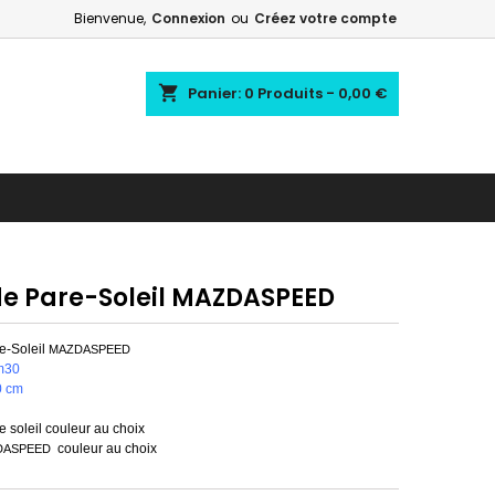
Bienvenue,
Connexion
ou
Créez votre compte
shopping_cart
Panier:
0
Produits - 0,00 €
e Pare-Soleil MAZDASPEED
-Soleil
MAZDASPEED
m30
0 cm
 soleil couleur au choix
couleur au choix
DASPEED