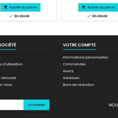
Volkswagen Racing couleur au
PORSCHE TAYCAN couleur au
choix
Ajouter au panier
Ajouter au panier




En stock
En stock
SOCIÉTÉ
VOTRE COMPTE
Informations personnelles
 d'utilisation
Commandes
Avoirs
 sécurisé
Adresses
ez-nous
Bons de réduction
NOU