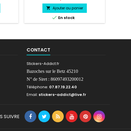
 choix
résiste a l'eau, essence, chaleur, froid.
Ajouter au panier


En stock
CONTACT
Stickers-Addict.fr
Bazoches sur le Betz 45210
N° de Siret : 86097493200012
Téléphone:
07.87.19.22.40
Email:
stickers-addict@live.fr
S SUIVRE