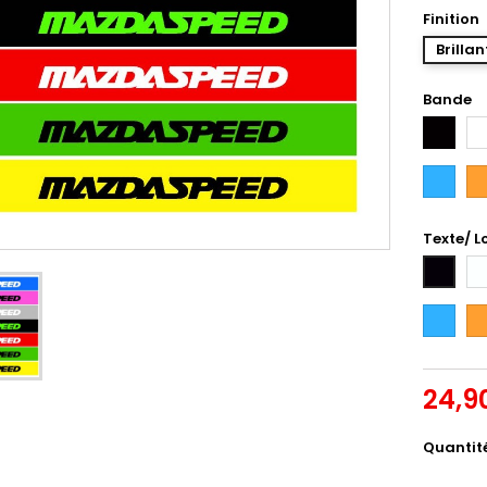
Finition
Brillan
Bande
Noir
Bl
Bleu
Or
Intense
Texte/ L
Bl
Noir
Bleu
Or
Intense
24,9
Quantit