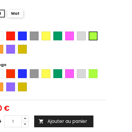
t
Mat
anc
Rouge
Bleu
Gris
Jaune
Vert
Rose
Gris
Vert
Argent
Citron
ange
Violet
Gold
ogo
anc
Rouge
Bleu
Gris
Jaune
Vert
Rose
Gris
Vert
Argent
Citron
ange
Violet
Gold
0 €
Ajouter au panier
é
