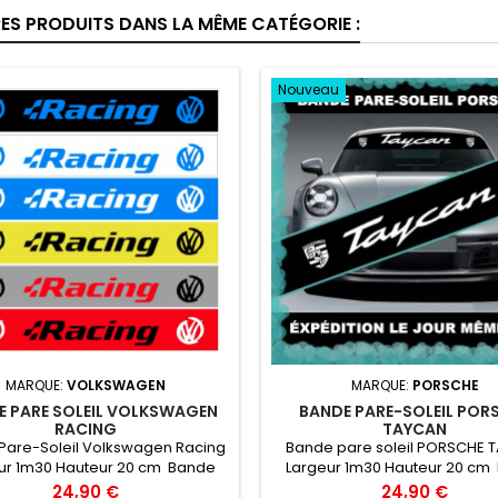
RES PRODUITS DANS LA MÊME CATÉGORIE :
Nouveau
MARQUE:
VOLKSWAGEN
MARQUE:
PORSCHE
E PARE SOLEIL VOLKSWAGEN
BANDE PARE-SOLEIL POR
RACING
TAYCAN
Pare-Soleil Volkswagen Racing
Bande pare soleil PORSCHE 
ur 1m30 Hauteur 20 cm Bande
Largeur 1m30 Hauteur 20 cm
are soleil couleur au choix
Pare soleil couleur au choix
Prix
Prix
24,90 €
24,90 €