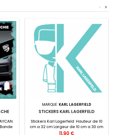
<
>
STICK
MARQUE:
KARL LAGERFIELD
SCHE
STICKERS KARL LAGERFELD
Sticker
de 10 cm
TAYCAN
Stickers Karl Lagerfeld Hauteur de 10
95 c
 Bande
cm a 32 cm Largeur de 10 cm a 30 cm
résist
 Logo
vinyle professionnel très résistant
Prix
11,90 €