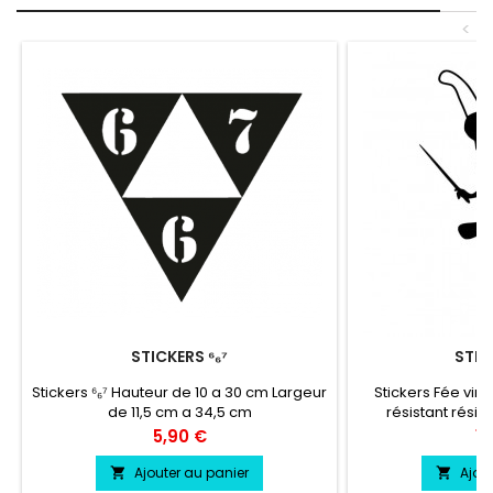
<
STICKERS ⁶₆⁷
STIC
Stickers ⁶₆⁷ Hauteur de 10 a 30 cm Largeur
Stickers Fée viny
de 11,5 cm a 34,5 cm
résistant résis
chaleur, froid.Duré
Prix
Pr
5,90 €
15
environs Largeur 
Pose facile livré 
Ajouter au panier
Ajou


tra