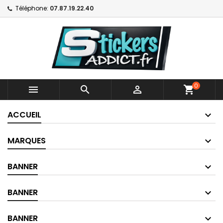
Téléphone:
07.87.19.22.40
0



shopping_cart
ACCUEIL
MARQUES
BANNER
BANNER
BANNER