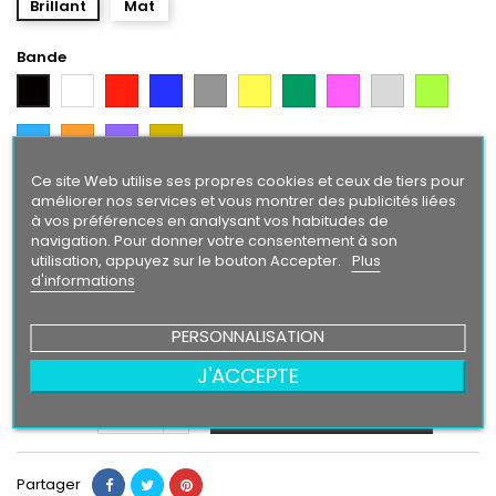
Brillant
Mat
Bande
Blanc
Rouge
Bleu
Gris
Jaune
Vert
Rose
Gris
Vert
Noir
Argent
Citron
Bleu
Orange
Violet
Gold
Intense
Ce site Web utilise ses propres cookies et ceux de tiers pour
Texte/ Logo
améliorer nos services et vous montrer des publicités liées
à vos préférences en analysant vos habitudes de
Noir
Blanc
Rouge
Bleu
Gris
Jaune
Vert
Rose
Gris
Vert
navigation. Pour donner votre consentement à son
Argent
Citron
utilisation, appuyez sur le bouton Accepter.
Plus
Bleu
Orange
Gold
Violet
d'informations
Intense
PERSONNALISATION
24,90 €
J'ACCEPTE
Ajouter au panier
Quantité

Partager