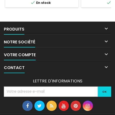


En stock
E

PRODUITS

NOTRE SOCIÉTÉ

VOTRE COMPTE

CONTACT
LETTRE D'INFORMATIONS