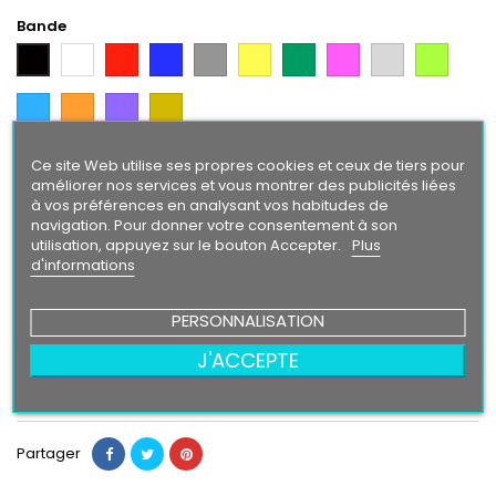
Bande
Blanc
Rouge
Bleu
Gris
Jaune
Vert
Rose
Gris
Vert
Noir
Argent
Citron
Bleu
Orange
Violet
Gold
Intense
Ce site Web utilise ses propres cookies et ceux de tiers pour
Texte/ Logo
améliorer nos services et vous montrer des publicités liées
Blanc
Rouge
Bleu
Gris
Jaune
Vert
Rose
Gris
Vert
Noir
à vos préférences en analysant vos habitudes de
Argent
Citron
navigation. Pour donner votre consentement à son
Bleu
Orange
Violet
Gold
utilisation, appuyez sur le bouton Accepter.
Plus
Intense
d'informations
PERSONNALISATION
24,90 €
J'ACCEPTE
Ajouter au panier
Quantité

Partager