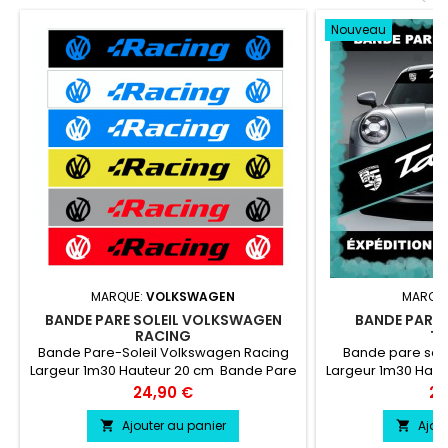
Nouveau
MARQUE:
VOLKSWAGEN
MARQU
BANDE PARE SOLEIL VOLKSWAGEN
BANDE PARE-
RACING
T
Bande Pare-Soleil Volkswagen Racing
Bande pare sol
Largeur 1m30 Hauteur 20 cm Bande Pare
Largeur 1m30 Hau
soleil couleur au choix Logo Volkswagen
soleil couleur a
Prix
Pri
24,90 €
24
Racing couleur au choix
TAYCAN co
Ajouter au panier
Ajou

