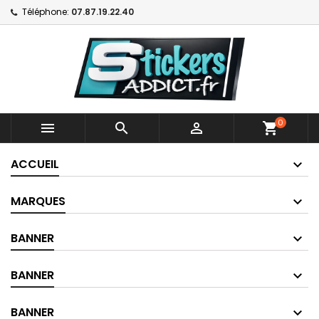
Téléphone:
07.87.19.22.40
0



shopping_cart
ACCUEIL
MARQUES
BANNER
BANNER
BANNER