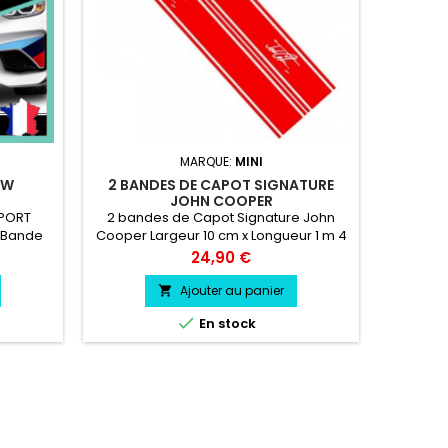
MARQUE:
MINI
MW
2 BANDES DE CAPOT SIGNATURE
BANDE 
JOHN COOPER
SPORT
2 bandes de Capot Signature John
Bande pa
 Bande
Cooper Largeur 10 cm x Longueur 1 m 4
1m30 Hau
oix
Liserets Largeur 1 cm/ Longueur 1 m2
couleu
Prix
24,90 €
u choix
logos Signature John Cooper Hauteur 7
cm/ Largeur 13.9 cm vinyle
Ajouter au panier

professionnel très résistant résiste a

En stock
l'eau, essence, chaleur, froid.