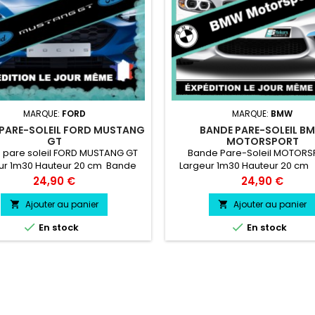
MARQUE:
FORD
MARQUE:
BMW
PARE-SOLEIL FORD MUSTANG
BANDE PARE-SOLEIL B
GT
MOTORSPORT
 pare soleil FORD MUSTANG GT
Bande Pare-Soleil MOTOR
ur 1m30 Hauteur 20 cm Bande
Largeur 1m30 Hauteur 20 cm
leil couleur au choix Logo FORD
Pare soleil couleur au ch
Prix
Prix
24,90 €
24,90 €
TANG GT couleur au choix
Logo MOTORSPORT couleur a
Ajouter au panier
Ajouter au panier




En stock
En stock