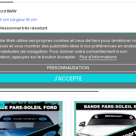
Bord BMW
5 cm Largeur 15 cm
ofessionnel très résistant
l'eau, essence, chaleur, froid.
ite Web utilise ses propres cookies et ceux de tiers pour améliorer n
vie entre 3 et 5 ans environ.
ices et vous montrer des publicités liées à vos préférences en analy
le livré directement sur papier transfert.
habitudes de navigation. Pour donner votre consentement à son
eur de fond , la couleur de fond représente votre support de pose.
isation, appuyez sur le bouton Accepter.
Plus d'informations
on contractuelles
PERSONNALISATION
tion d'un logo sans autorisation de son propriétaire est sous votre enti
J'ACCEPTE
RES PRODUITS DANS LA MÊME CATÉGORIE :
au