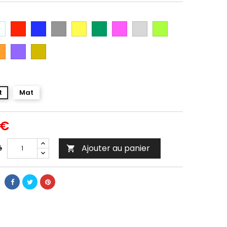
anc
Rouge
Bleu
Gris
Jaune
Vert
Rose
Gris
Vert
Argent
Citron
ange
Violet
Gold
t
Mat
 €
Ajouter au panier
é
