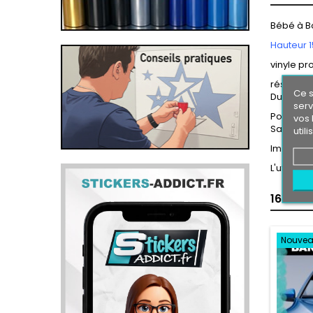
Bébé à 
Hauteur 1
vinyle pr
résiste a 
Ce s
Durée de 
serv
Pose faci
vos 
Sans coul
util
Images n
L'utilisa
16 AUT
Nouve