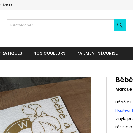
live.fr

PRATIQUES
NOS COULEURS
PAIEMENT SÉCURISÉ
Bébé
Marque
Bébé à 
Hauteur 
vinyle pr
résiste a