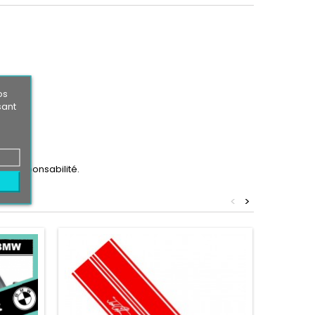
os
sant
ère responsabilité.
<
>
Nouvea