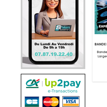
BANDE 
Bande
Large
Pare so
MUS