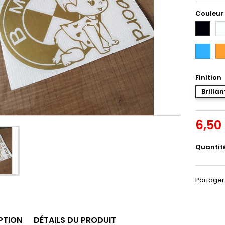
Couleur
Bl
Noir
Bleu
Or
Intense
Finition
Brillan
6,50
Quantit
Partager
PTION
DÉTAILS DU PRODUIT