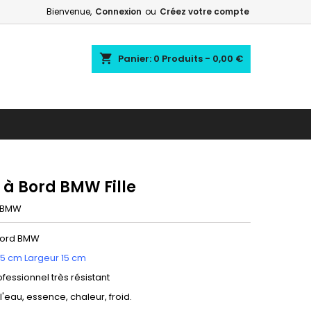
Bienvenue,
Connexion
ou
Créez votre compte
shopping_cart
Panier:
0
Produits - 0,00 €
 à Bord BMW Fille
BMW
Bord BMW
15 cm Largeur 15 cm
ofessionnel très résistant
 l'eau, essence, chaleur, froid.