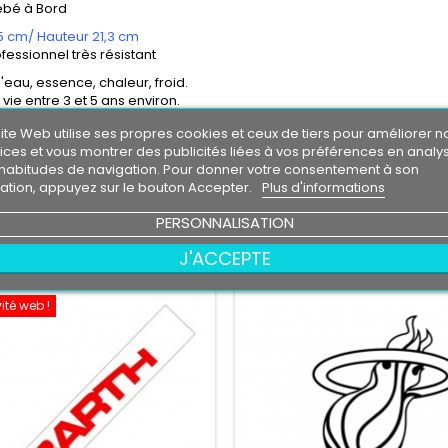
ébé à Bord
5 cm/ Hauteur 21,3 cm
ofessionnel très résistant
l'eau, essence, chaleur, froid.
vie entre 3 et 5 ans environ.
le livré directement sur papier transfert.
ite Web utilise ses propres cookies et ceux de tiers pour améliorer n
eur de fond , la couleur de fond représente votre support de pose.
ices et vous montrer des publicités liées à vos préférences en analy
habitudes de navigation. Pour donner votre consentement à son
on contractuelles
isation, appuyez sur le bouton Accepter.
Plus d'informations
tion d'un logo sans autorisation de son propriétaire est sous votre enti
PERSONNALISATION
RES PRODUITS DANS LA MÊME CATÉGORIE :
J'ACCEPTE
ité web !