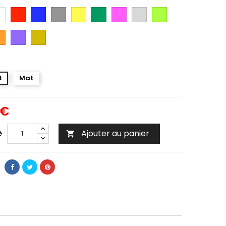
anc
Rouge
Bleu
Gris
Jaune
Vert
Rose
Gris
Vert
Argent
Citron
ange
Violet
Gold
t
Mat
 €
Ajouter au panier
é
