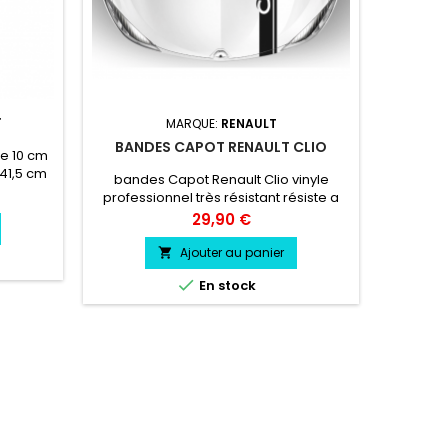
T
MARQUE:
RENAULT
BANDES CAPOT RENAULT CLIO
LISERET
de 10 cm
 41,5 cm
bandes Capot Renault Clio vinyle
Stickers
professionnel très résistant résiste a
125 Com
l'eau, essence, chaleur, froid.
vinyl
Prix
29,90 €
Ajouter au panier


En stock