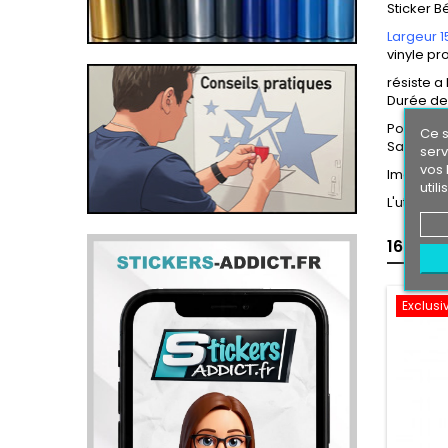
Sticker B
Largeur 1
vinyle pr
résiste a 
Durée de 
Pose faci
Ce s
Sans coul
serv
vos 
Images n
util
L'utilisa
16 AUT
Exclusiv