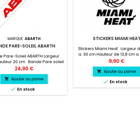
STICKERS MIAMI HEA
MARQUE:
ABARTH
NDE PARE-SOLEIL ABARTH
Stickers Miami Heat Largeur 
a. 30 cm Hauteur de 13,8 cm a
 Pare-Soleil ABARTH Largeur
Prix
9,90 €
uteur 20 cm Bande Pare soleil
r au choix Logo ABARTH couleur
Prix
24,90 €
Ajouter au panier

au choix
Ajouter au panier


En stock

En stock