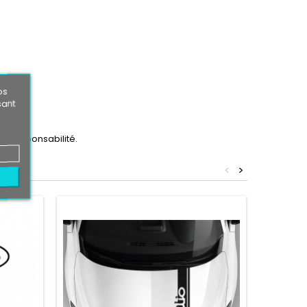
os
sant
ère responsabilité.
<
>