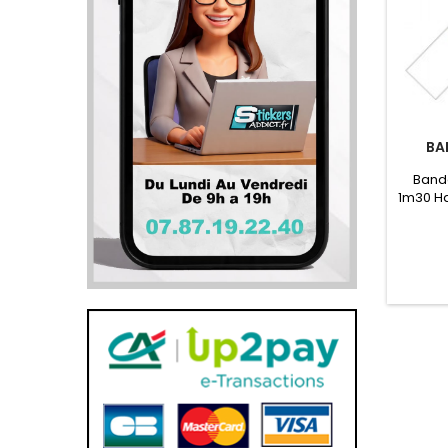
BA
Bande
1m30 Ha
couleu