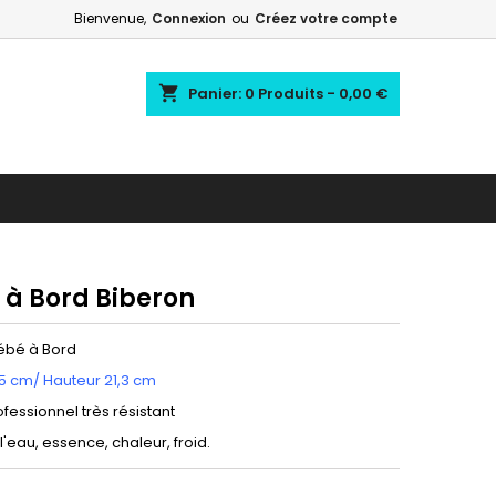
Bienvenue,
Connexion
ou
Créez votre compte
shopping_cart
Panier:
0
Produits - 0,00 €
 à Bord Biberon
Bébé à Bord
15 cm/ Hauteur 21,3 cm
ofessionnel très résistant
 l'eau, essence, chaleur, froid.