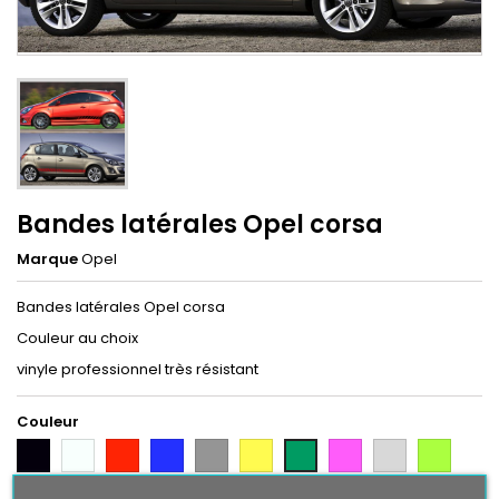
Bandes latérales Opel corsa
Marque
Opel
Bandes latérales Opel corsa
Couleur au choix
vinyle professionnel très résistant
Couleur
Noir
Blanc
Rouge
Bleu
Gris
Jaune
Rose
Gris
Vert
Vert
Argent
Citron
Bleu
Orange
Violet
Gold