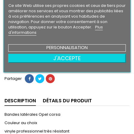
Intense
Ce site Web utilise ses propres cookies et ceux de tiers pour
améliorer nos services et vous montrer des publicités liées
à vos préférences en analysant vos habitudes de
Finition
navigation. Pour donner votre consentement à son
Brillant
Mat
utilisation, appuyez sur le bouton Accepter.
Plus
d'informations
49,90 €
PERSONNALISATION
J'ACCEPTE
Ajouter au panier
Quantité

Partager
DESCRIPTION
DÉTAILS DU PRODUIT
Bandes latérales Opel corsa
Couleur au choix
vinyle professionnel très résistant