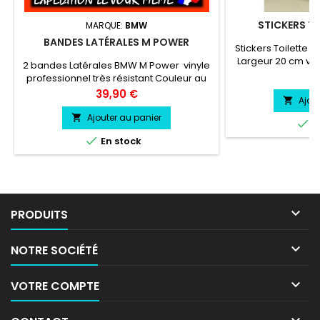
STICKERS TO
MARQUE:
BMW
BANDES LATÉRALES M POWER
Stickers Toilette 
Largeur 20 cm vin
2 bandes Latérales BMW M Power vinyle
résistant résis
Pr
9
professionnel très résistant Couleur au
chaleur, froid.Duré
choix
Prix
39,90 €
environs Pose facil
Ajou

papier
Ajouter au panier


E

En stock

PRODUITS

NOTRE SOCIÉTÉ

VOTRE COMPTE