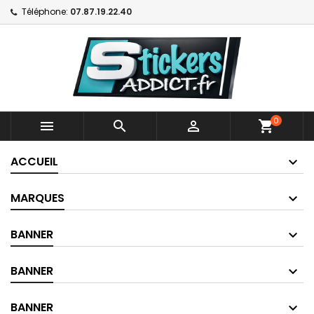
Téléphone:
07.87.19.22.40
0



shopping_cart
ACCUEIL
MARQUES
BANNER
BANNER
BANNER