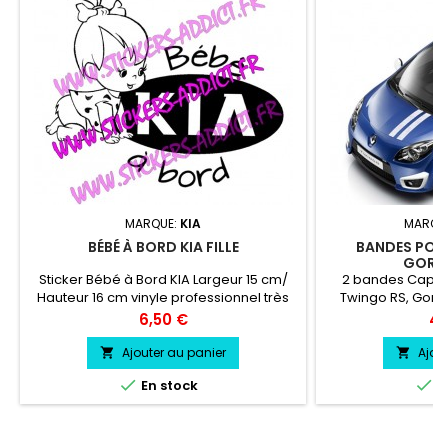
MARQUE:
KIA
MARQU
BÉBÉ À BORD KIA FILLE
BANDES POU
GORDI
Sticker Bébé à Bord KIA Largeur 15 cm/
2 bandes Capot, 
Hauteur 16 cm vinyle professionnel très
Twingo RS, Gordin
résistant résiste a l'eau, essence,
bande pour le c
Prix
Pri
6,50 €
49
chaleur, froid.
bande pour le toit
coffre 45 cm viny
Ajouter au panier
Ajou


résistant résis


En stock
E
chaleur, froid.Dur
ans environs 
directement su