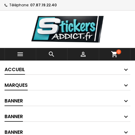
Téléphone:
07.87.19.22.40
0



shopping_cart
ACCUEIL
MARQUES
BANNER
BANNER
BANNER