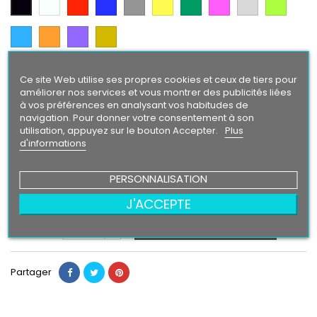
Blanc
Rouge
Bleu
Gris
Jaune
Vert
Rose
Gris
Vert
Noir
Argent
Citron
Bleu
Orange
Violet
Gold
Intense
Finition
Ce site Web utilise ses propres cookies et ceux de tiers pour
améliorer nos services et vous montrer des publicités liées
Brillant
Mat
à vos préférences en analysant vos habitudes de
navigation. Pour donner votre consentement à son
Taille
utilisation, appuyez sur le bouton Accepter.
Plus
d'informations
PERSONNALISATION
3,90 €
J'ACCEPTE
Ajouter au panier
Quantité

Partager