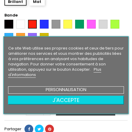
Brillant
Mat
Bande
Noir
Blanc
Bleu
Gris
Jaune
Vert
Rose
Gris
Vert
Rouge
Argent
Citron
Bleu
Orange
Violet
Gold
Intense
Ce site Web utilise ses propres cookies et ceux de tiers pour
Texte/ Logo
améliorer nos services et vous montrer des publicités liées
à vos préférences en analysant vos habitudes de
Blanc
Rouge
Bleu
Gris
Jaune
Vert
Rose
Gris
Vert
Noir
navigation. Pour donner votre consentement à son
Argent
Citron
utilisation, appuyez sur le bouton Accepter.
Plus
Bleu
Orange
Violet
Gold
d'informations
Intense
PERSONNALISATION
24,90 €
J'ACCEPTE
Ajouter au panier
Quantité

Partager