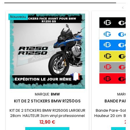
<
Nouveau
MARQUE:
BMW
MARQU
KIT DE 2 STICKERS BMW R1250GS
BANDE PARE 
KIT DE 2 STICKERS BMW R1250GS LARGEUR
Bande Pare-Soleil
28cm HAUTEUR 3cm vinyl professionnel
Hauteur 20 cm Ban
très résistant résiste a l'eau, essence,
au choix Logo Gor
Prix
Pri
12,90 €
24
chaleur, froid.