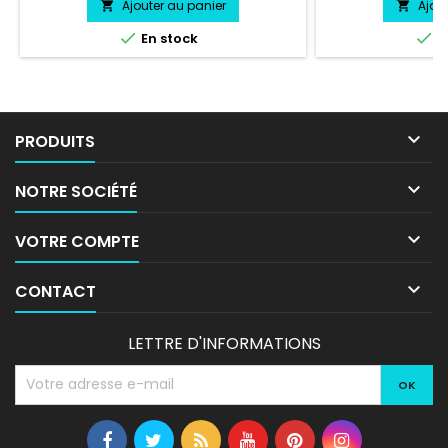
Ajouter au panier
Ajou




En stock
E

PRODUITS

NOTRE SOCIÉTÉ

VOTRE COMPTE

CONTACT
LETTRE D'INFORMATIONS