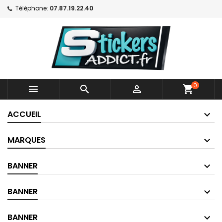
Téléphone:
07.87.19.22.40
0



shopping_cart
ACCUEIL
MARQUES
BANNER
BANNER
BANNER