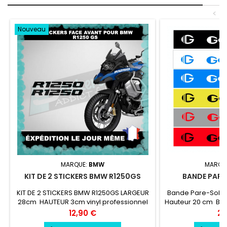
<
Nouveau
MARQUE:
BMW
MARQU
KIT DE 2 STICKERS BMW R1250GS
BANDE PARE 
KIT DE 2 STICKERS BMW R1250GS LARGEUR
Bande Pare-Soleil
28cm HAUTEUR 3cm vinyl professionnel
Hauteur 20 cm Ban
très résistant résiste a l'eau, essence,
au choix Logo Gor
Prix
Pri
12,90 €
24
chaleur, froid.