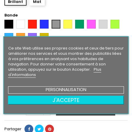
Brillant
Mat
Bande
Noir
Blanc
Rouge
Bleu
Jaune
Vert
Rose
Gris
Vert
Gris
Argent
Citron
Bleu
Orange
Violet
Gold
Intense
Ce site Web utilise ses propres cookies et ceux de tiers pour
Texte/ Logo
améliorer nos services et vous montrer des publicités liées
à vos préférences en analysant vos habitudes de
Blanc
Rouge
Bleu
Gris
Jaune
Vert
Rose
Gris
Vert
Noir
navigation. Pour donner votre consentement à son
Argent
Citron
utilisation, appuyez sur le bouton Accepter.
Plus
Bleu
Orange
Violet
Gold
d'informations
Intense
PERSONNALISATION
24,90 €
J'ACCEPTE
Ajouter au panier
Quantité

Partager