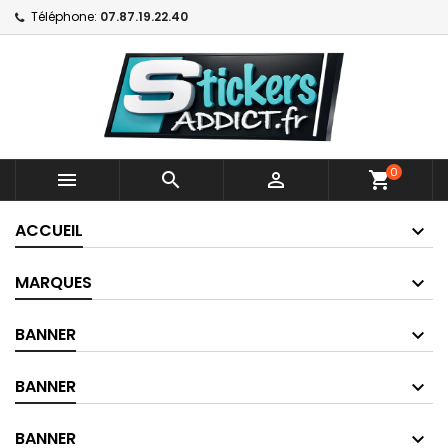
Téléphone:
07.87.19.22.40
0



shopping_cart
ACCUEIL
MARQUES
BANNER
BANNER
BANNER