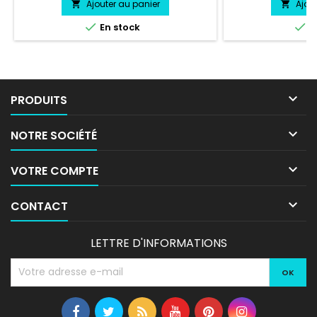
Ajouter au panier
Ajou




En stock
E

PRODUITS

NOTRE SOCIÉTÉ

VOTRE COMPTE

CONTACT
LETTRE D'INFORMATIONS