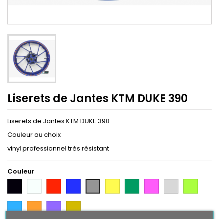
Liserets de Jantes KTM DUKE 390
Liserets de Jantes KTM DUKE 390
Couleur au choix
vinyl professionnel très résistant
Couleur
Noir
Blanc
Rouge
Bleu
Jaune
Vert
Rose
Gris
Vert
Gris
Argent
Citron
Bleu
Orange
Violet
Gold
Intense