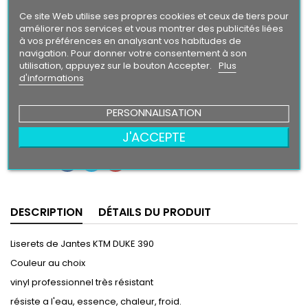
Ce site Web utilise ses propres cookies et ceux de tiers pour
Finition
améliorer nos services et vous montrer des publicités liées
Brillant
Mat
à vos préférences en analysant vos habitudes de
navigation. Pour donner votre consentement à son
utilisation, appuyez sur le bouton Accepter.
Plus
d'informations
24,90 €
PERSONNALISATION
Ajouter au panier
Quantité

J'ACCEPTE
Partager
DESCRIPTION
DÉTAILS DU PRODUIT
Liserets de Jantes KTM DUKE 390
Couleur au choix
vinyl professionnel très résistant
résiste a l'eau, essence, chaleur, froid.