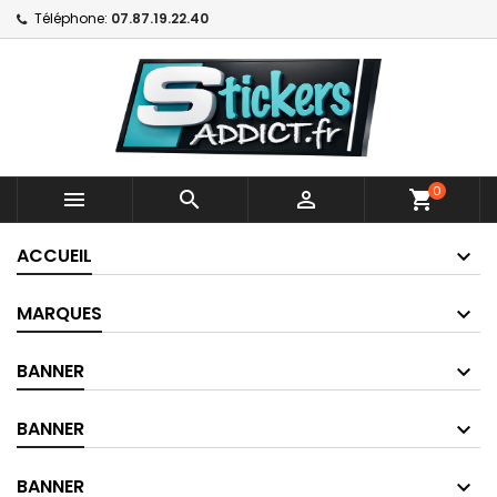
Téléphone:
07.87.19.22.40
0



shopping_cart
ACCUEIL
MARQUES
BANNER
BANNER
BANNER