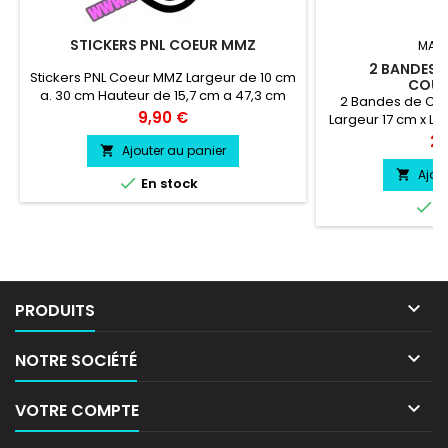
STICKERS PNL COEUR MMZ
MAR
2 BANDES D
Stickers PNL Coeur MMZ Largeur de 10 cm
COU
a. 30 cm Hauteur de 15,7 cm a 47,3 cm
2 Bandes de Cof
Prix
9,90 €
Largeur 17 cm x L
Liserets 2 cm / e
Pri
25
Ajouter au panier

cm/ x Longue
professionnel trè
Ajou


En stock
l'eau, essence, c

E
vie entre 3 et 5 a
livré directement

PRODUITS

NOTRE SOCIÉTÉ

VOTRE COMPTE