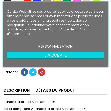
Argent
Citron
Bleu
Orange
Violet
Gold
Intense
Ce site Web utilise ses propres cookies et ceux de tiers pour
améliorer nos services et vous montrer des publicités liées
à vos préférences en analysant vos habitudes de
Finition
navigation. Pour donner votre consentement à son
Brillant
Mat
utilisation, appuyez sur le bouton Accepter.
Plus
d'informations
59,90 €
PERSONNALISATION
J'ACCEPTE
Ajouter au panier
Quantité

Partager
DESCRIPTION
DÉTAILS DU PRODUIT
Bandes latérales Mini Damier UK
ce kit comprend 2 Bandes latérales Mini Damier UK