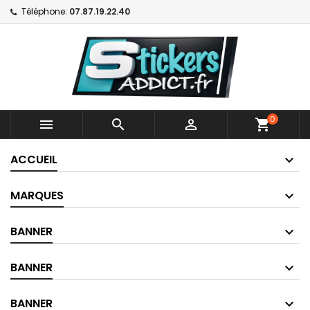
Téléphone:
07.87.19.22.40
0



shopping_cart
ACCUEIL
MARQUES
BANNER
BANNER
BANNER