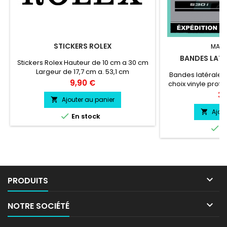
STICKERS ROLEX
MARQ
BANDES LATÉ
Stickers Rolex Hauteur de 10 cm a 30 cm
Largeur de 17,7 cm a. 53,1 cm
Bandes latérales
Prix
9,90 €
choix vinyle profe
Pri
39
Ajouter au panier

Ajou


En stock

E

PRODUITS

NOTRE SOCIÉTÉ