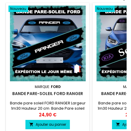
Nouveau
Nouveau
MARQUE:
FORD
MAR
BANDE PARE-SOLEIL FORD RANGER
BANDE PARE-S
Bande pare soleil FORD RANGER Largeur
Bande pare solei
1m30 Hauteur 20 cm Bande Pare soleil
1m30 Hauteur 20 
couleur au choix Logo FORD RANGER
couleur au cho
Prix
Pri
24,90 €
24
couleur au choix
couleu
Ajouter au panier
Ajou

