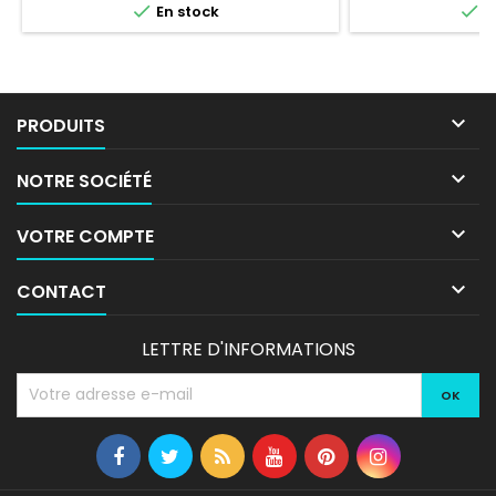


En stock
E

PRODUITS

NOTRE SOCIÉTÉ

VOTRE COMPTE

CONTACT
LETTRE D'INFORMATIONS