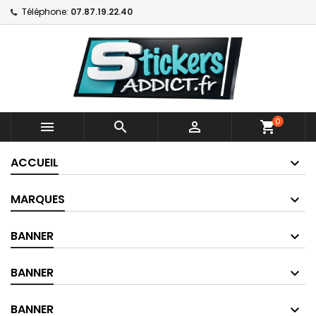
Téléphone:
07.87.19.22.40
0



shopping_cart
ACCUEIL
MARQUES
BANNER
BANNER
BANNER