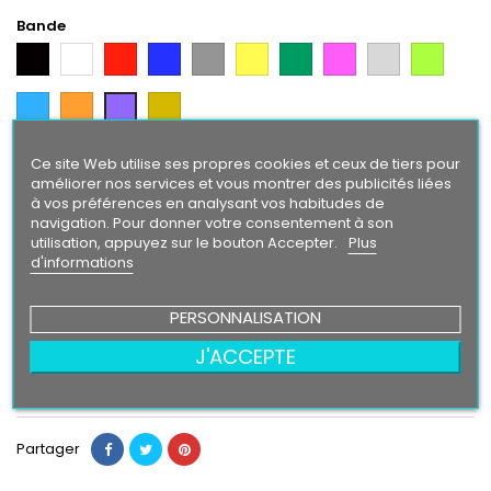
Bande
Noir
Blanc
Rouge
Bleu
Gris
Jaune
Vert
Rose
Gris
Vert
Argent
Citron
Bleu
Orange
Gold
Violet
Intense
Ce site Web utilise ses propres cookies et ceux de tiers pour
Texte/ Logo
améliorer nos services et vous montrer des publicités liées
Blanc
Rouge
Bleu
Gris
Jaune
Vert
Rose
Gris
Vert
Noir
à vos préférences en analysant vos habitudes de
Argent
Citron
navigation. Pour donner votre consentement à son
Bleu
Orange
Violet
Gold
utilisation, appuyez sur le bouton Accepter.
Plus
Intense
d'informations
PERSONNALISATION
24,90 €
J'ACCEPTE
Ajouter au panier
Quantité

Partager