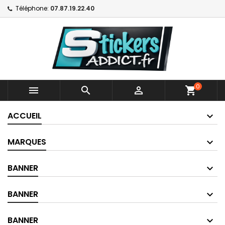
Téléphone:
07.87.19.22.40
0



shopping_cart
ACCUEIL
MARQUES
BANNER
BANNER
BANNER