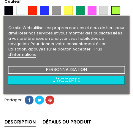
Couleur
Noir
Blanc
Rouge
Bleu
Gris
Jaune
Vert
Rose
Gris
Vert
Argent
Citron
Bleu
Orange
Violet
Gold
Intense
Ce site Web utilise ses propres cookies et ceux de tiers pour
améliorer nos services et vous montrer des publicités liées
à vos préférences en analysant vos habitudes de
Finition
navigation. Pour donner votre consentement à son
Brillant
Mat
utilisation, appuyez sur le bouton Accepter.
Plus
d'informations
59,90 €
PERSONNALISATION
J'ACCEPTE
Ajouter au panier
Quantité

Partager
DESCRIPTION
DÉTAILS DU PRODUIT