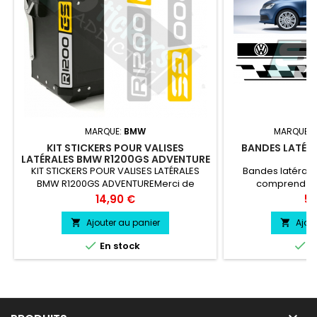
MARQUE:
BMW
MARQUE:
KIT STICKERS POUR VALISES
BANDES LATÉR
LATÉRALES BMW R1200GS ADVENTURE
KIT STICKERS POUR VALISES LATÉRALES
Bandes latérale
BMW R1200GS ADVENTUREMerci de
comprend 2 
laisser un message avec vos choix de
Volkswagen Coul
Prix
Pri
14,90 €
59
couleur lors de la commande COULEUR
professionne
AU CHOIX vinyle professionnel très
Ajouter au panier
Ajou


résistant résiste a l'eau, essence,


En stock
E
chaleur, froid.