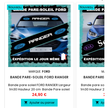
Nouveau
Nouveau
MARQUE:
FORD
MAR
BANDE PARE-SOLEIL FORD RANGER
BANDE PARE-S
Bande pare soleil FORD RANGER Largeur
Bande pare solei
1m30 Hauteur 20 cm Bande Pare soleil
1m30 Hauteur 20 
couleur au choix Logo FORD RANGER
couleur au cho
Prix
Pri
24,90 €
24
couleur au choix
couleu
Ajouter au panier
Ajou

