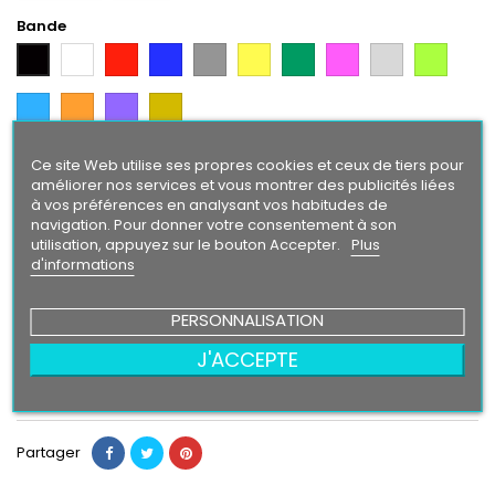
Bande
Blanc
Rouge
Bleu
Gris
Jaune
Vert
Rose
Gris
Vert
Noir
Argent
Citron
Bleu
Orange
Violet
Gold
Intense
Ce site Web utilise ses propres cookies et ceux de tiers pour
Texte/ Logo
améliorer nos services et vous montrer des publicités liées
Noir
Blanc
Rouge
Bleu
Gris
Jaune
Vert
Rose
Gris
Vert
à vos préférences en analysant vos habitudes de
Argent
Citron
navigation. Pour donner votre consentement à son
Bleu
Orange
Violet
utilisation, appuyez sur le bouton Accepter.
Plus
Gold
Intense
d'informations
PERSONNALISATION
24,90 €
J'ACCEPTE
Ajouter au panier
Quantité

Partager