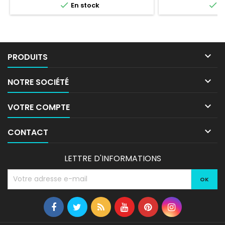


En stock
E

PRODUITS

NOTRE SOCIÉTÉ

VOTRE COMPTE

CONTACT
LETTRE D'INFORMATIONS