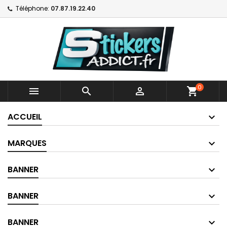
Téléphone:
07.87.19.22.40
0



shopping_cart
ACCUEIL
MARQUES
BANNER
BANNER
BANNER