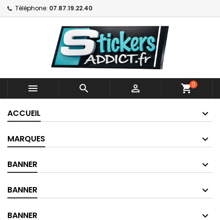
Téléphone:
07.87.19.22.40
0



shopping_cart
ACCUEIL
MARQUES
BANNER
BANNER
BANNER