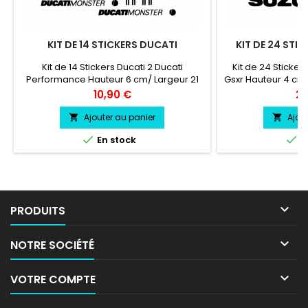
KIT DE 14 STICKERS DUCATI
KIT DE 24 STI
Kit de 14 Stickers Ducati 2 Ducati
Kit de 24 Sticke
Performance Hauteur 6 cm/ Largeur 21
Gsxr Hauteur 4 cm
cm 2 Ducati Performance Hauteur 1 cm/
Gsxr Hauteur 2 cm
Prix
Pri
10,90 €
20
Largeur 14 cm 2 Logo Ducati Hauteur 8
S Hauteur 7 cm/ L
cm/ Largeur 7 cm 2 Logo Ducati Hauteur
Hauteur 3 cm
Ajouter au panier
Ajou


5 cm/ Largeur 4.4 cm 4 Logo Ducati


En stock
E
Hauteur 1.8 cm/ Largeur 17cm 2 Logo
Ducati Monster Hauteur 1.2 cm/ Largeur
14.8 cm

PRODUITS

NOTRE SOCIÉTÉ

VOTRE COMPTE