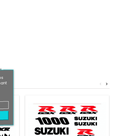
é.
os
sant
<
>