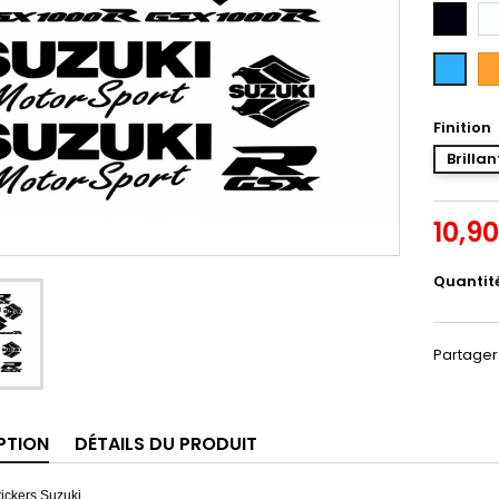
Noir
Bl
Or
Bleu
Intense
Finition
Brillan
10,9
Quantit
Partager
PTION
DÉTAILS DU PRODUIT
tickers Suzuki