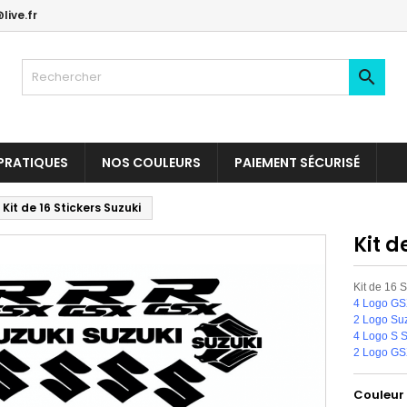
live.fr

PRATIQUES
NOS COULEURS
PAIEMENT SÉCURISÉ
Kit de 16 Stickers Suzuki
Kit d
Kit de 16 S
4 Logo GS
2 Logo Suz
4 Logo S S
2 Logo GS
Couleur