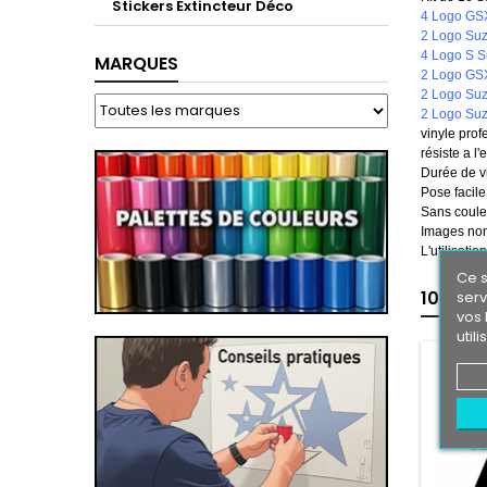
Stickers Extincteur Déco
4 Logo GSX
2 Logo Suz
4 Logo S S
MARQUES
2 Logo GSX
2 Logo Suz
2 Logo Suz
vinyle prof
résiste a l'
Durée de vi
Pose facile
Sans couleu
Images non
L'utilisati
Ce s
10 AUT
serv
vos 
util