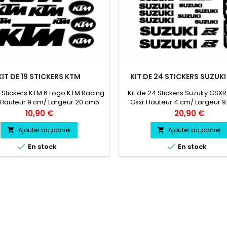
KIT DE 19 STICKERS KTM
KIT DE 24 STICKERS SUZUK
9 Stickers KTM 6 Logo KTM Racing
Kit de 24 Stickers Suzuky GSX
Hauteur 9 cm/ Largeur 20 cm5
Gsxr Hauteur 4 cm/ Largeur 
ni KTM Hauteur 1.5 cm/ Lagreur 5
Logo Gsxr Hauteur 2 cm/ Larg
Prix
Prix
10,90 €
20,90 €
go Moyen KTM Hauteur 3.1 cm/
cm2 Logo S Hauteur 7 cm/ Larg
r 10 cm2 Logo Maxi KTM Hauteur
cm2 Logo S Hauteur 3 cm/ Lar
Ajouter au panier
Ajouter au panier


m/ Lagreur 20 cm4 Logo Badge
cm


En stock
En stock
Hauteur 4.1 cm/ Largeur 7 cm