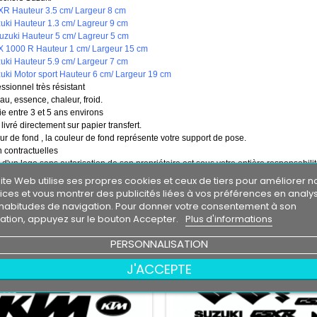
R Hauteur 3.5 cm/ Largeur 8 cm
uki Hauteur 1.3 cm/ Lagreur 9 cm
uzuki Hauteur 5 cm/ Lagreur 5 cm
 1000 R Hauteur 1 cm/ Largeur 15 cm
uki Hauteur 5.9 cm/ Largeur 7 cm
uki Motor sport Hauteur 6 cm/ Largeur 19 cm
essionnel très résistant
eau, essence, chaleur, froid.
e entre 3 et 5 ans environs
 livré directement sur papier transfert.
r de fond , la couleur de fond représente votre support de pose.
 contractuelles
on d'un logo sans autorisation de son propriétaire est sous votre entière responsabilit
ite Web utilise ses propres cookies et ceux de tiers pour améliorer n
RES PRODUITS DANS LA MÊME CATÉGORIE :
ices et vous montrer des publicités liées à vos préférences en analy
habitudes de navigation. Pour donner votre consentement à son
isation, appuyez sur le bouton Accepter.
Plus d'informations
PERSONNALISATION
J'ACCEPTE