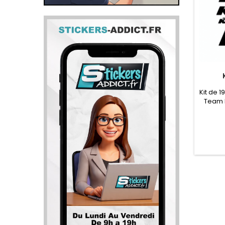
Kit de 1
Team 
Logo Mi
cm2 Lo
Lagreu
6.2 c
KTM 