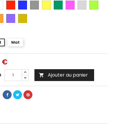
anc
Rouge
Bleu
Gris
Jaune
Vert
Rose
Gris
Vert
Argent
Citron
ange
Violet
Gold
t
Mat
0 €
Ajouter au panier
é
